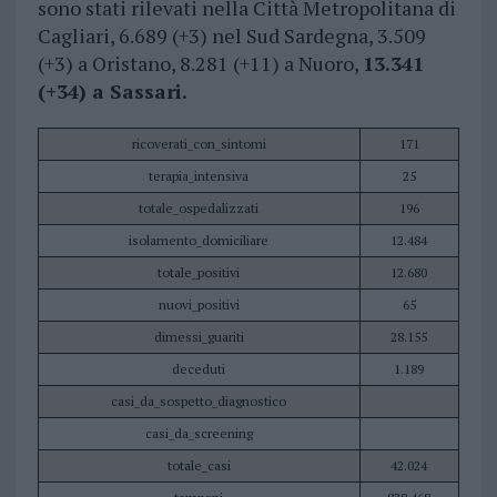
sono stati rilevati nella Città Metropolitana di
Cagliari, 6.689 (+3) nel Sud Sardegna, 3.509
(+3) a Oristano, 8.281 (+11) a Nuoro,
13.341
(+34) a Sassari.
ricoverati_con_sintomi
171
terapia_intensiva
25
totale_ospedalizzati
196
isolamento_domiciliare
12.484
totale_positivi
12.680
nuovi_positivi
65
dimessi_guariti
28.155
deceduti
1.189
casi_da_sospetto_diagnostico
casi_da_screening
totale_casi
42.024