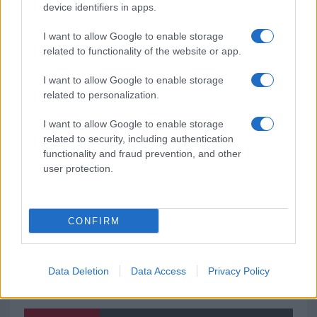
device identifiers in apps.
Auto prende fuoco sulla strada statale 125 a
Olbia, cosa è successo
I want to allow Google to enable storage
related to functionality of the website or app.
Incidente sulla 125 a Olbia, due auto coinvolte:
I want to allow Google to enable storage
danni ingenti
related to personalization.
I want to allow Google to enable storage
Auto finisce contro un muretto, un ferito ad
related to security, including authentication
Arzachena
functionality and fraud prevention, and other
user protection.
CONFIRM
Data Deletion
Data Access
Privacy Policy