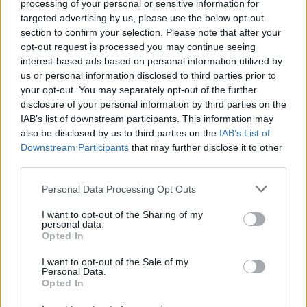
processing of your personal or sensitive information for
Entra nel canale telegram di
targeted advertising by us, please use the below opt-out
GalluraOggi.it
section to confirm your selection. Please note that after your
opt-out request is processed you may continue seeing
interest-based ads based on personal information utilized by
us or personal information disclosed to third parties prior to
your opt-out. You may separately opt-out of the further
disclosure of your personal information by third parties on the
Ricevi le nostre ultime news
IAB’s list of downstream participants. This information may
also be disclosed by us to third parties on the
IAB’s List of
da
Google News
Downstream Participants
that may further disclose it to other
third parties.
Please note that this website/app uses one or more Google
Personal Data Processing Opt Outs
Condividi l'articolo
services and may gather and store information including but
not limited to your visit or usage behaviour. You may click to
I want to opt-out of the Sharing of my
F
T
Pi
W
S
personal data.
grant or deny consent to Google and its third-party tags to
Opted In
a
w
n
h
h
use your data for below specified purposes in below Google
consent section.
I want to opt-out of the Sale of my
ce
it
te
at
a
Personal Data.
Articolo precedente
Opted In
b
te
re
s
re
Prossimo articolo