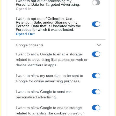
o
r
st
A
I want to opt-out of processing my
Personal Data for Targeted Advertising.
o
p
Opted In
NOTIZIE RECENTI
k
p
I want to opt-out of Collection, Use,
Retention, Sale, and/or Sharing of my
Personal Data that Is Unrelated with the
Purposes for which it was collected.
Maxi piano tra Smeralda Holding e il Comune di
Opted Out
Arzachena
Google consents
Salvini al concerto per De Andrè, la nipote: “Mio
I want to allow Google to enable storage
nonno gli avrebbe chiesto che cazzo ci faceva”
related to advertising like cookies on web or
device identifiers in apps.
Stop ai cantieri privati a Olbia, nuove regole
I want to allow my user data to be sent to
Google for online advertising purposes.
anche a San Pantaleo
I want to allow Google to send me
Rapina a Porto Rotondo, due uomini fermati dai
personalized advertising.
carabinieri
I want to allow Google to enable storage
related to analytics like cookies on web or