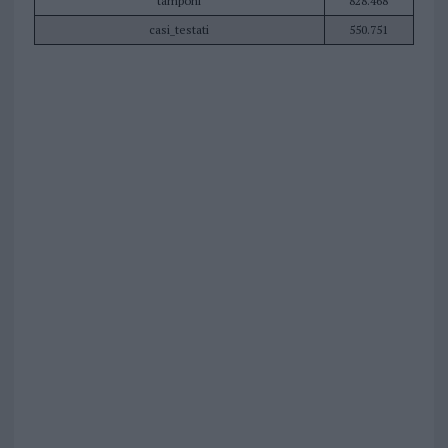
tamponi
828.468
casi_testati
550.751