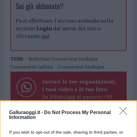
Sei già abbonato?
Puoi effettuare l'accesso andando nella
sezione
Login
dal menù del sito o
cliccando
qui
TEMI:
Bollettino Coronavirus Sardegna
Coronavirus Gallura
Coronavirus Sardegna
Inviaci le tue segnalazioni,
i tuoi video e le tue foto
Su WhatsApp al numero +39
345 356 7512
Galluraoggi.it -
Do Not Process My Personal
Information
If you wish to opt-out of the sale, sharing to third parties, or
Notizie in tempo reale?