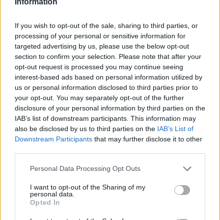
Information
F
T
Pi
W
S
a
w
n
h
h
If you wish to opt-out of the sale, sharing to third parties, or
processing of your personal or sensitive information for
ce
it
te
at
a
Articolo precedente
targeted advertising by us, please use the below opt-out
b
te
re
s
re
Prossimo articolo
section to confirm your selection. Please note that after your
opt-out request is processed you may continue seeing
o
r
st
A
interest-based ads based on personal information utilized by
o
p
us or personal information disclosed to third parties prior to
NOTIZIE RECENTI
your opt-out. You may separately opt-out of the further
k
p
disclosure of your personal information by third parties on the
IAB’s list of downstream participants. This information may
Incidente sulla strada provinciale ad Arzachena,
also be disclosed by us to third parties on the
IAB’s List of
un ferito
Downstream Participants
that may further disclose it to other
third parties.
Please note that this website/app uses one or more Google
Sangue, musica e solidarietà con Avis Olbia al
Personal Data Processing Opt Outs
services and may gather and store information including but
Delta Center
not limited to your visit or usage behaviour. You may click to
I want to opt-out of the Sharing of my
personal data.
grant or deny consent to Google and its third-party tags to
Opted In
use your data for below specified purposes in below Google
Meteo Olbia 9 agosto, temperature in calo
consent section.