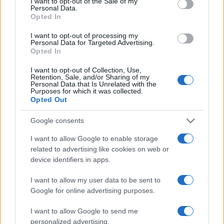
I want to opt-out of the Sale of my
Personal Data.
Opted In
Salmo finisce in ospedale a Catania, ma il tour
I want to opt-out of processing my
Personal Data for Targeted Advertising.
va avanti: “Sicilia, ci sono”
Opted In
I want to opt-out of Collection, Use,
Jovanotti, Gabry Ponte e Alfa: Olbia ombelico del
Retention, Sale, and/or Sharing of my
Personal Data that Is Unrelated with the
mondo per una notte
Purposes for which it was collected.
Opted Out
Giorgia Meloni a La Maddalena, la vicesindaco:
Google consents
“Orgoglio e discrezione per visita privata̶…
I want to allow Google to enable storage
related to advertising like cookies on web or
Incendio nella notte a Olbia, a fuoco due furgoni
device identifiers in apps.
I want to allow my user data to be sent to
Google for online advertising purposes.
I want to allow Google to send me
personalized advertising.