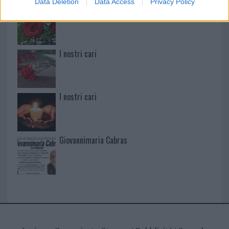
Data Deletion
Data Access
Privacy Policy
I nostri cari
I nostri cari
I nostri cari
Giovannimaria Cabras