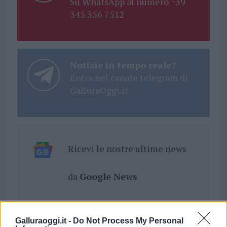
Su WhatsApp al numero +39
345 356 7512
Notizie in tempo reale?
Entra nel canale telegram di
GalluraOggi.it
Ricevi le nostre ultime news
da
Google News
Condividi l'articolo
Galluraoggi.it -
Do Not Process My Personal