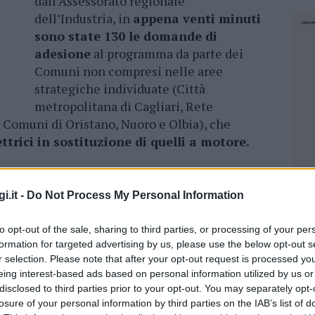
dall’Assessorato regionale
dell’Industria, in
appena venti minuti
sono state 130 le domande di
adesione
al programma da parte dei
Comuni non compresi nelle aree
strategiche individuate (Città
metropolitana di Cagliari, Rete
 Comuni di Oristano, Nuoro e Olbia), che
ttrici in sostituzione di quelli a motore.
ione finanziaria complessiva di 18,5
luppo e la coesione 2014/20 e Por 2014/20), era
i.it -
Do Not Process My Personal Information
 1,6 milioni di euro, così da consentire un
isto di una sola auto, rottamandone una di
to opt-out of the sale, sharing to third parties, or processing of your per
 potrà coprire una quarantina di
formation for targeted advertising by us, please use the below opt-out s
piegato l’assessore regionale dell’industria,
r selection. Please note that after your opt-out request is processed y
eing interest-based ads based on personal information utilized by us or
’accoglienza riservata al bando, perciò,
disclosed to third parties prior to your opt-out. You may separately opt-
 risorse finanziarie che consentano lo
losure of your personal information by third parties on the IAB’s list of
NEC
.