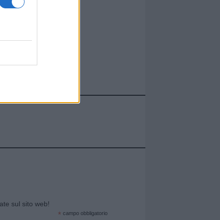
cate sul sito web!
*
campo obbligatorio