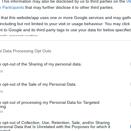
. This information may also be disclosed by us to third parties on the
IA
Participants
that may further disclose it to other third parties.
entato il presidente della Regione, Christian
 that this website/app uses one or more Google services and may gath
 avviato per consolidare un modello di
including but not limited to your visit or usage behaviour. You may click 
degna, sostituendo il parco macchine, sia di
 to Google and its third-party tags to use your data for below specifi
ci, con auto elettriche”. I Comuni possono
ogle consent section.
dicembre 2019.
l Data Processing Opt Outs
o opt-out of the Sharing of my personal data.
In
azionali?
o opt-out of the Sale of my Personal Data.
 mese
cliccando
qui
In
to opt-out of processing my Personal Data for Targeted
ing.
In
do nella sezione
Login
dal menù del sito o
o opt-out of Collection, Use, Retention, Sale, and/or Sharing
ersonal Data that Is Unrelated with the Purposes for which it
lected.