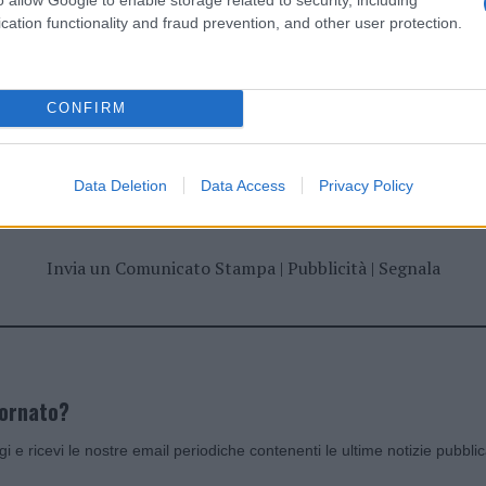
cation functionality and fraud prevention, and other user protection.
CONFIRM
dente
Prossimo articolo
Data Deletion
Data Access
Privacy Policy
Invia un Comunicato Stampa
|
Pubblicità
|
Segnala
iornato?
ggi e ricevi le nostre email periodiche contenenti le ultime notizie pubbli