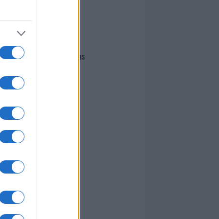
I nostri cari
Giovannimaria Cabras