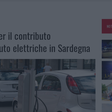
CON AVIS OLBIA AL DELTA CENTER
ATURE IN CALO
TANIA, MA IL TOUR VA AVANTI: “SICILIA, CI SONO”
NOT
25, PAURA TRA OLBIA E ARZACHENA
r il contributo
auto elettriche in Sardegna