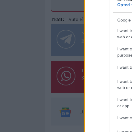
Opted 
TEMI:
Auto Elettriche Sardegna
Google 
I want t
Notizie in tempo r
web or d
Entra nel canale tele
I want t
purpose
I want 
Inviaci le tue segna
Su WhatsApp al nume
I want t
web or d
I want t
or app.
Ricevi le nostre ult
I want t
I want t