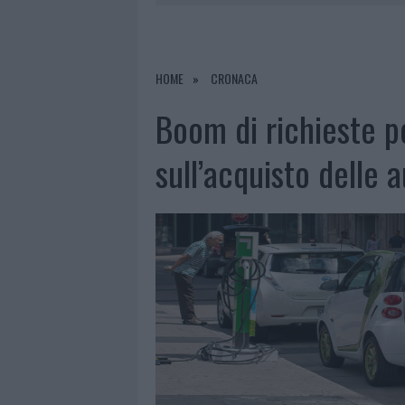
8 AGOSTO 2026
|
SANGUE, MUSICA E SOLIDARIETÀ 
8 AGOSTO 2026
|
METEO OLBIA 9 AGOSTO, TEMPER
8 AGOSTO 2026
|
SALMO FINISCE IN OSPEDALE A CA
HOME
CRONACA
9 AGOSTO 2026
|
INCIDENTE SULLA PROVINCIALE 1
Boom di richieste pe
sull’acquisto delle 