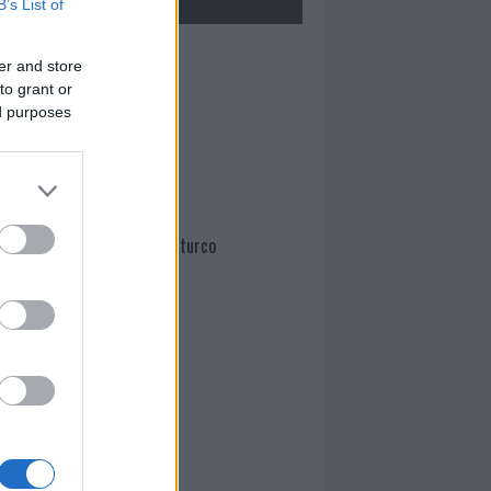
B’s List of
Mario Malu
er and store
to grant or
ed purposes
Paolo Pinna
Martina Agostina Diturco
I nostri cari
I nostri cari