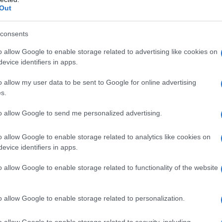
Out
consents
o allow Google to enable storage related to advertising like cookies on
eale?
evice identifiers in apps.
gram di GalluraOggi.it
o allow my user data to be sent to Google for online advertising
s.
to allow Google to send me personalized advertising.
lazioni, i tuoi video e le tue foto
ro +39 345 356 7512
o allow Google to enable storage related to analytics like cookies on
evice identifiers in apps.
o allow Google to enable storage related to functionality of the website
ime news da
Google News
o allow Google to enable storage related to personalization.
o allow Google to enable storage related to security, including