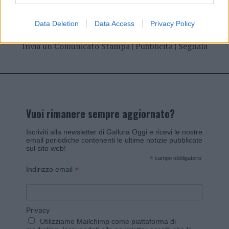
Data Deletion
Data Access
Privacy Policy
Invia un Comunicato Stampa
|
Pubblicità
|
Segnala
Vuoi rimanere sempre aggiornato?
Iscriviti alla newsletter di Gallura Oggi e ricevi le nostre
email periodiche contenenti le ultime notizie pubblicate
sul sito web!
*
campo obbligatorio
*
Indirizzo email
Privacy
Utilizziamo Mailchimp come piattaforma di