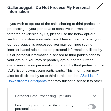
Costa Smeralda
Galluraoggi.it -
Do Not Process My Personal
Information
Porto Rotondo ospita la grande sfida della vela
nell’estate 2026
If you wish to opt-out of the sale, sharing to third parties, or
processing of your personal or sensitive information for
targeted advertising by us, please use the below opt-out
Controlli all’aeroporto di Olbia, sequestrati
section to confirm your selection. Please note that after your
caviale e sabbia rubata
opt-out request is processed you may continue seeing
interest-based ads based on personal information utilized by
us or personal information disclosed to third parties prior to
Migliori cliniche di estetica medicale avanzata
your opt-out. You may separately opt-out of the further
in Europa: classifica dei 5 centri di riferimento
disclosure of your personal information by third parties on the
IAB’s list of downstream participants. This information may
pe…
also be disclosed by us to third parties on the
IAB’s List of
Incendi, a San Pasquale arriva il Campo Base:
Downstream Participants
that may further disclose it to other
l’inaugurazione
third parties.
Please note that this website/app uses one or more Google
Personal Data Processing Opt Outs
Andrea Mura conquista Palau: grande
services and may gather and store information including but
not limited to your visit or usage behaviour. You may click to
I want to opt-out of the Sharing of my
partecipazione per il suo racconto
personal data.
grant or deny consent to Google and its third-party tags to