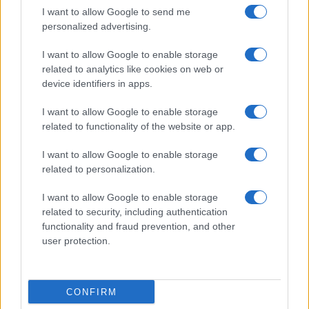
I want to allow Google to send me
Martina Agostina Diturco
personalized advertising.
I want to allow Google to enable storage
related to analytics like cookies on web or
I nostri cari
device identifiers in apps.
I want to allow Google to enable storage
related to functionality of the website or app.
I nostri cari
I want to allow Google to enable storage
related to personalization.
I nostri cari
I want to allow Google to enable storage
related to security, including authentication
functionality and fraud prevention, and other
user protection.
Giovannimaria Cabras
CONFIRM