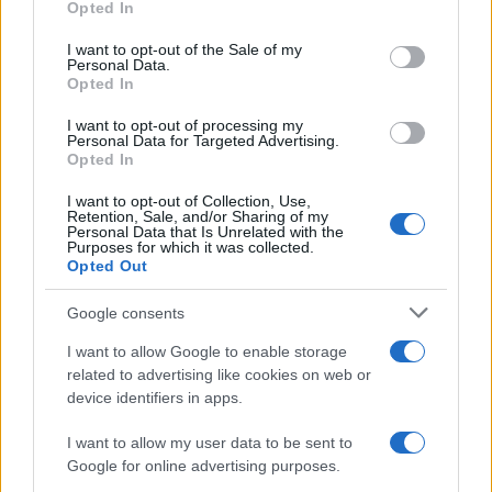
Opted In
use your data for below specified purposes in below Google
consent section.
I want to opt-out of the Sale of my
Personal Data.
Opted In
I want to opt-out of processing my
Personal Data for Targeted Advertising.
Opted In
I want to opt-out of Collection, Use,
Retention, Sale, and/or Sharing of my
Personal Data that Is Unrelated with the
Purposes for which it was collected.
NECROLOGIE
Opted Out
Google consents
Mario Malu
I want to allow Google to enable storage
related to advertising like cookies on web or
device identifiers in apps.
Paolo Pinna
I want to allow my user data to be sent to
Google for online advertising purposes.