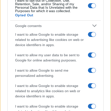
I want to opt-out of Collection, Use,
Retention, Sale, and/or Sharing of my
Personal Data that Is Unrelated with the
Aggius conquista la classifica delle mete più
Purposes for which it was collected.
Opted Out
amate dell’estate 2026
Google consents
I want to allow Google to enable storage
related to advertising like cookies on web or
device identifiers in apps.
I want to allow my user data to be sent to
Google for online advertising purposes.
I want to allow Google to send me
personalized advertising.
NECROLOGIE
I want to allow Google to enable storage
related to analytics like cookies on web or
Mario Malu
device identifiers in apps.
I want to allow Google to enable storage