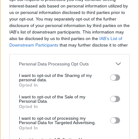
l’inaugurazione
interest-based ads based on personal information utilized by
us or personal information disclosed to third parties prior to
your opt-out. You may separately opt-out of the further
Andrea Mura conquista Palau: grande
disclosure of your personal information by third parties on the
partecipazione per il suo racconto
IAB’s list of downstream participants. This information may
also be disclosed by us to third parties on the
IAB’s List of
Downstream Participants
that may further disclose it to other
Calangianus, allarme sul centro accoglienza
third parties.
minori, Albieri: “Episodi gravissimi”
Please note that this website/app uses one or more Google
Personal Data Processing Opt Outs
services and may gather and store information including but
Gallura, finti clienti svuotano le suite: furto da
not limited to your visit or usage behaviour. You may click to
I want to opt-out of the Sharing of my
personal data.
50mila nel resort
grant or deny consent to Google and its third-party tags to
Opted In
use your data for below specified purposes in below Google
consent section.
I want to opt-out of the Sale of my
Meteo Olbia 7 agosto, sole e caldo tornano
Personal Data.
Opted In
protagonisti
I want to opt-out of processing my
Personal Data for Targeted Advertising.
Test tunnel Olbia: rampe chiuse ancora fino a
Opted In
fine agosto