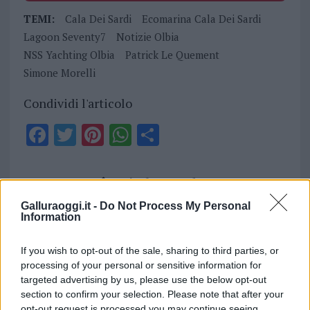
TEMI:
Cala Dei Sardi
Ecomarina Cala Dei Sardi
Lagoon Seventy7
Notizie Olbia
NSS Yachting Olbia
Patrick Le Quement
Simone Morelli
Condividi l'articolo
F
T
Pi
W
S
a
w
n
h
h
ce
it
te
at
a
Articolo precedente
b
te
re
s
re
Prossimo articolo
Galluraoggi.it -
Do Not Process My Personal
o
r
st
A
Information
o
p
If you wish to opt-out of the sale, sharing to third parties, or
NOTIZIE RECENTI
k
p
processing of your personal or sensitive information for
targeted advertising by us, please use the below opt-out
section to confirm your selection. Please note that after your
Incendi, a San Pasquale arriva il Campo Base:
opt-out request is processed you may continue seeing