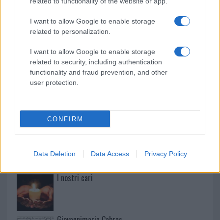
related to functionality of the website or app.
Paolo Pinna
I want to allow Google to enable storage
related to personalization.
Martina Agostina Diturco
I want to allow Google to enable storage
related to security, including authentication
functionality and fraud prevention, and other
user protection.
I nostri cari
CONFIRM
I nostri cari
Data Deletion
Data Access
Privacy Policy
I nostri cari
Giovannimaria Cabras