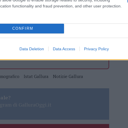
azionali?
cation functionality and fraud prevention, and other user protection.
 mese
cliccando
qui
CONFIRM
do nella sezione
Login
dal menù del sito o
Data Deletion
Data Access
Privacy Policy
emografico
Istat Gallura
Notizie Gallura
eale?
gram di GalluraOggi.it