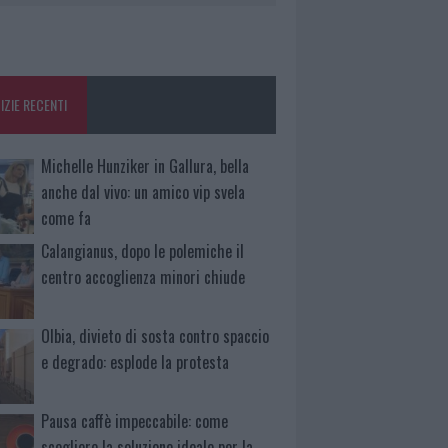
IZIE RECENTI
Michelle Hunziker in Gallura, bella
anche dal vivo: un amico vip svela
come fa
Calangianus, dopo le polemiche il
centro accoglienza minori chiude
Olbia, divieto di sosta contro spaccio
e degrado: esplode la protesta
Pausa caffè impeccabile: come
scegliere la soluzione ideale per la