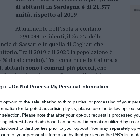
di abitanti in Sardegna è di 21.577
unità, rispetto al 2019
.
Attualmente nell’Isola si contano
1.590.044 residenti, il 56,5% della
cia di Sassari e in quella di Cagliari che
itorio. Tra il 2019 e il 2020 la popolazione è
4% il calo medio). Tra i comuni della Gallura, a
di abitanti
sono i comuni più piccoli
, che
identi. Nel territorio gallurese
gli unici
ositivo sono Olbia e Arzachena
.
i.it -
Do Not Process My Personal Information
ggiormente la provincia di Sassari
, con
to opt-out of the sale, sharing to third parties, or processing of your per
è più basso nel Cagliaritano (-0,3%). La
formation for targeted advertising by us, please use the below opt-out s
valente nella struttura per genere della
r selection. Please note that after your opt-out request is processed y
 2020,
infatti le donne rappresentano il
eing interest-based ads based on personal information utilized by us or
perano gli uomini di quasi 34 mila unità
. Il
disclosed to third parties prior to your opt-out. You may separately opt-
losure of your personal information by third parties on the IAB’s list of
ione è pari al 95,8 (uomini ogni 100 donne)
NEC