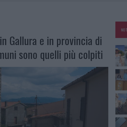
RO SPACCIO E DEGRADO: ESPLODE LA PROTESTA
SCEGLIERE LA SOLUZIONE IDEALE PER LA CASA E L’UFFICIO
GO DOLORE: STORIA E RINASCITA DELLA STRADA CHE SEGNÒ LA GALLURA
NOT
 BELLA ANCHE DAL VIVO: UN AMICO VIP SVELA COME FA
in Gallura e in provincia di
muni sono quelli più colpiti