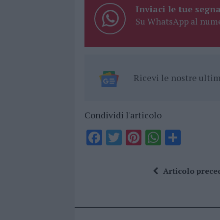
Inviaci le tue segna
Su WhatsApp al nume
Ricevi le nostre ult
Condividi l'articolo
F
T
Pi
W
S
a
w
n
h
h
ce
it
te
at
a
Articolo prece
b
te
re
s
re
o
r
st
A
o
p