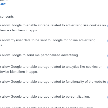
o conseguito alcun titolo di studio.
Out
parire in corrispondenza del
diploma di
consents
do o di qualifica professionale (51,3% donne,
componente maschile in riferimento alla
o allow Google to enable storage related to advertising like cookies on
ui rispettivi totali per genere nella regione,
evice identifiers in apps.
ppresenta il 39,6% della popolazione
o allow my user data to be sent to Google for online advertising
ella femminile
.
s.
più marcata rispetto alla media nazionale
,
to allow Google to send me personalized advertising.
 prevalgono i maschi, sia in quelli superiori in
l titolo terziario di I e II livello a favore
o allow Google to enable storage related to analytics like cookies on
i tra donne e uomini a livello regionale) è
evice identifiers in apps.
 (16,9 punti) e quella Sassari (17,3 punti) e
o allow Google to enable storage related to functionality of the website
(23 punti) e Sud Sardegna (22,8 punti).
o allow Google to enable storage related to personalization.
o allow Google to enable storage related to security, including