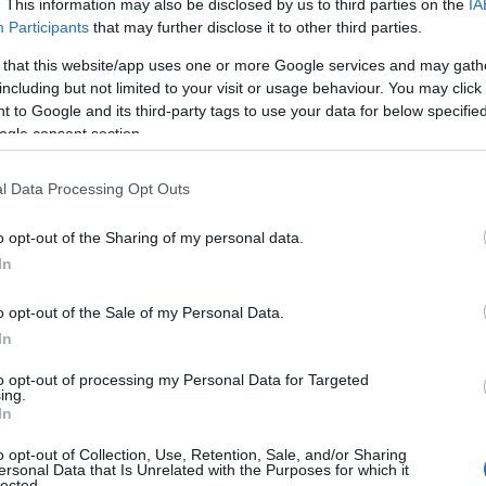
. This information may also be disclosed by us to third parties on the
IA
che in provincia di Sassari e in Gallura si
Participants
that may further disclose it to other third parties.
 popolazione, dove l’età media è di 47,3 anni
e.
 that this website/app uses one or more Google services and may gath
including but not limited to your visit or usage behaviour. You may click 
 to Google and its third-party tags to use your data for below specifi
ne è più alto,
con la provincia di Sassari che
ogle consent section.
ti il diploma di istruzione secondaria, seconda
 più alto nei territori che ospitano una sede
l Data Processing Opt Outs
ziario di secondo livello) sono il 9,4% nel
entre il grado d’istruzione terziario di primo
o opt-out of the Sharing of my personal data.
ia regionale, raggiungendo quasi quella
In
 valori delle altre province, invece, risultano
o opt-out of the Sale of my Personal Data.
In
iormente un titolo terziario: su 100 persone
universitario, 59,4 sono donne e rappresentano
to opt-out of processing my Personal Data for Targeted
ing.
e di 9 anni e oltre, rispetto all’8,1% degli
In
nte femminile resta maggioritaria anche
chi è
o opt-out of Collection, Use, Retention, Sale, and/or Sharing
entare
(54%), arrivando al 61,6% tra gli
ersonal Data that Is Unrelated with the Purposes for which it
lected.