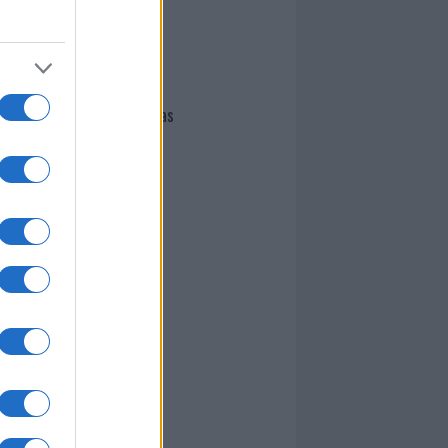
I nostri cari
Giovannimaria Cabras