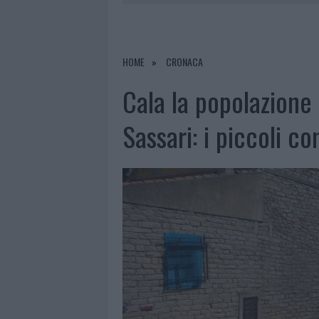
7 AGOSTO 2026
|
OLBIA, DIVIETO DI SOSTA CONT
7 AGOSTO 2026
|
PAUSA CAFFÈ IMPECCABILE: COME 
7 AGOSTO 2026
|
MONTE PINO, LA FINE DI UN LUN
HOME
CRONACA
7 AGOSTO 2026
|
MICHELLE HUNZIKER IN GALLURA,
Cala la popolazione 
Sassari: i piccoli co