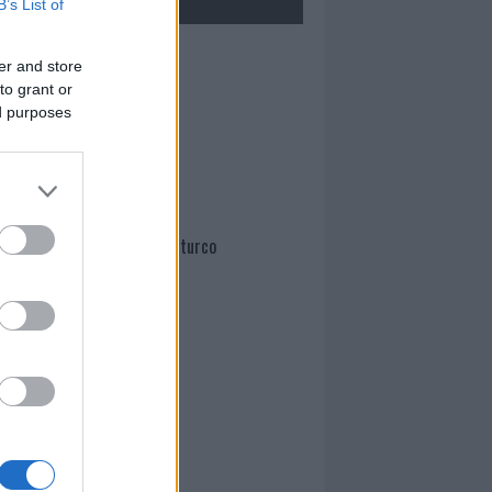
B’s List of
Mario Malu
er and store
to grant or
ed purposes
Paolo Pinna
Martina Agostina Diturco
I nostri cari
I nostri cari