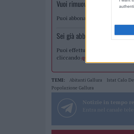
Vuoi rimuovere le pubblicità n
authenti
Puoi abbonarti a
soli € 1,10 al
Sei già abbonato?
Puoi effettuare l'accesso andan
cliccando
qui
TEMI:
Abitanti Gallura
Istat Calo D
Popolazione Gallura
Notizie in tempo r
Entra nel canale tele