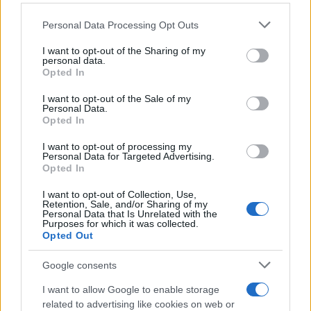
Please note that this website/app uses one or more Google
Personal Data Processing Opt Outs
services and may gather and store information including but
not limited to your visit or usage behaviour. You may click to
I want to opt-out of the Sharing of my
personal data.
Ricevi le nostre ultime news
grant or deny consent to Google and its third-party tags to
Opted In
use your data for below specified purposes in below Google
consent section.
I want to opt-out of the Sale of my
da
Google News
Personal Data.
Opted In
I want to opt-out of processing my
Condividi l'articolo
Personal Data for Targeted Advertising.
Opted In
F
T
Pi
W
S
I want to opt-out of Collection, Use,
a
w
n
h
h
Retention, Sale, and/or Sharing of my
Personal Data that Is Unrelated with the
ce
it
te
at
a
Purposes for which it was collected.
Articolo precedente
Opted Out
b
te
re
s
re
Prossimo articolo
Google consents
o
r
st
A
o
p
I want to allow Google to enable storage
related to advertising like cookies on web or
NOTIZIE RECENTI