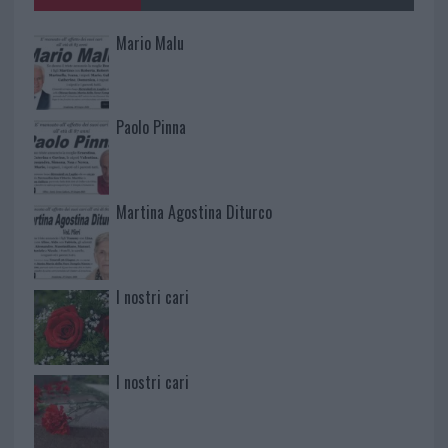
Mario Malu
Paolo Pinna
Martina Agostina Diturco
I nostri cari
I nostri cari