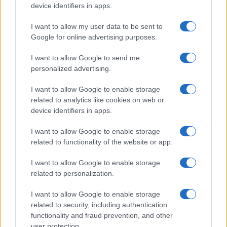
k
p
device identifiers in apps.
I want to allow my user data to be sent to
“Sul filo del discorso”: sold out ad Olbia per il
Google for online advertising purposes.
reading su Atzeni
I want to allow Google to send me
personalized advertising.
La Maddalena, festa per i 30 anni del Diving
center di Tegge
I want to allow Google to enable storage
related to analytics like cookies on web or
device identifiers in apps.
Esce di strada con l’auto ad Arzachena: ferito il
conducente
I want to allow Google to enable storage
related to functionality of the website or app.
Turiste si perdono a Tavolara: salvate dai vigili
I want to allow Google to enable storage
del fuoco
related to personalization.
I want to allow Google to enable storage
Meteo Olbia 6 agosto, migliora il tempo in
related to security, including authentication
Gallura
functionality and fraud prevention, and other
user protection.