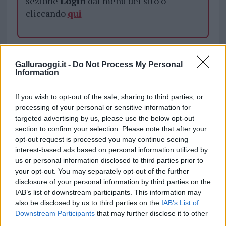
sezione
Login
dal menù del sito o
cliccando
qui
TEMI:
Arrestato San Teodoro
Carabinieri San Teodoro
Carabinieri Siniscola
Galluraoggi.it -
Do Not Process My Personal
Information
Notizie San Teodoro
If you wish to opt-out of the sale, sharing to third parties, or
Notizie in tempo reale?
processing of your personal or sensitive information for
Entra nel canale telegram di
targeted advertising by us, please use the below opt-out
GalluraOggi.it
section to confirm your selection. Please note that after your
opt-out request is processed you may continue seeing
interest-based ads based on personal information utilized by
us or personal information disclosed to third parties prior to
your opt-out. You may separately opt-out of the further
Inviaci le tue segnalazioni,
disclosure of your personal information by third parties on the
i tuoi video e le tue foto
IAB’s list of downstream participants. This information may
Su WhatsApp al numero +39
also be disclosed by us to third parties on the
IAB’s List of
345 356 7512
Downstream Participants
that may further disclose it to other
third parties.