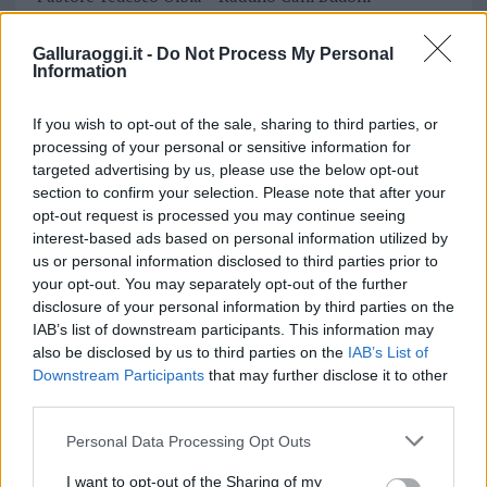
Inviaci le tue segnalazioni,
Galluraoggi.it -
Do Not Process My Personal
Information
i tuoi video e le tue foto
Su WhatsApp al numero +39
If you wish to opt-out of the sale, sharing to third parties, or
345 356 7512
processing of your personal or sensitive information for
targeted advertising by us, please use the below opt-out
section to confirm your selection. Please note that after your
opt-out request is processed you may continue seeing
Notizie in tempo reale?
interest-based ads based on personal information utilized by
us or personal information disclosed to third parties prior to
Entra nel canale telegram di
your opt-out. You may separately opt-out of the further
GalluraOggi.it
disclosure of your personal information by third parties on the
IAB’s list of downstream participants. This information may
also be disclosed by us to third parties on the
IAB’s List of
Downstream Participants
that may further disclose it to other
third parties.
Ricevi le nostre ultime news
Please note that this website/app uses one or more Google
Personal Data Processing Opt Outs
services and may gather and store information including but
da
Google News
not limited to your visit or usage behaviour. You may click to
I want to opt-out of the Sharing of my