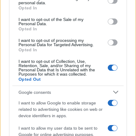
personal data.
grant or deny consent to Google and its third-party tags to
Opted In
use your data for below specified purposes in below Google
consent section.
Condividi l'articolo
I want to opt-out of the Sale of my
Personal Data.
Opted In
F
T
Pi
W
S
a
w
n
h
h
I want to opt-out of processing my
Personal Data for Targeted Advertising.
ce
it
te
at
a
Opted In
Articolo precedente
b
te
re
s
re
I want to opt-out of Collection, Use,
Prossimo articolo
Retention, Sale, and/or Sharing of my
o
r
st
A
Personal Data that Is Unrelated with the
Purposes for which it was collected.
o
p
Opted Out
NOTIZIE RECENTI
k
p
Google consents
I want to allow Google to enable storage
“Sul filo del discorso”: sold out ad Olbia per il
related to advertising like cookies on web or
reading su Atzeni
device identifiers in apps.
I want to allow my user data to be sent to
La Maddalena, festa per i 30 anni del Diving
Google for online advertising purposes.