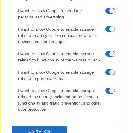
center di Tegge
I want to allow Google to send me
personalized advertising.
Esce di strada con l’auto ad Arzachena: ferito il
conducente
I want to allow Google to enable storage
related to analytics like cookies on web or
device identifiers in apps.
Turiste si perdono a Tavolara: salvate dai vigili
del fuoco
I want to allow Google to enable storage
related to functionality of the website or app.
Meteo Olbia 6 agosto, migliora il tempo in
I want to allow Google to enable storage
Gallura
related to personalization.
I want to allow Google to enable storage
Incidente Olbia, poliziotto in vacanza salva 6
related to security, including authentication
persone: due bimbi tra i feriti
functionality and fraud prevention, and other
user protection.
Red Valley Festival, musica no-stop a Olbia fino
alle 5
CONFIRM