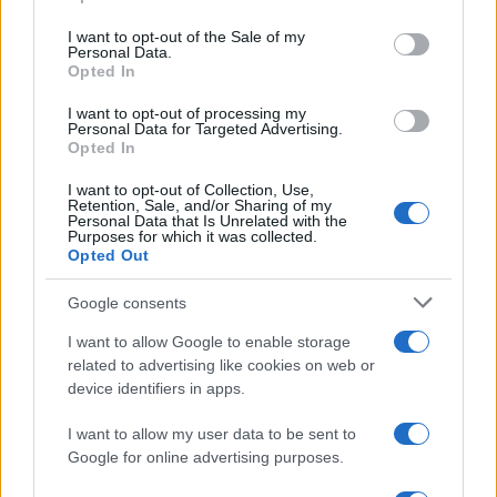
use your data for below specified purposes in below Google
consent section.
I want to opt-out of the Sale of my
Condividi l'articolo
Personal Data.
Opted In
F
T
Pi
W
S
I want to opt-out of processing my
a
w
n
h
h
Personal Data for Targeted Advertising.
Opted In
ce
it
te
at
a
Articolo precedente
b
te
re
s
re
I want to opt-out of Collection, Use,
Prossimo articolo
Retention, Sale, and/or Sharing of my
Personal Data that Is Unrelated with the
o
r
st
A
Purposes for which it was collected.
Opted Out
o
p
NOTIZIE RECENTI
k
p
Google consents
I want to allow Google to enable storage
Giorgia Meloni a La Maddalena, la vicesindaco:
related to advertising like cookies on web or
“Orgoglio e discrezione per visita privata̶…
device identifiers in apps.
I want to allow my user data to be sent to
Incendio nella notte a Olbia, a fuoco due furgoni
Google for online advertising purposes.