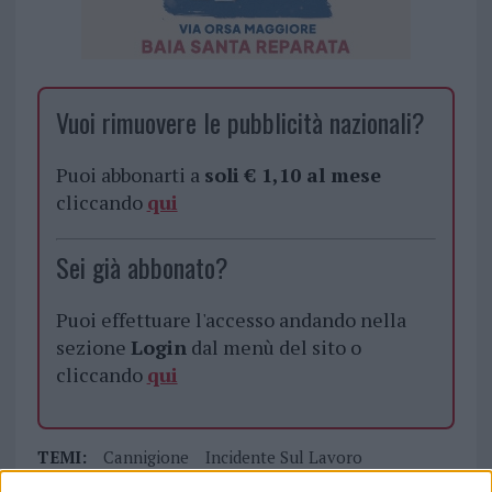
Vuoi rimuovere le pubblicità nazionali?
Puoi abbonarti a
soli € 1,10 al mese
cliccando
qui
Sei già abbonato?
Puoi effettuare l'accesso andando nella
sezione
Login
dal menù del sito o
cliccando
qui
TEMI:
Cannigione
Incidente Sul Lavoro