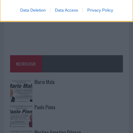
Data Deletion
Data Access
Privacy Policy
NECROLOGIE
Mario Malu
Paolo Pinna
Martina Agostina Diturco