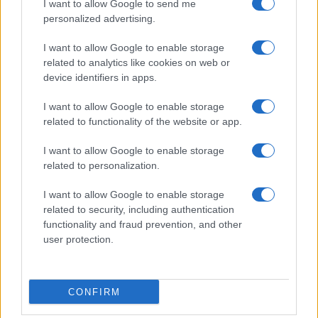
I want to allow Google to send me
personalized advertising.
A fuoco un deposito con bombole, intervento dei
vigili del fuoco a Rudalza
I want to allow Google to enable storage
related to analytics like cookies on web or
device identifiers in apps.
Ristorante distrutto dalle fiamme a La
Maddalena, incendio a Monti d’à rena
I want to allow Google to enable storage
related to functionality of the website or app.
Le previsioni meteo per il weekend a Olbia e in
I want to allow Google to enable storage
related to personalization.
Gallura
I want to allow Google to enable storage
Michelle Hunziker in Gallura, bella anche dal
related to security, including authentication
functionality and fraud prevention, and other
vivo: un amico vip svela come fa
user protection.
Calangianus, dopo le polemiche il centro
accoglienza minori chiude
CONFIRM