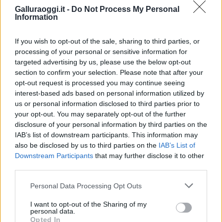
Inviaci le tue segnalazioni,
Galluraoggi.it -
Do Not Process My Personal
Information
i tuoi video e le tue foto
Su WhatsApp al numero +39
If you wish to opt-out of the sale, sharing to third parties, or
345 356 7512
processing of your personal or sensitive information for
targeted advertising by us, please use the below opt-out
section to confirm your selection. Please note that after your
opt-out request is processed you may continue seeing
Notizie in tempo reale?
interest-based ads based on personal information utilized by
us or personal information disclosed to third parties prior to
Entra nel canale telegram di
your opt-out. You may separately opt-out of the further
GalluraOggi.it
disclosure of your personal information by third parties on the
IAB’s list of downstream participants. This information may
also be disclosed by us to third parties on the
IAB’s List of
Downstream Participants
that may further disclose it to other
third parties.
Ricevi le nostre ultime news
Please note that this website/app uses one or more Google
Personal Data Processing Opt Outs
services and may gather and store information including but
da
Google News
not limited to your visit or usage behaviour. You may click to
I want to opt-out of the Sharing of my
personal data.
grant or deny consent to Google and its third-party tags to
Opted In