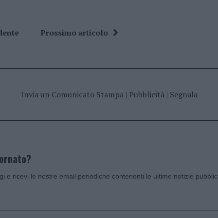
dente
Prossimo articolo
Invia un Comunicato Stampa
|
Pubblicità
|
Segnala
iornato?
ggi e ricevi le nostre email periodiche contenenti le ultime notizie pubbli