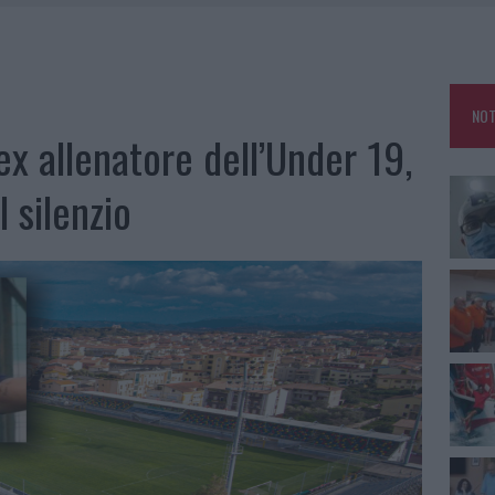
CLIENTI SVUOTANO LE SUITE: FURTO DA 50MILA NEL RESORT
MEDICALE AVANZATA IN EUROPA: CLASSIFICA DEI 5 CENTRI DI RIFERIMENTO
A IL CAMPO BASE: L’INAUGURAZIONE
NOT
’ex allenatore dell’Under 19,
: GRANDE PARTECIPAZIONE PER IL SUO RACCONTO
l silenzio