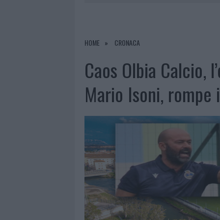
6 AGOSTO 2026
|
GALLURA, FINTI 
7 AGOSTO 2026
|
MIGLIORI CLINICHE DI ESTETICA 
PER I TRATTAMENTI LASER NON INVASIVI
HOME
CRONACA
6 AGOSTO 2026
|
INCENDI, A SAN PASQUALE ARRIV
Caos Olbia Calcio, l
6 AGOSTO 2026
|
ANDREA MURA CONQUISTA PALAU
Mario Isoni, rompe i