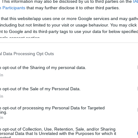
 Società. Non c’è stata
alcuna discussione né
. This information may also be disclosed by us to third parties on the
IA
ha dichiarato.
Participants
that may further disclose it to other third parties.
 that this website/app uses one or more Google services and may gath
conto di terzi, secondo le quali io avrei fatto
including but not limited to your visit or usage behaviour. You may click 
 di Ze Maria affinché venisse con me in Under
 to Google and its third-party tags to use your data for below specifi
 sia un vero e proprio
malinteso
. Quando ho
ogle consent section.
nuovo allenatore della prima squadra Ze Maria, ho
o
Ninni Corda di aver scelto di restare solo alla
l Data Processing Opt Outs
à ha visto in questa mia azione, probabilmente,
o agito correttamente,
rispettando le
o opt-out of the Sharing of my personal data.
nto, al direttore sportivo, anziché direttamente
In
o opt-out of the Sale of my Personal Data.
della squadra è stata segnata anche da altri
In
a competenza della dirigenza
. Oltre al suo
to opt-out of processing my Personal Data for Targeted
ione di alcuni giocatori simbolo del club, tra
ing.
In
 squadra, che sarebbe stato messo fuori rosa
celta che, a suo dire, non trova riscontro sul
o opt-out of Collection, Use, Retention, Sale, and/or Sharing
ersonal Data that Is Unrelated with the Purposes for which it
resentativi e dà tutto per la squadra, è un
lected.