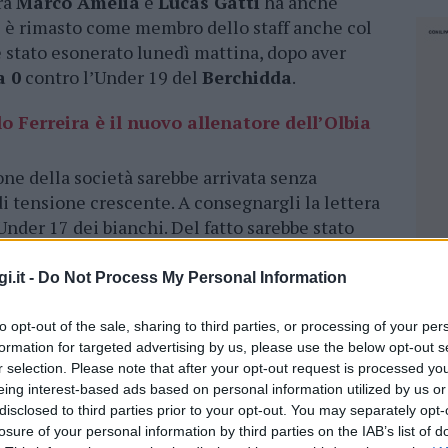
ra
Marco Amelia
e
Lucas Gatti
ha anche
i è rimasto come membro dello staff anche col
 è stato esonerato lunedì mattina, dopo aver
a 0
contro l’Under 19 del
Berchidda
.
o Ferreira è il nuovo allenatore dell’Olbia
one della società sarebbe arrivata senza
i tensione crescente. A consegnargli la lettera
Under 17 dei bianchi. Del fatto sarebbe stato
Isoni, persino il direttore sportivo
Ninni
i.it -
Do Not Process My Personal Information
to opt-out of the sale, sharing to third parties, or processing of your per
formation for targeted advertising by us, please use the below opt-out s
r selection. Please note that after your opt-out request is processed y
vato dall’incarico con una semplice
eing interest-based ads based on personal information utilized by us or
ettagli sulle ragioni
alla base della scelta.
disclosed to third parties prior to your opt-out. You may separately opt-
lo una lettera formale, che mi comunicava di
losure of your personal information by third parties on the IAB’s list of
NEC