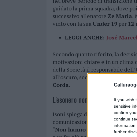
nel breve periodo di transizione t
guidato la prima squadra, dove po
successivo allenatore
Ze Maria
,
vinto con la sua
Under 19
per
12 
LEGGI ANCHE:
José Marcel
Secondo quanto riferito, la decisi
motivazioni chiare e in un clima d
della Società il responsabile dell’
all’oscuro, secondo il racconto di 
Corda
.
Galluraogg
L’esonero non motivato.
If you wish 
sensitive in
confirm you
Isoni spiega di essere stato solle
continue se
comunicazione scritta,
priva di d
information 
“
Non hanno spiegato nulla
, so
further disc