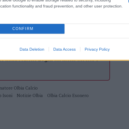
cation functionality and fraud prevention, and other user protection.
azionali?
 mese
cliccando
qui
CONFIRM
Data Deletion
Data Access
Privacy Policy
do nella sezione
Login
dal menù del sito o
natore Olbia Calcio
o Isoni
Notizie Olbia
Olbia Calcio Esonero