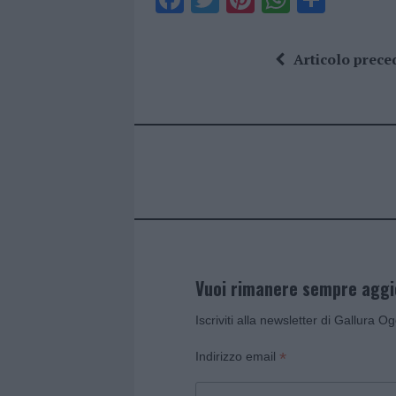
a
w
n
h
h
ce
it
te
at
a
Articolo prece
b
te
re
s
re
o
r
st
A
o
p
k
p
Vuoi rimanere sempre agg
Iscriviti alla newsletter di Gallura O
*
Indirizzo email