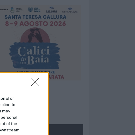
sonal or
ection to
ou may
 personal
out of the
 downstream
ROLOGIE