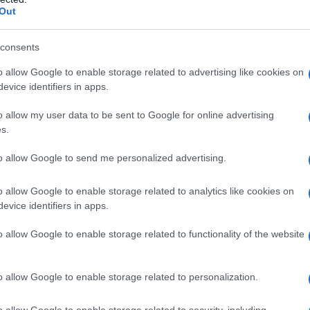
o dalla città. E hanno fatto così anche con altri
Out
spettano il territorio
“. Ma anche altri due dei
anti e Anelli, sono stati messi fuori rosa. E a
consents
zione in classifica, il fatto sta facendo
o allow Google to enable storage related to advertising like cookies on
o della squadra.
evice identifiers in apps.
o allow my user data to be sent to Google for online advertising
s.
to accaduto, Isoni si rivolge con
affetto ai
to allow Google to send me personalized advertising.
ugurando loro tempi migliori e di conquistare
eciale
ai “suoi” ragazzi dell’Under 19: “Vi
o allow Google to enable storage related to analytics like cookies on
pporto umano
che abbiamo costruito. Vi
evice identifiers in apps.
ntinuare il percorso
iniziato insieme, è la
o allow Google to enable storage related to functionality of the website
l futuro del club e sul rapporto con il
o allow Google to enable storage related to personalization.
 una
fondamentale fonte di risorse
per
o allow Google to enable storage related to security, including