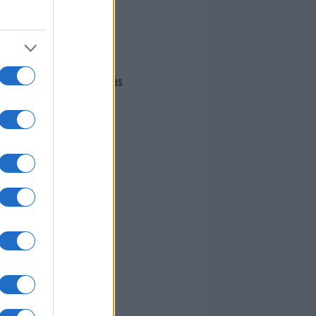
I nostri cari
Giovannimaria Cabras