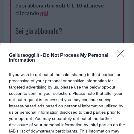
Puoi abbonarti a
soli € 1,10 al mese
cliccando
qui
Sei già abbonato?
Puoi effettuare l'accesso andando nella
sezione
Login
dal menù del sito o
Galluraoggi.it -
Do Not Process My Personal
cliccando
qui
Information
If you wish to opt-out of the sale, sharing to third parties, or
processing of your personal or sensitive information for
TEMI:
Capolinea Arst
Comune Di Olbia
targeted advertising by us, please use the below opt-out
Notizie Gallura
Notizie Olbia
Notizie Sardegna
section to confirm your selection. Please note that after your
Olbia Notizie
opt-out request is processed you may continue seeing
interest-based ads based on personal information utilized by
Condividi l'articolo
us or personal information disclosed to third parties prior to
your opt-out. You may separately opt-out of the further
F
T
Pi
W
S
disclosure of your personal information by third parties on the
IAB’s list of downstream participants. This information may