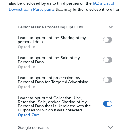
a
w
n
h
h
also be disclosed by us to third parties on the
IAB’s List of
ce
it
te
at
a
Downstream Participants
that may further disclose it to other
Articolo precedente
b
te
re
s
re
third parties.
Prossimo articolo
o
r
st
A
Please note that this website/app uses one or more Google
Personal Data Processing Opt Outs
services and may gather and store information including but
o
p
not limited to your visit or usage behaviour. You may click to
I want to opt-out of the Sharing of my
NOTIZIE RECENTI
personal data.
k
p
grant or deny consent to Google and its third-party tags to
Opted In
use your data for below specified purposes in below Google
consent section.
I want to opt-out of the Sale of my
Gallura, finti clienti svuotano le suite: furto da
Personal Data.
50mila nel resort
Opted In
I want to opt-out of processing my
Personal Data for Targeted Advertising.
Meteo Olbia 7 agosto, sole e caldo tornano
Opted In
protagonisti
I want to opt-out of Collection, Use,
Retention, Sale, and/or Sharing of my
Personal Data that Is Unrelated with the
Test tunnel Olbia: rampe chiuse ancora fino a
Purposes for which it was collected.
Opted Out
fine agosto
Google consents