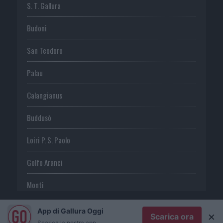
S. T. Gallura
Budoni
San Teodoro
Palau
Calangianus
Buddusò
Loiri P. S. Paolo
Golfo Aranci
Monti
Telti
App di Gallura Oggi
×
Scarica ora
Scarica la nostra app