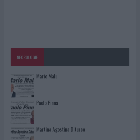
NECROLOGIE
Mario Malu
Paolo Pinna
Martina Agostina Diturco