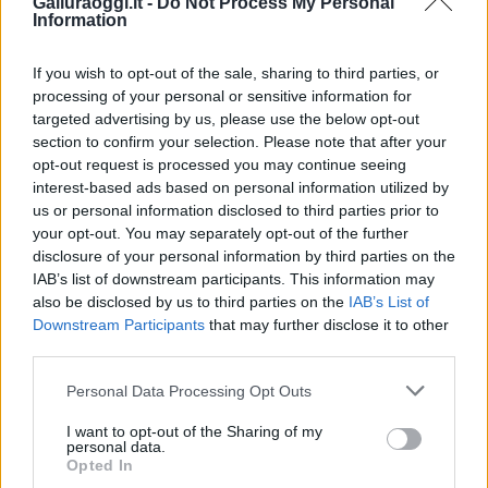
Galluraoggi.it -
Do Not Process My Personal
Vuoi rimuovere le pubblicità nazionali?
Information
If you wish to opt-out of the sale, sharing to third parties, or
Puoi abbonarti a
soli € 1,10 al mese
processing of your personal or sensitive information for
cliccando
qui
targeted advertising by us, please use the below opt-out
section to confirm your selection. Please note that after your
Sei già abbonato?
opt-out request is processed you may continue seeing
interest-based ads based on personal information utilized by
us or personal information disclosed to third parties prior to
Puoi effettuare l'accesso andando nella
your opt-out. You may separately opt-out of the further
sezione
Login
dal menù del sito o
disclosure of your personal information by third parties on the
cliccando
qui
IAB’s list of downstream participants. This information may
also be disclosed by us to third parties on the
IAB’s List of
Downstream Participants
that may further disclose it to other
third parties.
TEMI:
Centro Velico Di Caprera
Please note that this website/app uses one or more Google
Fotovoltaico Sorgenia Caprera
Mario Mauri
Personal Data Processing Opt Outs
services and may gather and store information including but
Stefano Crosta
not limited to your visit or usage behaviour. You may click to
I want to opt-out of the Sharing of my
personal data.
grant or deny consent to Google and its third-party tags to
Opted In
Inviaci le tue segnalazioni,
use your data for below specified purposes in below Google