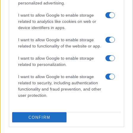
Condividi l'articolo
personalized advertising.
F
T
Pi
W
S
I want to allow Google to enable storage
a
w
n
h
h
related to analytics like cookies on web or
device identifiers in apps.
ce
it
te
at
a
Articolo precedente
I want to allow Google to enable storage
b
te
re
s
re
Prossimo articolo
related to functionality of the website or app.
o
r
st
A
I want to allow Google to enable storage
o
p
related to personalization.
NOTIZIE RECENTI
k
p
I want to allow Google to enable storage
related to security, including authentication
Incidente sulla strada provinciale ad Arzachena,
functionality and fraud prevention, and other
un ferito
user protection.
Sangue, musica e solidarietà con Avis Olbia al
CONFIRM
Delta Center