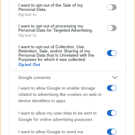
i tuoi video e le tue foto
consent section.
I want to opt-out of the Sale of my
Su WhatsApp al numero +39
Personal Data.
Opted In
345 356 7512
I want to opt-out of processing my
Personal Data for Targeted Advertising.
Opted In
I want to opt-out of Collection, Use,
Notizie in tempo reale?
Retention, Sale, and/or Sharing of my
Entra nel canale telegram di
Personal Data that Is Unrelated with the
Purposes for which it was collected.
GalluraOggi.it
Opted Out
Google consents
I want to allow Google to enable storage
related to advertising like cookies on web or
Ricevi le nostre ultime news
device identifiers in apps.
I want to allow my user data to be sent to
da
Google News
Google for online advertising purposes.
I want to allow Google to send me