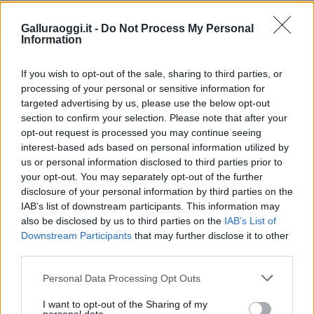
TEMI:
Air Italy Olbia
Galluraoggi.it -
Do Not Process My Personal
Information
Inviaci le tue segnalazioni,
i tuoi video e le tue foto
If you wish to opt-out of the sale, sharing to third parties, or
Su WhatsApp al numero +39
processing of your personal or sensitive information for
345 356 7512
targeted advertising by us, please use the below opt-out
section to confirm your selection. Please note that after your
opt-out request is processed you may continue seeing
interest-based ads based on personal information utilized by
us or personal information disclosed to third parties prior to
Notizie in tempo reale?
your opt-out. You may separately opt-out of the further
Entra nel canale telegram di
disclosure of your personal information by third parties on the
GalluraOggi.it
IAB’s list of downstream participants. This information may
also be disclosed by us to third parties on the
IAB’s List of
Downstream Participants
that may further disclose it to other
third parties.
Please note that this website/app uses one or more Google
Ricevi le nostre ultime news
Personal Data Processing Opt Outs
services and may gather and store information including but
not limited to your visit or usage behaviour. You may click to
I want to opt-out of the Sharing of my