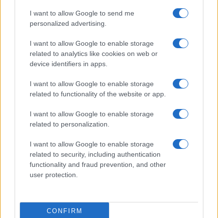
Meteo Olbia 9 agosto, temperature in calo
I want to allow Google to send me
personalized advertising.
Salmo finisce in ospedale a Catania, ma il tour
I want to allow Google to enable storage
va avanti: “Sicilia, ci sono”
related to analytics like cookies on web or
device identifiers in apps.
Jovanotti, Gabry Ponte e Alfa: Olbia ombelico del
I want to allow Google to enable storage
related to functionality of the website or app.
mondo per una notte
I want to allow Google to enable storage
Giorgia Meloni a La Maddalena, la vicesindaco:
related to personalization.
“Orgoglio e discrezione per visita privata̶…
I want to allow Google to enable storage
related to security, including authentication
Incendio nella notte a Olbia, a fuoco due furgoni
functionality and fraud prevention, and other
user protection.
A fuoco un deposito con bombole, intervento dei
CONFIRM