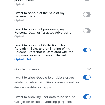
personal data.
da
Google News
grant or deny consent to Google and its third-party tags to
Opted In
use your data for below specified purposes in below Google
consent section.
I want to opt-out of the Sale of my
Personal Data.
Condividi l'articolo
Opted In
F
T
Pi
W
S
I want to opt-out of processing my
Personal Data for Targeted Advertising.
a
w
n
h
h
Opted In
ce
it
te
at
a
I want to opt-out of Collection, Use,
Articolo precedente
Retention, Sale, and/or Sharing of my
b
te
re
s
re
Prossimo articolo
Personal Data that Is Unrelated with the
Purposes for which it was collected.
o
r
st
A
Opted Out
o
p
Google consents
NOTIZIE RECENTI
k
p
I want to allow Google to enable storage
related to advertising like cookies on web or
Sangue, musica e solidarietà con Avis Olbia al
device identifiers in apps.
Delta Center
I want to allow my user data to be sent to
Google for online advertising purposes.