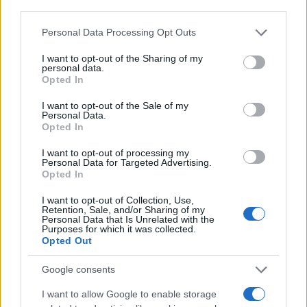
third parties.
Please note that this website/app uses one or more Google
Personal Data Processing Opt Outs
services and may gather and store information including but
not limited to your visit or usage behaviour. You may click to
I want to opt-out of the Sharing of my
personal data.
grant or deny consent to Google and its third-party tags to
Opted In
use your data for below specified purposes in below Google
consent section.
I want to opt-out of the Sale of my
Personal Data.
Opted In
I want to opt-out of processing my
Personal Data for Targeted Advertising.
Opted In
Vuoi rimuovere le pubblicità nazionali?
I want to opt-out of Collection, Use,
Retention, Sale, and/or Sharing of my
Personal Data that Is Unrelated with the
Purposes for which it was collected.
Puoi abbonarti a
soli € 1,10 al mese
Opted Out
cliccando
qui
Google consents
Sei già abbonato?
I want to allow Google to enable storage