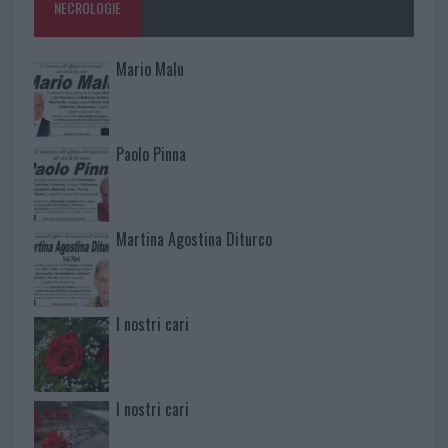
NECROLOGIE
Mario Malu
Paolo Pinna
Martina Agostina Diturco
I nostri cari
I nostri cari