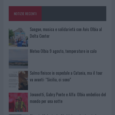
o
r
st
A
o
p
NOTIZIE RECENTI
k
p
Sangue, musica e solidarietà con Avis Olbia al
Delta Center
Meteo Olbia 9 agosto, temperature in calo
Salmo finisce in ospedale a Catania, ma il tour
va avanti: “Sicilia, ci sono”
Jovanotti, Gabry Ponte e Alfa: Olbia ombelico del
mondo per una notte