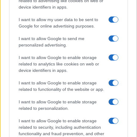
related to advertising like cookies on web or
device identifiers in apps.
Puoi effettuare l'accesso andando nella
sezione
Login
dal menù del sito o
I want to allow my user data to be sent to
cliccando
qui
Google for online advertising purposes.
I want to allow Google to send me
personalized advertising.
TEMI:
Cavo Sottomarino
Lavori Santa Teresa
Legambiente
Notizie Santa Teresa
I want to allow Google to enable storage
Santa Teresa Notizie
Transizione Energetica
related to analytics like cookies on web or
device identifiers in apps.
Notizie in tempo reale?
I want to allow Google to enable storage
Entra nel canale telegram di
related to functionality of the website or app.
GalluraOggi.it
I want to allow Google to enable storage
related to personalization.
I want to allow Google to enable storage
Inviaci le tue segnalazioni,
related to security, including authentication
i tuoi video e le tue foto
functionality and fraud prevention, and other