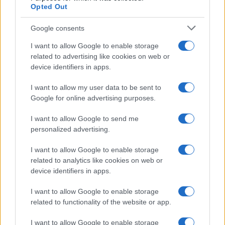
Opted Out
Condividi l'articolo
Google consents
F
T
Pi
W
S
I want to allow Google to enable storage
related to advertising like cookies on web or
a
w
n
h
h
device identifiers in apps.
ce
it
te
at
a
Articolo precedente
I want to allow my user data to be sent to
b
te
re
s
re
Prossimo articolo
Google for online advertising purposes.
o
r
st
A
I want to allow Google to send me
o
p
personalized advertising.
NOTIZIE RECENTI
k
p
I want to allow Google to enable storage
related to analytics like cookies on web or
Meteo Olbia 9 agosto, temperature in calo
device identifiers in apps.
I want to allow Google to enable storage
related to functionality of the website or app.
Salmo finisce in ospedale a Catania, ma il tour
va avanti: “Sicilia, ci sono”
I want to allow Google to enable storage