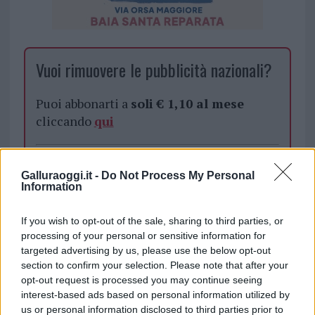
Vuoi rimuovere le pubblicità nazionali?
Puoi abbonarti a
soli € 1,10 al mese
cliccando
qui
Sei già abbonato?
Galluraoggi.it -
Do Not Process My Personal
Information
Puoi effettuare l'accesso andando nella
sezione
Login
dal menù del sito o
If you wish to opt-out of the sale, sharing to third parties, or
cliccando
qui
processing of your personal or sensitive information for
targeted advertising by us, please use the below opt-out
section to confirm your selection. Please note that after your
opt-out request is processed you may continue seeing
TEMI:
Aereo Sardegna
Christian Solinas
interest-based ads based on personal information utilized by
Gavino Manca
us or personal information disclosed to third parties prior to