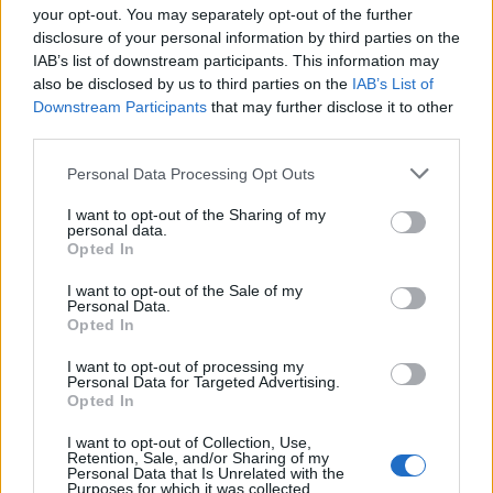
your opt-out. You may separately opt-out of the further
Notizie in tempo reale?
disclosure of your personal information by third parties on the
Entra nel canale telegram di
IAB’s list of downstream participants. This information may
also be disclosed by us to third parties on the
IAB’s List of
GalluraOggi.it
Downstream Participants
that may further disclose it to other
third parties.
Please note that this website/app uses one or more Google
Personal Data Processing Opt Outs
services and may gather and store information including but
Inviaci le tue segnalazioni,
not limited to your visit or usage behaviour. You may click to
I want to opt-out of the Sharing of my
i tuoi video e le tue foto
personal data.
grant or deny consent to Google and its third-party tags to
Opted In
Su WhatsApp al numero +39
use your data for below specified purposes in below Google
345 356 7512
consent section.
I want to opt-out of the Sale of my
Personal Data.
Opted In
I want to opt-out of processing my
Personal Data for Targeted Advertising.
Opted In
Ricevi le nostre ultime news
I want to opt-out of Collection, Use,
Retention, Sale, and/or Sharing of my
da
Google News
Personal Data that Is Unrelated with the
Purposes for which it was collected.