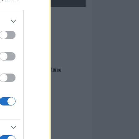
Mario Malu
Paolo Pinna
Martina Agostina Diturco
I nostri cari
I nostri cari