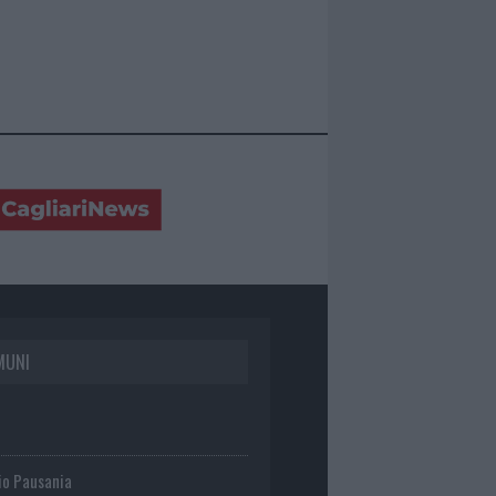
MUNI
io Pausania