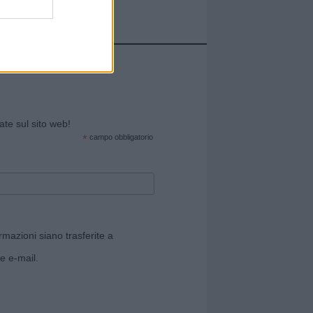
cate sul sito web!
*
campo obbligatorio
rmazioni siano trasferite a
e e-mail.