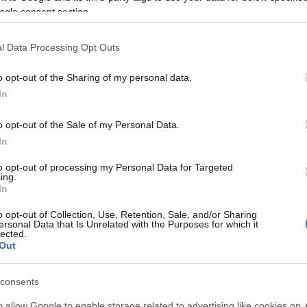
ogle consent section.
 mese
cliccando
qui
l Data Processing Opt Outs
o opt-out of the Sharing of my personal data.
In
do nella sezione
Login
dal menù del sito o
o opt-out of the Sale of my Personal Data.
In
to opt-out of processing my Personal Data for Targeted
lbia
Campus Universitario
Cipnes Gallura
ing.
Geovillage Docche
Notizie Olbia
In
o opt-out of Collection, Use, Retention, Sale, and/or Sharing
eale?
ersonal Data that Is Unrelated with the Purposes for which it
lected.
gram di GalluraOggi.it
Out
consents
o allow Google to enable storage related to advertising like cookies on