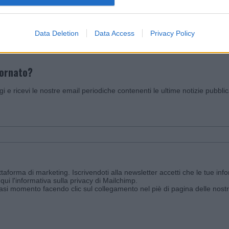
Invia un Comunicato Stampa
|
Pubblicità
|
Segnala
Data Deletion
Data Access
Privacy Policy
iornato?
ggi e ricevi le nostre email periodiche contenenti le ultime notizie pubbli
aforma di marketing. Iscrivendoti alla newsletter accetti che le tue info
qui l'informativa sulla privacy di Mailchimp
.
siasi momento facendo clic sul collegamento nel piè di pagina delle nostr