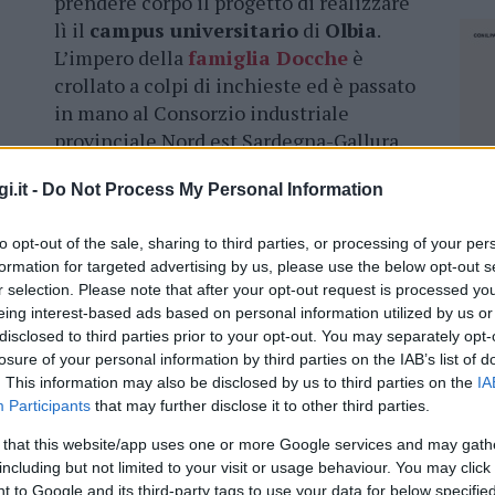
prendere corpo il progetto di realizzare
lì il
campus universitario
di
Olbia
.
L’impero della
famiglia Docche
è
crollato a colpi di inchieste ed è passato
in mano al Consorzio industriale
provinciale Nord est Sardegna-Gallura.
village di Olbia: accordo per il rilancio
i.it -
Do Not Process My Personal Information
to opt-out of the sale, sharing to third parties, or processing of your per
uisizione con un’operazione da
dieci milioni
e
formation for targeted advertising by us, please use the below opt-out s
ccaparrarsi anche il marchio e i beni mobili.
r selection. Please note that after your opt-out request is processed y
vrà saldare il conto entro la fine di aprile.
eing interest-based ads based on personal information utilized by us or
 estiva, quel patrimonio immobiliare sarà
disclosed to third parties prior to your opt-out. You may separately opt-
nata agli
studenti universitari
.
losure of your personal information by third parties on the IAB’s list of
. This information may also be disclosed by us to third parties on the
IA
Participants
that may further disclose it to other third parties.
 that this website/app uses one or more Google services and may gath
including but not limited to your visit or usage behaviour. You may click 
azionali?
NEC
 to Google and its third-party tags to use your data for below specifi