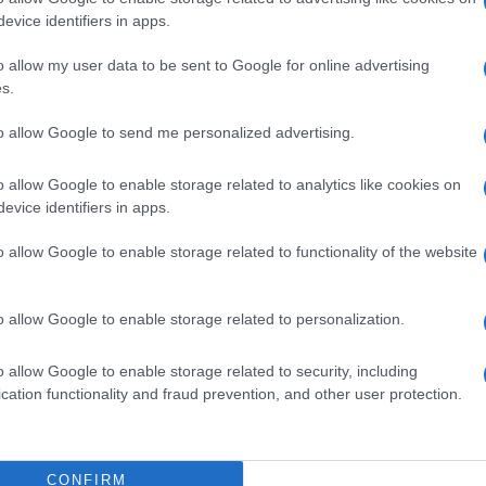
lazioni, i tuoi video e le tue foto
evice identifiers in apps.
ro +39 345 356 7512
o allow my user data to be sent to Google for online advertising
s.
to allow Google to send me personalized advertising.
ime news da
Google News
o allow Google to enable storage related to analytics like cookies on
evice identifiers in apps.
o allow Google to enable storage related to functionality of the website
o allow Google to enable storage related to personalization.
dente
Prossimo articolo
o allow Google to enable storage related to security, including
cation functionality and fraud prevention, and other user protection.
CONFIRM