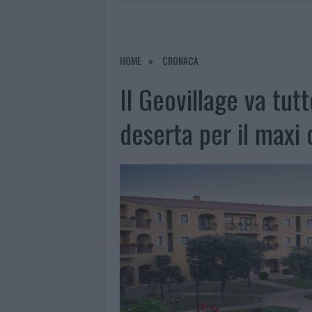
9 AGOSTO 2026
|
INCIDENTE SULLA PROVINCIALE 1
9 AGOSTO 2026
|
INCIDENTE SULLA STRADA PROVI
8 AGOSTO 2026
|
SANGUE, MUSICA E SOLIDARIETÀ 
HOME
CRONACA
9 AGOSTO 2026
|
CONTROLLI RAFFORZATI IN COST
Il Geovillage va tut
deserta per il maxi