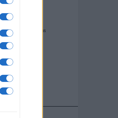
I nostri cari
Giovannimaria Cabras