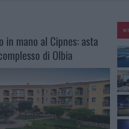
25, PAURA TRA OLBIA E ARZACHENA
NCIALE AD ARZACHENA, UN FERITO
CON AVIS OLBIA AL DELTA CENTER
NOT
A SMERALDA, 20 ARRESTI E 135 DENUNCE
to in mano al Cipnes: asta
 complesso di Olbia