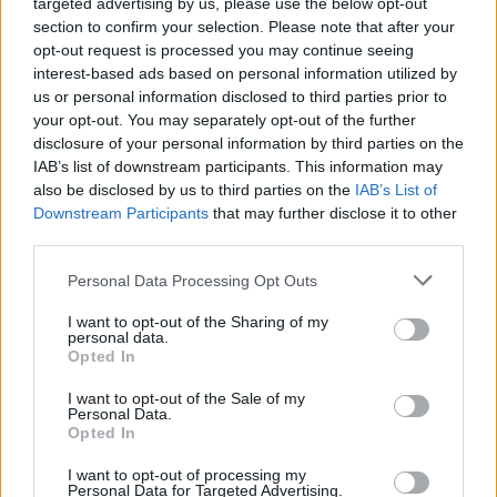
targeted advertising by us, please use the below opt-out
section to confirm your selection. Please note that after your
opt-out request is processed you may continue seeing
interest-based ads based on personal information utilized by
us or personal information disclosed to third parties prior to
your opt-out. You may separately opt-out of the further
Ricevi le nostre ultime news
disclosure of your personal information by third parties on the
IAB’s list of downstream participants. This information may
da
Google News
also be disclosed by us to third parties on the
IAB’s List of
Downstream Participants
that may further disclose it to other
third parties.
Condividi l'articolo
Please note that this website/app uses one or more Google
Personal Data Processing Opt Outs
services and may gather and store information including but
F
T
Pi
W
S
not limited to your visit or usage behaviour. You may click to
I want to opt-out of the Sharing of my
personal data.
a
w
n
h
h
grant or deny consent to Google and its third-party tags to
Opted In
use your data for below specified purposes in below Google
ce
it
te
at
a
consent section.
Articolo precedente
I want to opt-out of the Sale of my
b
te
re
s
re
Personal Data.
Prossimo articolo
Opted In
o
r
st
A
I want to opt-out of processing my
Personal Data for Targeted Advertising.