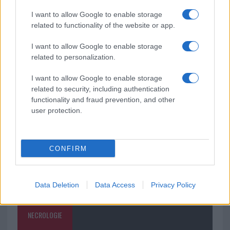
I want to allow Google to enable storage
È scontro tra Misericordia e Comune di Santa
related to functionality of the website or app.
Teresa Gallura
I want to allow Google to enable storage
related to personalization.
Controlli rafforzati in Costa Smeralda, 20
I want to allow Google to enable storage
arresti e 135 denunce
related to security, including authentication
functionality and fraud prevention, and other
user protection.
CONFIRM
Data Deletion
Data Access
Privacy Policy
NECROLOGIE