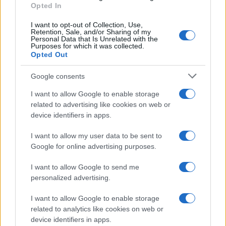
o
p
Opted In
NOTIZIE RECENTI
k
p
I want to opt-out of Collection, Use,
Retention, Sale, and/or Sharing of my
Olbia, le previsioni meteo per lunedì 10 agosto
Personal Data that Is Unrelated with the
Purposes for which it was collected.
2026
Opted Out
Google consents
Le ultime offerte di lavoro a Olbia e in Gallura
I want to allow Google to enable storage
related to advertising like cookies on web or
device identifiers in apps.
Cumuli di rifiuti a Santa Teresa Gallura, la
segnalazione dei residenti
I want to allow my user data to be sent to
Google for online advertising purposes.
Incendi in Gallura, devastati un chiosco e due
I want to allow Google to send me
personalized advertising.
furgoni: le indagini
I want to allow Google to enable storage
Cannigione celebra la cultura gallurese con il
related to analytics like cookies on web or
device identifiers in apps.
“Poker letterario”