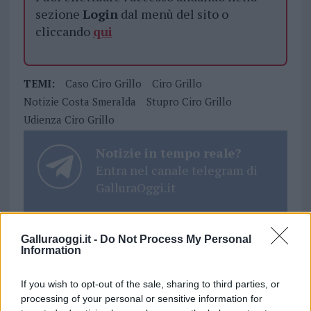
sezione
Login
dal menù del sito o
cliccando
qui
TEMI:
Caso Ciro Grillo
Ciro Grillo
Notizie Costa Smeralda
Stupro Ciro Grillo
Udienza Ciro Grillo
Notizie in tempo reale?
Entra nel canale telegram di
GalluraOggi.it
Galluraoggi.it -
Do Not Process My Personal
Information
Inviaci le tue segnalazioni,
i tuoi video e le tue foto
If you wish to opt-out of the sale, sharing to third parties, or
Su WhatsApp al numero +39
processing of your personal or sensitive information for
345 356 7512