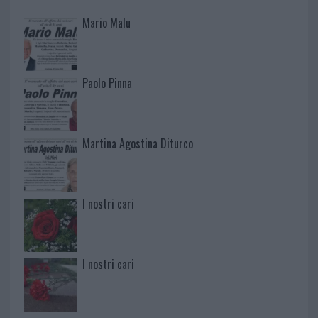
Mario Malu
Paolo Pinna
Martina Agostina Diturco
I nostri cari
I nostri cari