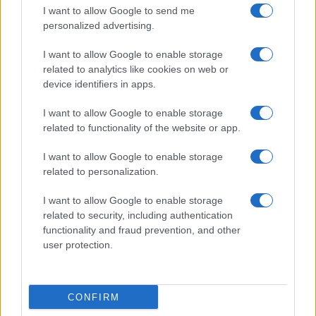
I want to allow Google to send me
personalized advertising.
I want to allow Google to enable storage
related to analytics like cookies on web or
device identifiers in apps.
Vuoi rimuovere le pubblicità nazionali?
I want to allow Google to enable storage
Puoi abbonarti a
soli € 1,10 al mese
related to functionality of the website or app.
cliccando
qui
I want to allow Google to enable storage
related to personalization.
Sei già abbonato?
I want to allow Google to enable storage
related to security, including authentication
Puoi effettuare l'accesso andando nella
functionality and fraud prevention, and other
sezione
Login
dal menù del sito o
user protection.
cliccando
qui
CONFIRM
TEMI:
Coldiretti
Nord Sardegna