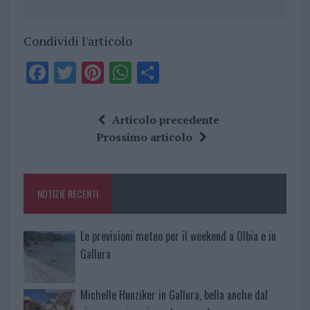
Condividi l'articolo
F
T
Pi
W
S
a
w
n
h
h
ce
it
te
at
a
Articolo precedente
b
te
re
s
re
Prossimo articolo
o
r
st
A
o
p
NOTIZIE RECENTI
k
p
Le previsioni meteo per il weekend a Olbia e in
Gallura
Michelle Hunziker in Gallura, bella anche dal