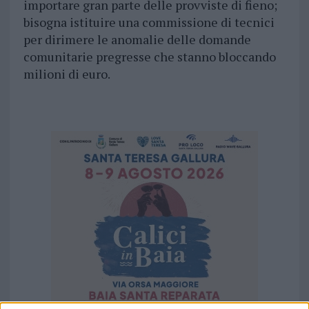
importare gran parte delle provviste di fieno;
bisogna istituire una commissione di tecnici
per dirimere le anomalie delle domande
comunitarie pregresse che stanno bloccando
milioni di euro.