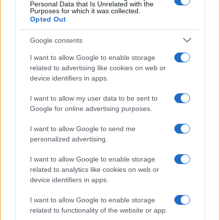
Personal Data that Is Unrelated with the
Purposes for which it was collected.
da
Google News
Opted Out
Google consents
Condividi l'articolo
I want to allow Google to enable storage
F
T
Pi
W
S
related to advertising like cookies on web or
device identifiers in apps.
a
w
n
h
h
I want to allow my user data to be sent to
ce
it
te
at
a
Articolo precedente
Google for online advertising purposes.
b
te
re
s
re
Prossimo articolo
I want to allow Google to send me
o
r
st
A
personalized advertising.
o
p
NOTIZIE RECENTI
I want to allow Google to enable storage
k
p
related to analytics like cookies on web or
device identifiers in apps.
Le previsioni meteo per il weekend a Olbia e in
I want to allow Google to enable storage
Gallura
related to functionality of the website or app.