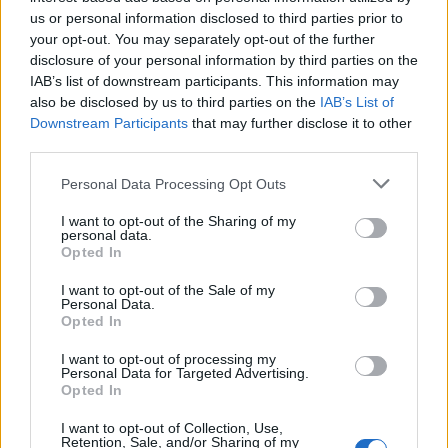
us or personal information disclosed to third parties prior to
TEMI:
Lavori Sassari Olbia
Sassari-Olbia
your opt-out. You may separately opt-out of the further
disclosure of your personal information by third parties on the
Inviaci le tue segnalazioni,
IAB’s list of downstream participants. This information may
also be disclosed by us to third parties on the
IAB’s List of
i tuoi video e le tue foto
Downstream Participants
that may further disclose it to other
Su WhatsApp al numero +39
third parties.
345 356 7512
Please note that this website/app uses one or more Google
Personal Data Processing Opt Outs
services and may gather and store information including but
not limited to your visit or usage behaviour. You may click to
I want to opt-out of the Sharing of my
personal data.
grant or deny consent to Google and its third-party tags to
Opted In
Notizie in tempo reale?
use your data for below specified purposes in below Google
Entra nel canale telegram di
consent section.
I want to opt-out of the Sale of my
GalluraOggi.it
Personal Data.
Opted In
I want to opt-out of processing my
Personal Data for Targeted Advertising.
Opted In
Ricevi le nostre ultime news
I want to opt-out of Collection, Use,
Retention, Sale, and/or Sharing of my