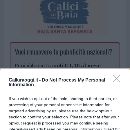
Vuoi rimuovere le pubblicità nazionali?
Puoi abbonarti a
soli € 1,10 al mese
cliccando
qui
Galluraoggi.it -
Do Not Process My Personal
Information
Sei già abbonato?
If you wish to opt-out of the sale, sharing to third parties, or
Puoi effettuare l'accesso andando nella
processing of your personal or sensitive information for
sezione
Login
dal menù del sito o
targeted advertising by us, please use the below opt-out
section to confirm your selection. Please note that after your
cliccando
qui
opt-out request is processed you may continue seeing
interest-based ads based on personal information utilized by