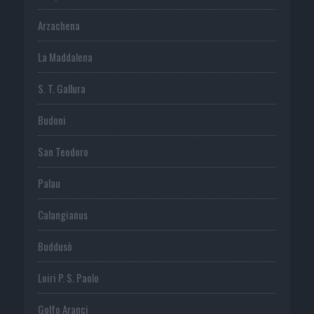
Arzachena
La Maddalena
S. T. Gallura
Budoni
San Teodoro
Palau
Calangianus
Buddusò
Loiri P. S. Paolo
Golfo Aranci