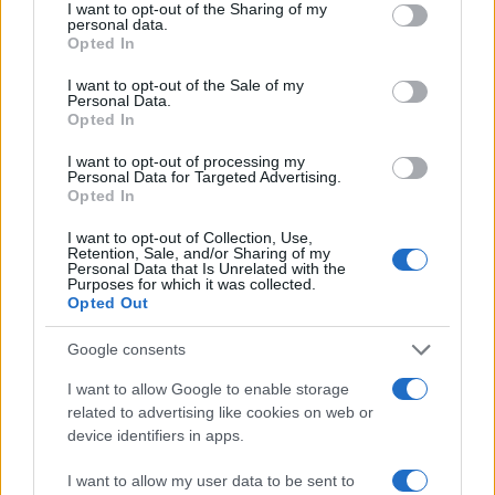
La Maddalena, festa per i 30 anni del Diving
not limited to your visit or usage behaviour. You may click to
I want to opt-out of the Sharing of my
personal data.
grant or deny consent to Google and its third-party tags to
center di Tegge
Opted In
use your data for below specified purposes in below Google
consent section.
I want to opt-out of the Sale of my
Personal Data.
Esce di strada con l’auto ad Arzachena: ferito il
Opted In
conducente
I want to opt-out of processing my
Personal Data for Targeted Advertising.
Turiste si perdono a Tavolara: salvate dai vigili
Opted In
del fuoco
I want to opt-out of Collection, Use,
Retention, Sale, and/or Sharing of my
Personal Data that Is Unrelated with the
Purposes for which it was collected.
Meteo Olbia 6 agosto, migliora il tempo in
Opted Out
Gallura
Google consents
Incidente Olbia, poliziotto in vacanza salva 6
I want to allow Google to enable storage
persone: due bimbi tra i feriti
related to advertising like cookies on web or
device identifiers in apps.
Red Valley Festival, musica no-stop a Olbia fino
I want to allow my user data to be sent to