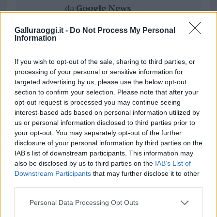
da
Google News
Galluraoggi.it -
Do Not Process My Personal
Information
Condividi l'articolo
F
T
Pi
W
S
If you wish to opt-out of the sale, sharing to third parties, or
processing of your personal or sensitive information for
a
w
n
h
h
targeted advertising by us, please use the below opt-out
ce
it
te
at
a
section to confirm your selection. Please note that after your
Articolo precedente
opt-out request is processed you may continue seeing
b
te
re
s
re
Prossimo articolo
interest-based ads based on personal information utilized by
us or personal information disclosed to third parties prior to
o
r
st
A
your opt-out. You may separately opt-out of the further
o
p
disclosure of your personal information by third parties on the
NOTIZIE RECENTI
IAB’s list of downstream participants. This information may
k
p
also be disclosed by us to third parties on the
IAB’s List of
Downstream Participants
that may further disclose it to other
“Sul filo del discorso”: sold out ad Olbia per il
third parties.
reading su Atzeni
Please note that this website/app uses one or more Google
Personal Data Processing Opt Outs
services and may gather and store information including but