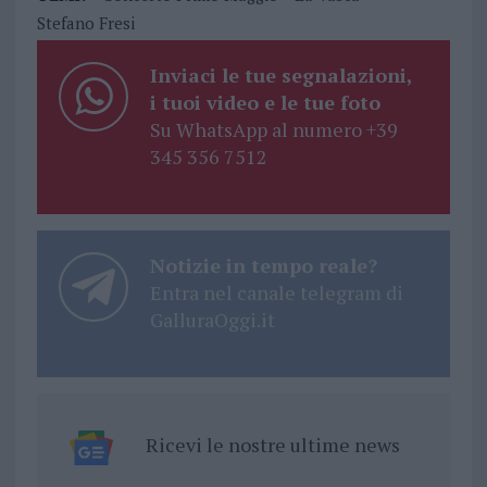
Stefano Fresi
Inviaci le tue segnalazioni,
i tuoi video e le tue foto
Su WhatsApp al numero +39
345 356 7512
Notizie in tempo reale?
Entra nel canale telegram di
GalluraOggi.it
Ricevi le nostre ultime news