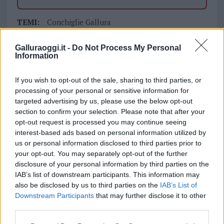
TEMI:
Conchiglie Gallura
Conchiglie Raccolte Nelle Spiagge
Conchiglie Rubate E Sabbia
Conchiglie Sardegna
Galluraoggi.it -
Do Not Process My Personal
Information
Conchiglie Vendita
If you wish to opt-out of the sale, sharing to third parties, or
Inviaci le tue segnalazioni,
processing of your personal or sensitive information for
i tuoi video e le tue foto
targeted advertising by us, please use the below opt-out
Su WhatsApp al numero +39
section to confirm your selection. Please note that after your
345 356 7512
opt-out request is processed you may continue seeing
interest-based ads based on personal information utilized by
us or personal information disclosed to third parties prior to
your opt-out. You may separately opt-out of the further
disclosure of your personal information by third parties on the
Notizie in tempo reale?
IAB’s list of downstream participants. This information may
Entra nel canale telegram di
also be disclosed by us to third parties on the
IAB’s List of
Downstream Participants
that may further disclose it to other
GalluraOggi.it
third parties.
Please note that this website/app uses one or more Google