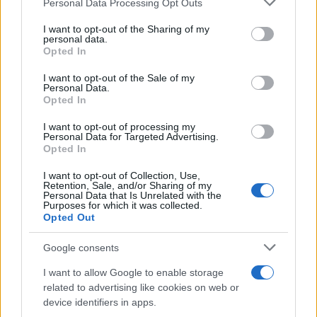
Personal Data Processing Opt Outs
services and may gather and store information including but
not limited to your visit or usage behaviour. You may click to
I want to opt-out of the Sharing of my
personal data.
Ricevi le nostre ultime news
grant or deny consent to Google and its third-party tags to
Opted In
use your data for below specified purposes in below Google
consent section.
I want to opt-out of the Sale of my
da
Google News
Personal Data.
Opted In
I want to opt-out of processing my
Condividi l'articolo
Personal Data for Targeted Advertising.
Opted In
F
T
Pi
W
S
I want to opt-out of Collection, Use,
a
w
n
h
h
Retention, Sale, and/or Sharing of my
Personal Data that Is Unrelated with the
ce
it
te
at
a
Purposes for which it was collected.
Articolo precedente
Opted Out
b
te
re
s
re
Prossimo articolo
Google consents
o
r
st
A
I want to allow Google to enable storage
o
p
related to advertising like cookies on web or
NOTIZIE RECENTI
k
p
device identifiers in apps.