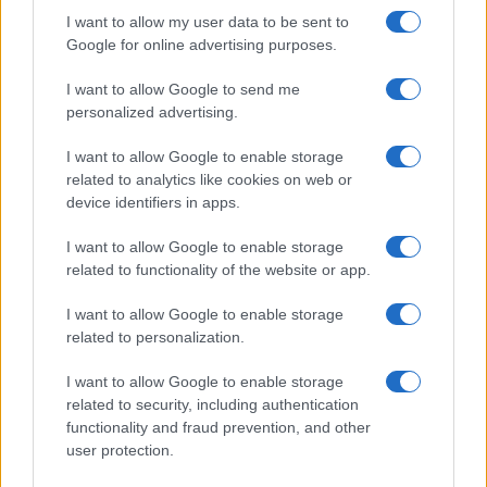
I want to allow my user data to be sent to
Sangue, musica e solidarietà con Avis Olbia al
Google for online advertising purposes.
Delta Center
I want to allow Google to send me
personalized advertising.
Meteo Olbia 9 agosto, temperature in calo
I want to allow Google to enable storage
related to analytics like cookies on web or
device identifiers in apps.
Salmo finisce in ospedale a Catania, ma il tour
va avanti: “Sicilia, ci sono”
I want to allow Google to enable storage
related to functionality of the website or app.
Jovanotti, Gabry Ponte e Alfa: Olbia ombelico del
I want to allow Google to enable storage
mondo per una notte
related to personalization.
I want to allow Google to enable storage
Giorgia Meloni a La Maddalena, la vicesindaco:
related to security, including authentication
“Orgoglio e discrezione per visita privata̶…
functionality and fraud prevention, and other
user protection.