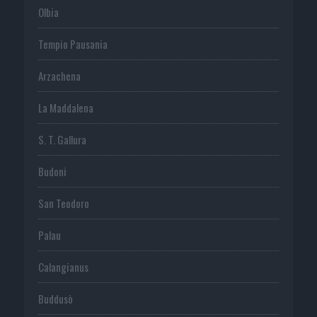
Olbia
Tempio Pausania
Arzachena
La Maddalena
S. T. Gallura
Budoni
San Teodoro
Palau
Calangianus
Buddusò