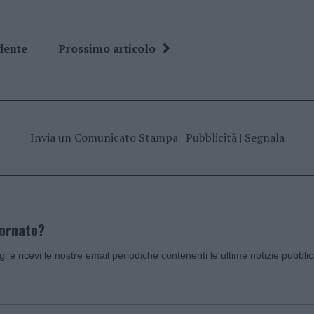
dente
Prossimo articolo
Invia un Comunicato Stampa
|
Pubblicità
|
Segnala
iornato?
ggi e ricevi le nostre email periodiche contenenti le ultime notizie pubbli