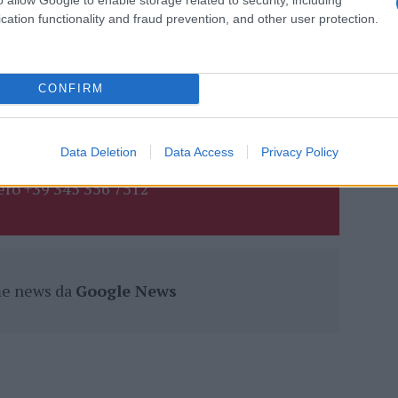
tizie Olbia
Olbia Notizie
cation functionality and fraud prevention, and other user protection.
eale?
gram di GalluraOggi.it
CONFIRM
Data Deletion
Data Access
Privacy Policy
lazioni, i tuoi video e le tue foto
ro +39 345 356 7512
ime news da
Google News