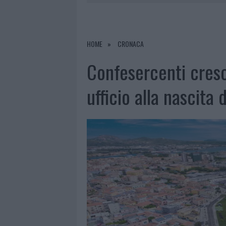
7 AGOSTO 2026
|
OLBIA, DIVIETO DI SOSTA CONT
7 AGOSTO 2026
|
PAUSA CAFFÈ IMPECCABILE: COME 
7 AGOSTO 2026
|
MONTE PINO, LA FINE DI UN LUN
HOME
CRONACA
7 AGOSTO 2026
|
MICHELLE HUNZIKER IN GALLURA,
Confesercenti cresc
ufficio alla nascita