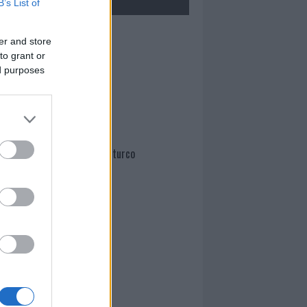
B’s List of
Mario Malu
er and store
to grant or
ed purposes
Paolo Pinna
Martina Agostina Diturco
I nostri cari
I nostri cari