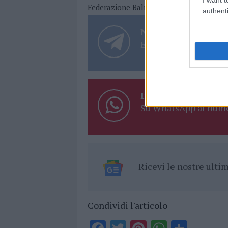
Federazione Balneari Confesercenti
No
authenti
Notizie in tempo r
Entra nel canale tele
Inviaci le tue segna
Su WhatsApp al nume
Ricevi le nostre ult
Condividi l'articolo