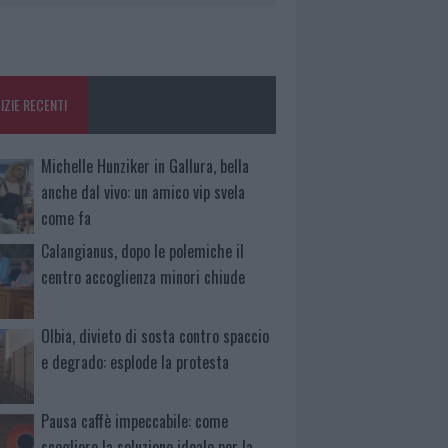
IZIE RECENTI
Michelle Hunziker in Gallura, bella
anche dal vivo: un amico vip svela
come fa
Calangianus, dopo le polemiche il
centro accoglienza minori chiude
Olbia, divieto di sosta contro spaccio
e degrado: esplode la protesta
Pausa caffè impeccabile: come
scegliere la soluzione ideale per la