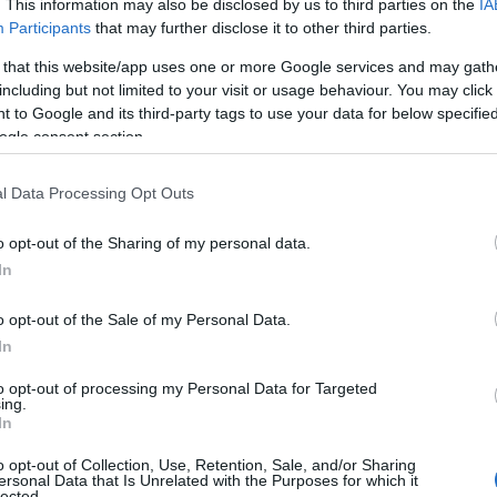
. This information may also be disclosed by us to third parties on the
IA
utto ora, dopo il pronunciamento del Consiglio
Participants
that may further disclose it to other third parties.
ncessioni balneari devono essere
 that this website/app uses one or more Google services and may gath
raverso evidenze pubbliche
. Le imprese
including but not limited to your visit or usage behaviour. You may click 
entati nazionali, sollecitano Governo e
 to Google and its third-party tags to use your data for below specifi
nto per definire in tempi rapidi
una riforma
ogle consent section.
 equilibrio tra i principi della concorrenza e
oncessionari.
l Data Processing Opt Outs
tegoria della Sardegna sarà opportuno
o opt-out of the Sharing of my personal data.
causa delle peculiarità e la natura del
In
e, la differenza di dimensioni, le
concessioni
ssono essere paragonate alle altre
. Per
o opt-out of the Sale of my Personal Data.
e impatto sociale ed economico sull’ecosistema
In
e annesse che rischiano di essere messe in
to opt-out of processing my Personal Data for Targeted
artenza a causa della pandemia e
aver
ing.
In
a da ammortizzare
per offrire servizi turistici
nfesercenti Sardegna, promuove insieme ad altre
o opt-out of Collection, Use, Retention, Sale, and/or Sharing
ersonal Data that Is Unrelated with the Purposes for which it
o pubblico che si svolgerà a Cagliari
presso
lected.