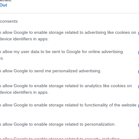
iere fieristico, ingresso Marco Polo, Venerdi 3
Out
aranno riuniti gli stati
generali dei
.
consents
o allow Google to enable storage related to advertising like cookies on
evice identifiers in apps.
o allow my user data to be sent to Google for online advertising
azionali?
s.
 mese
cliccando
qui
to allow Google to send me personalized advertising.
o allow Google to enable storage related to analytics like cookies on
evice identifiers in apps.
do nella sezione
Login
dal menù del sito o
o allow Google to enable storage related to functionality of the website
o allow Google to enable storage related to personalization.
ercenti Nord Sardegna
Confesercenti Olbia
o allow Google to enable storage related to security, including