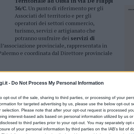
Territoriale ad Olbia in via De Filippi
36/C
. Un punto di riferimento per gli
Associati del territorio e per gli
operatori dei settori commercio,
turismo, servizi e artigianato che
potranno usufruire dei
servizi di
ll’associazione provinciale, rappresentata in
Palermo e coordinata dal Direttore provinciale
e di espansione, nei giorni scorsi, si è
riunita
ente
per dare vita a
FIBA (Federazione
i.it -
Do Not Process My Personal Information
rd Est Sardegna
, aderente a Confesercenti.
lneari ha
eletto Francesco Gambella
,
to opt-out of the sale, sharing to third parties, or processing of your per
gna e il consiglio direttivo con rappresentanti
formation for targeted advertising by us, please use the below opt-out s
r selection. Please note that after your opt-out request is processed y
, Golfo Aranci, Arzachena, Loiri Porto San
eing interest-based ads based on personal information utilized by us or
disclosed to third parties prior to your opt-out. You may separately opt-
losure of your personal information by third parties on the IAB’s list of
NEC
costituita è quello di
dare voce alle istanze