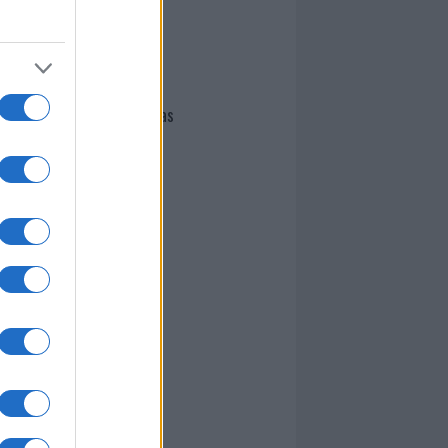
I nostri cari
Giovannimaria Cabras