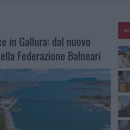
RO SPACCIO E DEGRADO: ESPLODE LA PROTESTA
SCEGLIERE LA SOLUZIONE IDEALE PER LA CASA E L’UFFICIO
GO DOLORE: STORIA E RINASCITA DELLA STRADA CHE SEGNÒ LA GALLURA
NOT
 BELLA ANCHE DAL VIVO: UN AMICO VIP SVELA COME FA
e in Gallura: dal nuovo
 della Federazione Balneari