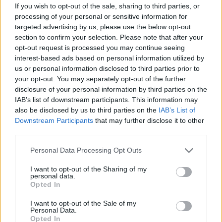
If you wish to opt-out of the sale, sharing to third parties, or
Sei già abbonato?
processing of your personal or sensitive information for
targeted advertising by us, please use the below opt-out
Puoi effettuare l'accesso andando nella
section to confirm your selection. Please note that after your
sezione
Login
dal menù del sito o
opt-out request is processed you may continue seeing
cliccando
qui
interest-based ads based on personal information utilized by
us or personal information disclosed to third parties prior to
your opt-out. You may separately opt-out of the further
disclosure of your personal information by third parties on the
TEMI:
Agci Gallura
Agci Gallura Nuoro
IAB’s list of downstream participants. This information may
Agci Olbia
Antonio Noli
Congresso Agci Olbia
also be disclosed by us to third parties on the
IAB’s List of
Downstream Participants
that may further disclose it to other
Filippo Sanna
Giovanni Angelo Loi
third parties.
Giovanni Schiavone
Notizie Olbia
Please note that this website/app uses one or more Google
Personal Data Processing Opt Outs
Inviaci le tue segnalazioni,
services and may gather and store information including but
not limited to your visit or usage behaviour. You may click to
I want to opt-out of the Sharing of my
i tuoi video e le tue foto
personal data.
grant or deny consent to Google and its third-party tags to
Su WhatsApp al numero +39
Opted In
use your data for below specified purposes in below Google
345 356 7512
consent section.
I want to opt-out of the Sale of my
Personal Data.
Opted In