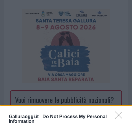
Vuoi rimuovere le pubblicità nazionali?
Puoi abbonarti a
soli € 1,10 al mese
Galluraoggi.it -
Do Not Process My Personal
cliccando
qui
Information