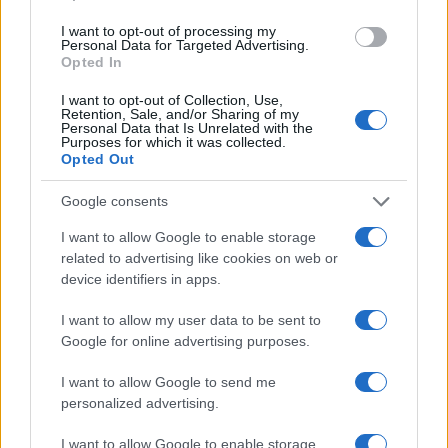
I want to opt-out of processing my
Notizie in tempo reale?
Personal Data for Targeted Advertising.
Opted In
Entra nel canale telegram di
GalluraOggi.it
I want to opt-out of Collection, Use,
Retention, Sale, and/or Sharing of my
Personal Data that Is Unrelated with the
Purposes for which it was collected.
Opted Out
Google consents
Ricevi le nostre ultime news
I want to allow Google to enable storage
related to advertising like cookies on web or
da
Google News
device identifiers in apps.
I want to allow my user data to be sent to
Condividi l'articolo
Google for online advertising purposes.
F
T
Pi
W
S
I want to allow Google to send me
personalized advertising.
a
w
n
h
h
I want to allow Google to enable storage