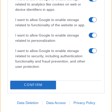
ce
it
te
at
a
Articolo precedente
related to analytics like cookies on web or
b
te
re
s
re
Prossimo articolo
device identifiers in apps.
o
r
st
A
I want to allow Google to enable storage
o
p
related to functionality of the website or app.
NOTIZIE RECENTI
k
p
I want to allow Google to enable storage
related to personalization.
Sangue, musica e solidarietà con Avis Olbia al
Delta Center
I want to allow Google to enable storage
related to security, including authentication
functionality and fraud prevention, and other
Meteo Olbia 9 agosto, temperature in calo
user protection.
CONFIRM
Salmo finisce in ospedale a Catania, ma il tour
va avanti: “Sicilia, ci sono”
Data Deletion
Data Access
Privacy Policy
Jovanotti, Gabry Ponte e Alfa: Olbia ombelico del