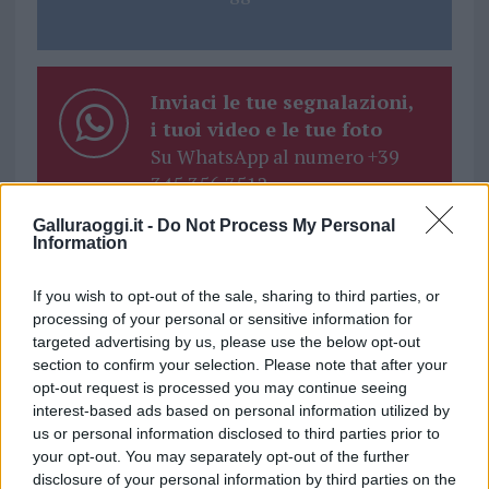
Inviaci le tue segnalazioni,
i tuoi video e le tue foto
Su WhatsApp al numero +39
345 356 7512
Galluraoggi.it -
Do Not Process My Personal
Information
If you wish to opt-out of the sale, sharing to third parties, or
Ricevi le nostre ultime news
processing of your personal or sensitive information for
targeted advertising by us, please use the below opt-out
section to confirm your selection. Please note that after your
da
Google News
opt-out request is processed you may continue seeing
interest-based ads based on personal information utilized by
us or personal information disclosed to third parties prior to
Condividi l'articolo
your opt-out. You may separately opt-out of the further
disclosure of your personal information by third parties on the