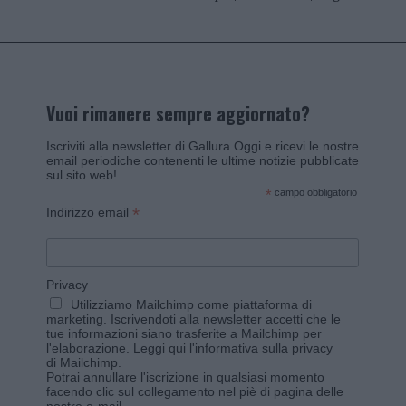
Vuoi rimanere sempre aggiornato?
Iscriviti alla newsletter di Gallura Oggi e ricevi le nostre
email periodiche contenenti le ultime notizie pubblicate
sul sito web!
*
campo obbligatorio
*
Indirizzo email
Privacy
Utilizziamo Mailchimp come piattaforma di
marketing. Iscrivendoti alla newsletter accetti che le
tue informazioni siano trasferite a Mailchimp per
l'elaborazione.
Leggi qui l'informativa sulla privacy
di Mailchimp
.
Potrai annullare l'iscrizione in qualsiasi momento
facendo clic sul collegamento nel piè di pagina delle
nostre e-mail.