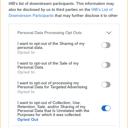
F
T
Pi
W
S
IAB’s list of downstream participants. This information may
a
w
n
h
h
also be disclosed by us to third parties on the
IAB’s List of
Downstream Participants
that may further disclose it to other
ce
it
te
at
a
third parties.
Articolo precedente
b
te
re
s
re
Prossimo articolo
Please note that this website/app uses one or more Google
Personal Data Processing Opt Outs
o
r
st
A
services and may gather and store information including but
not limited to your visit or usage behaviour. You may click to
I want to opt-out of the Sharing of my
o
p
personal data.
grant or deny consent to Google and its third-party tags to
Opted In
NOTIZIE RECENTI
k
p
use your data for below specified purposes in below Google
consent section.
I want to opt-out of the Sale of my
Personal Data.
Scontro Misericordia-Comune: Oltre le Bocche
Opted In
attacca la sindaca
I want to opt-out of processing my
Personal Data for Targeted Advertising.
Opted In
Salvini contestato a L’Agnata, il ministro
interviene: “Amo De Andrè che democrazia è?”
I want to opt-out of Collection, Use,
Retention, Sale, and/or Sharing of my
Personal Data that Is Unrelated with the
Purposes for which it was collected.
Porto Taverna, strage di pesci nello stagno:
Opted Out
scattano le prime bonifiche