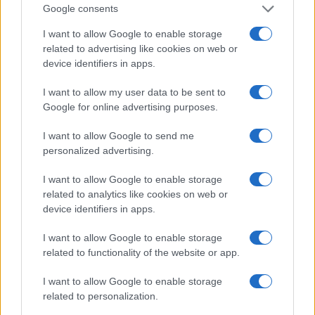
Google consents
I want to allow Google to enable storage
Olbia, stretta sulla sicurezza per il Red Valley
related to advertising like cookies on web or
2026: tutti i divieti
device identifiers in apps.
I want to allow my user data to be sent to
Santa Teresa Gallura, nuove regole per la
Google for online advertising purposes.
raccolta differenziata
I want to allow Google to send me
personalized advertising.
Robbie Williams incanta il gala del Big Art
Festival al Romazzino
I want to allow Google to enable storage
related to analytics like cookies on web or
device identifiers in apps.
Maxi piano tra Smeralda Holding e il Comune di
Arzachena
I want to allow Google to enable storage
related to functionality of the website or app.
I want to allow Google to enable storage
related to personalization.