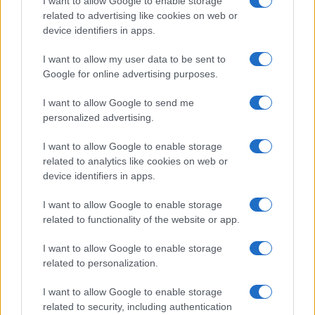
I want to allow Google to enable storage
b
te
re
s
re
Prossimo articolo
related to advertising like cookies on web or
o
r
st
A
device identifiers in apps.
o
p
I want to allow my user data to be sent to
NOTIZIE RECENTI
k
p
Google for online advertising purposes.
I want to allow Google to send me
Le previsioni meteo per il weekend a Olbia e in
personalized advertising.
Gallura
I want to allow Google to enable storage
related to analytics like cookies on web or
Michelle Hunziker in Gallura, bella anche dal
device identifiers in apps.
vivo: un amico vip svela come fa
I want to allow Google to enable storage
related to functionality of the website or app.
Calangianus, dopo le polemiche il centro
accoglienza minori chiude
I want to allow Google to enable storage
related to personalization.
Olbia, divieto di sosta contro spaccio e degrado:
I want to allow Google to enable storage
esplode la protesta
related to security, including authentication