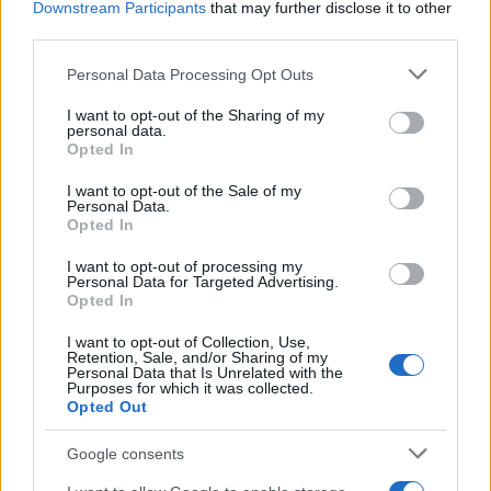
Downstream Participants
that may further disclose it to other
Notizie in tempo reale?
third parties.
Entra nel canale telegram di
Please note that this website/app uses one or more Google
Personal Data Processing Opt Outs
GalluraOggi.it
services and may gather and store information including but
not limited to your visit or usage behaviour. You may click to
I want to opt-out of the Sharing of my
personal data.
grant or deny consent to Google and its third-party tags to
Opted In
use your data for below specified purposes in below Google
consent section.
I want to opt-out of the Sale of my
Ricevi le nostre ultime news
Personal Data.
Opted In
da
Google News
I want to opt-out of processing my
Personal Data for Targeted Advertising.
Opted In
I want to opt-out of Collection, Use,
Condividi l'articolo
Retention, Sale, and/or Sharing of my
Personal Data that Is Unrelated with the
F
T
Pi
W
S
Purposes for which it was collected.
Opted Out
a
w
n
h
h
Google consents
ce
it
te
at
a
Articolo precedente