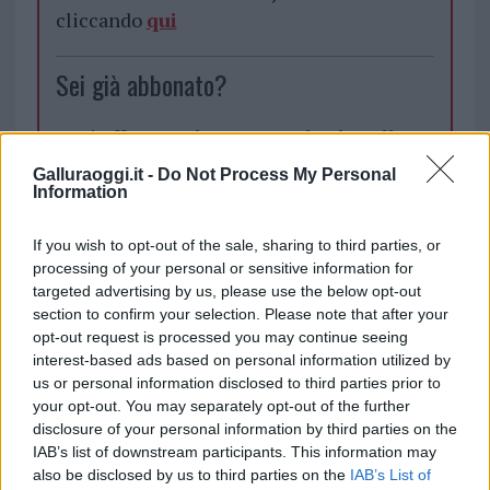
cliccando
qui
Sei già abbonato?
Puoi effettuare l'accesso andando nella
sezione
Login
dal menù del sito o
Galluraoggi.it -
Do Not Process My Personal
cliccando
qui
Information
If you wish to opt-out of the sale, sharing to third parties, or
processing of your personal or sensitive information for
TEMI:
Regione Sardegna
targeted advertising by us, please use the below opt-out
section to confirm your selection. Please note that after your
Inviaci le tue segnalazioni,
opt-out request is processed you may continue seeing
i tuoi video e le tue foto
interest-based ads based on personal information utilized by
Su WhatsApp al numero +39
us or personal information disclosed to third parties prior to
345 356 7512
your opt-out. You may separately opt-out of the further
disclosure of your personal information by third parties on the
IAB’s list of downstream participants. This information may
also be disclosed by us to third parties on the
IAB’s List of