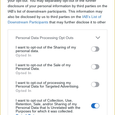
your opt-out. You may separately opt-out of the further
disclosure of your personal information by third parties on the
Controlli all’aeroporto di Olbia, sequestrati
IAB’s list of downstream participants. This information may
caviale e sabbia rubata
also be disclosed by us to third parties on the
IAB’s List of
Downstream Participants
that may further disclose it to other
third parties.
Migliori cliniche di estetica medicale avanzata
in Europa: classifica dei 5 centri di riferimento
Please note that this website/app uses one or more Google
Personal Data Processing Opt Outs
services and may gather and store information including but
pe…
not limited to your visit or usage behaviour. You may click to
I want to opt-out of the Sharing of my
personal data.
Incendi, a San Pasquale arriva il Campo Base:
grant or deny consent to Google and its third-party tags to
Opted In
use your data for below specified purposes in below Google
l’inaugurazione
consent section.
I want to opt-out of the Sale of my
Personal Data.
Opted In
Andrea Mura conquista Palau: grande
partecipazione per il suo racconto
I want to opt-out of processing my
Personal Data for Targeted Advertising.
Opted In
Calangianus, allarme sul centro accoglienza
I want to opt-out of Collection, Use,
minori, Albieri: “Episodi gravissimi”
Retention, Sale, and/or Sharing of my
Personal Data that Is Unrelated with the
Purposes for which it was collected.