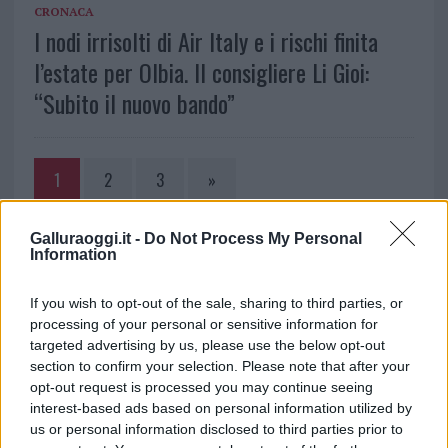
CRONACA
I nodi irrisolti di Air Italy e i rischi finita
l’estate per Olbia. Il consigliere Li Gioi:
“Subito il nuovo bando”
1
2
3
»
Galluraoggi.it -
Do Not Process My Personal
NOTIZIE RECENTI
Information
If you wish to opt-out of the sale, sharing to third parties, or
Film internazionale, casting per comparse in
processing of your personal or sensitive information for
Costa Smeralda
targeted advertising by us, please use the below opt-out
section to confirm your selection. Please note that after your
opt-out request is processed you may continue seeing
Porto Rotondo ospita la grande sfida della vela
interest-based ads based on personal information utilized by
nell’estate 2026
us or personal information disclosed to third parties prior to