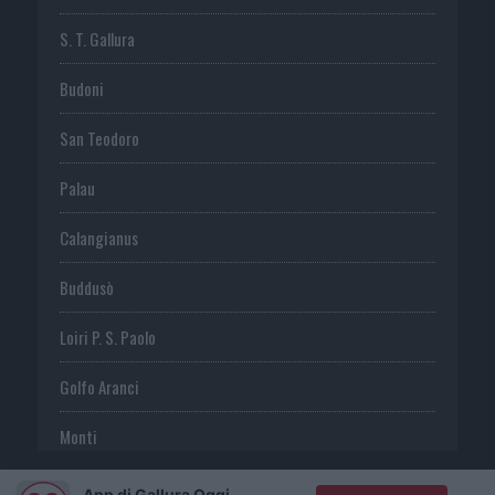
S. T. Gallura
Budoni
San Teodoro
Palau
Calangianus
Buddusò
Loiri P. S. Paolo
Golfo Aranci
Monti
Telti
App di Gallura Oggi