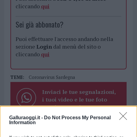
cliccando
qui
Sei già abbonato?
Puoi effettuare l'accesso andando nella
sezione
Login
dal menù del sito o
cliccando
qui
TEMI:
Coronavirus Sardegna
Inviaci le tue segnalazioni,
i tuoi video e le tue foto
Su WhatsApp al numero +39
345 356 7512
Galluraoggi.it -
Do Not Process My Personal
Information