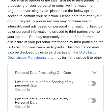
If you wish to opt-out of the sale, sharing to third parties, or
processing of your personal or sensitive information for
Notizie in tempo reale?
targeted advertising by us, please use the below opt-out
Entra nel canale telegram di
section to confirm your selection. Please note that after your
GalluraOggi.it
opt-out request is processed you may continue seeing
interest-based ads based on personal information utilized by
us or personal information disclosed to third parties prior to
your opt-out. You may separately opt-out of the further
disclosure of your personal information by third parties on the
Ricevi le nostre ultime news
IAB’s list of downstream participants. This information may
also be disclosed by us to third parties on the
IAB’s List of
Downstream Participants
that may further disclose it to other
da
Google News
third parties.
Please note that this website/app uses one or more Google
Personal Data Processing Opt Outs
services and may gather and store information including but
Condividi l'articolo
not limited to your visit or usage behaviour. You may click to
I want to opt-out of the Sharing of my
personal data.
grant or deny consent to Google and its third-party tags to
F
T
Pi
W
S
Opted In
use your data for below specified purposes in below Google
a
w
n
h
h
consent section.
I want to opt-out of the Sale of my
Personal Data.
ce
it
te
at
a
Opted In
Articolo precedente