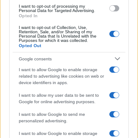
b
te
re
s
re
Prossimo articolo
I want to opt-out of processing my
Personal Data for Targeted Advertising.
o
r
st
A
Opted In
o
p
I want to opt-out of Collection, Use,
NOTIZIE RECENTI
k
p
Retention, Sale, and/or Sharing of my
Personal Data that Is Unrelated with the
Purposes for which it was collected.
Opted Out
Sangue, musica e solidarietà con Avis Olbia al
Delta Center
Google consents
I want to allow Google to enable storage
Meteo Olbia 9 agosto, temperature in calo
related to advertising like cookies on web or
device identifiers in apps.
I want to allow my user data to be sent to
Salmo finisce in ospedale a Catania, ma il tour
Google for online advertising purposes.
va avanti: “Sicilia, ci sono”
I want to allow Google to send me
personalized advertising.
Jovanotti, Gabry Ponte e Alfa: Olbia ombelico del
I want to allow Google to enable storage
mondo per una notte