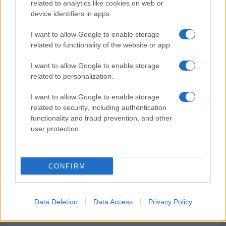
related to analytics like cookies on web or
device identifiers in apps.
Giorgia Meloni a La Maddalena, la vicesindaco:
I want to allow Google to enable storage
“Orgoglio e discrezione per visita privata̶…
related to functionality of the website or app.
Incendio nella notte a Olbia, a fuoco due furgoni
I want to allow Google to enable storage
related to personalization.
I want to allow Google to enable storage
related to security, including authentication
A fuoco un deposito con bombole, intervento dei
functionality and fraud prevention, and other
vigili del fuoco a Rudalza
user protection.
CONFIRM
Data Deletion
Data Access
Privacy Policy