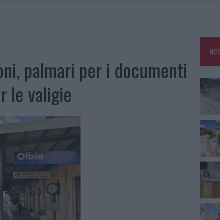
HE IL CENTRO ACCOGLIENZA MINORI CHIUDE
RO SPACCIO E DEGRADO: ESPLODE LA PROTESTA
SCEGLIERE LA SOLUZIONE IDEALE PER LA CASA E L’UFFICIO
NOT
KEND A OLBIA E IN GALLURA
ioni, palmari per i documenti
 le valigie