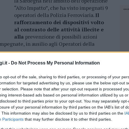
la Sardegna nell’ambito dell’operazione
“Alto Impatto”, che ha visto impegnati 9
operatori della Polizia Ferroviaria.
Il
rafforzamento dei dispositivi volto
al contrasto delle attività illecite e
alla
prevenzione di possibili azioni
impegnate, in ausilio agli Operatori della
i.it -
Do Not Process My Personal Information
e ha inoltre consentito il controllo di
rniti dei previsti D.P.I., si sono avvalsi di
to opt-out of the sale, sharing to third parties, or processing of your per
 bagagli sospetti,
di palmari e apparecchi
formation for targeted advertising by us, please use the below opt-out s
eale
dei documenti d’identità. La sopra citata
r selection. Please note that after your opt-out request is processed y
to al controllo di numerosi avventori che
eing interest-based ads based on personal information utilized by us or
alo ferroviario di questo capoluogo regionale,
disclosed to third parties prior to your opt-out. You may separately opt-
nei confronti dei viaggiatori pendolari e
losure of your personal information by third parties on the IAB’s list of
. This information may also be disclosed by us to third parties on the
IA
tante segnale di prevenzione volto a
Participants
that may further disclose it to other third parties.
delittuose che persone malintenzionate
NEC