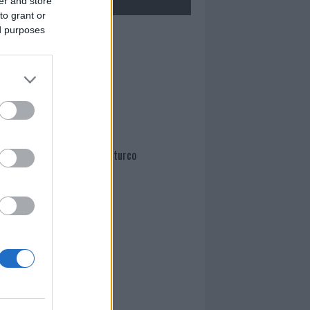
er and store
to grant or
ed purposes
Mario Malu
Paolo Pinna
Martina Agostina Diturco
I nostri cari
I nostri cari