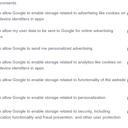
consents
o allow Google to enable storage related to advertising like cookies on
evice identifiers in apps.
lazioni, i tuoi video e le tue foto
o allow my user data to be sent to Google for online advertising
ro +39 345 356 7512
s.
to allow Google to send me personalized advertising.
o allow Google to enable storage related to analytics like cookies on
ime news da
Google News
evice identifiers in apps.
o allow Google to enable storage related to functionality of the website
o allow Google to enable storage related to personalization.
o allow Google to enable storage related to security, including
cation functionality and fraud prevention, and other user protection.
dente
Prossimo articolo