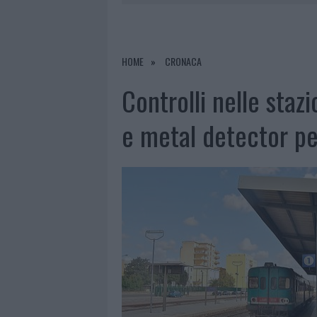
7 AGOSTO 2026
|
CALANGIANUS, DOPO LE POLEMIC
7 AGOSTO 2026
|
OLBIA, DIVIETO DI SOSTA CONT
7 AGOSTO 2026
|
PAUSA CAFFÈ IMPECCABILE: COME 
HOME
CRONACA
7 AGOSTO 2026
|
LE PREVISIONI METEO PER IL WEE
Controlli nelle staz
e metal detector per