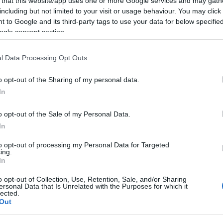
 that this website/app uses one or more Google services and may gath
including but not limited to your visit or usage behaviour. You may click 
 to Google and its third-party tags to use your data for below specifi
ogle consent section.
azionali?
l Data Processing Opt Outs
 mese
cliccando
qui
o opt-out of the Sharing of my personal data.
In
o opt-out of the Sale of my Personal Data.
In
do nella sezione
Login
dal menù del sito o
to opt-out of processing my Personal Data for Targeted
ing.
In
o opt-out of Collection, Use, Retention, Sale, and/or Sharing
ri
ersonal Data that Is Unrelated with the Purposes for which it
lected.
Out
eale?
gram di GalluraOggi.it