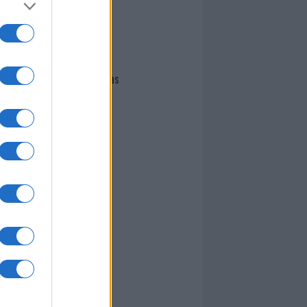
I nostri cari
Giovannimaria Cabras