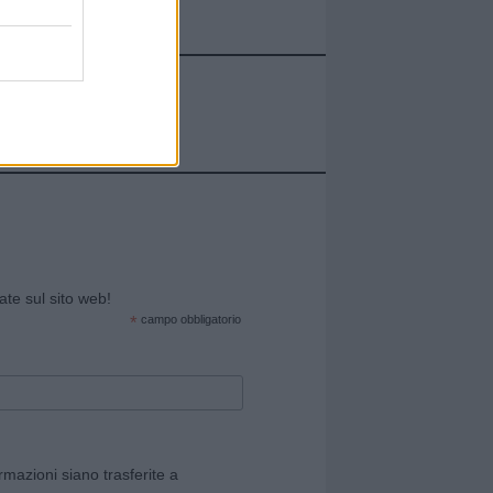
cate sul sito web!
*
campo obbligatorio
rmazioni siano trasferite a