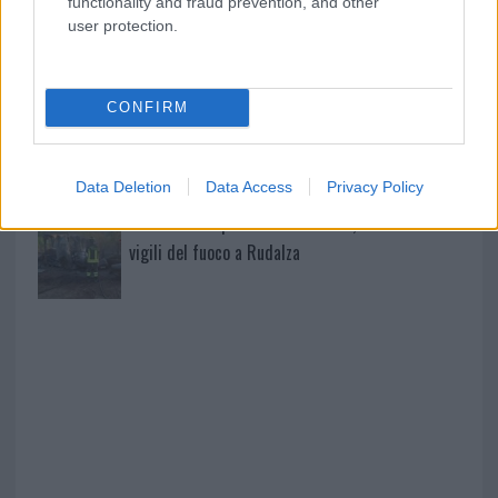
functionality and fraud prevention, and other
user protection.
Giorgia Meloni a La Maddalena, la vicesindaco:
“Orgoglio e discrezione per visita privata̶…
CONFIRM
Incendio nella notte a Olbia, a fuoco due furgoni
Data Deletion
Data Access
Privacy Policy
A fuoco un deposito con bombole, intervento dei
vigili del fuoco a Rudalza