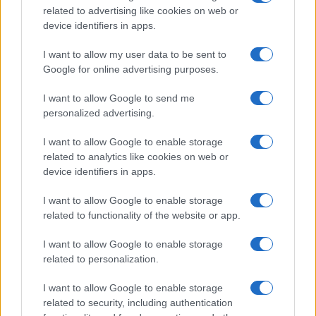
b
te
re
s
re
related to advertising like cookies on web or
o
r
st
A
device identifiers in apps.
o
p
NOTIZIE RECENTI
I want to allow my user data to be sent to
k
p
Google for online advertising purposes.
Sangue, musica e solidarietà con Avis Olbia al
I want to allow Google to send me
personalized advertising.
Delta Center
I want to allow Google to enable storage
Meteo Olbia 9 agosto, temperature in calo
related to analytics like cookies on web or
device identifiers in apps.
I want to allow Google to enable storage
related to functionality of the website or app.
Salmo finisce in ospedale a Catania, ma il tour
va avanti: “Sicilia, ci sono”
I want to allow Google to enable storage
related to personalization.
Jovanotti, Gabry Ponte e Alfa: Olbia ombelico del
I want to allow Google to enable storage
mondo per una notte
related to security, including authentication