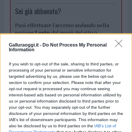
Sei già abbonato?
Puoi effettuare l'accesso andando nella
sezione
Login
dal menù del sito o
cliccando
qui
Galluraoggi.it -
Do Not Process My Personal
Information
TEMI:
Coronavirus Gallura
If you wish to opt-out of the sale, sharing to third parties, or
Coronavirus Sardegna
processing of your personal or sensitive information for
targeted advertising by us, please use the below opt-out
section to confirm your selection. Please note that after your
Notizie in tempo reale?
opt-out request is processed you may continue seeing
Entra nel canale telegram di
interest-based ads based on personal information utilized by
GalluraOggi.it
us or personal information disclosed to third parties prior to
your opt-out. You may separately opt-out of the further
disclosure of your personal information by third parties on the
IAB’s list of downstream participants. This information may
also be disclosed by us to third parties on the
IAB’s List of
Inviaci le tue segnalazioni,
Downstream Participants
that may further disclose it to other