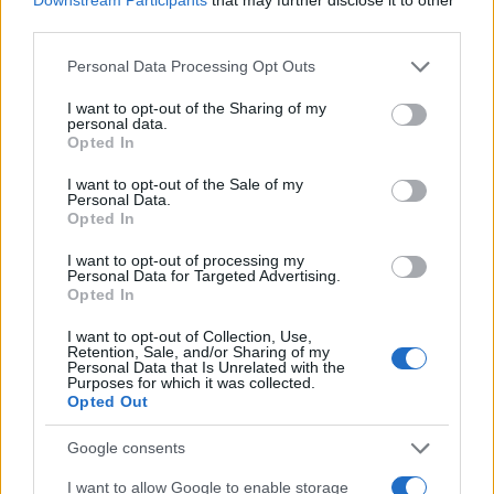
i tuoi video e le tue foto
third parties.
Su WhatsApp al numero +39
Please note that this website/app uses one or more Google
345 356 7512
Personal Data Processing Opt Outs
services and may gather and store information including but
not limited to your visit or usage behaviour. You may click to
I want to opt-out of the Sharing of my
personal data.
grant or deny consent to Google and its third-party tags to
Opted In
use your data for below specified purposes in below Google
consent section.
I want to opt-out of the Sale of my
Ricevi le nostre ultime news
Personal Data.
Opted In
da
Google News
I want to opt-out of processing my
Personal Data for Targeted Advertising.
Opted In
Condividi l'articolo
I want to opt-out of Collection, Use,
Retention, Sale, and/or Sharing of my
Personal Data that Is Unrelated with the
F
T
Pi
W
S
Purposes for which it was collected.
Opted Out
a
w
n
h
h
ce
it
te
at
a
Google consents
Articolo precedente
I want to allow Google to enable storage
Prossimo articolo