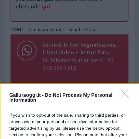
cliccando
qui
TEMI:
Chiusura Scuole
Scuole Italia
Inviaci le tue segnalazioni,
i tuoi video e le tue foto
Su WhatsApp al numero +39
345 356 7512
Galluraoggi.it -
Do Not Process My Personal
Notizie in tempo reale?
Information
Entra nel canale telegram di
GalluraOggi.it
If you wish to opt-out of the sale, sharing to third parties, or
processing of your personal or sensitive information for
targeted advertising by us, please use the below opt-out
section to confirm your selection. Please note that after your