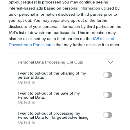
opt-out request is processed you may continue seeing
interest-based ads based on personal information utilized by
Ricevi le nostre ultime news
us or personal information disclosed to third parties prior to
your opt-out. You may separately opt-out of the further
da
Google News
disclosure of your personal information by third parties on the
IAB’s list of downstream participants. This information may
also be disclosed by us to third parties on the
IAB’s List of
Downstream Participants
that may further disclose it to other
Condividi l'articolo
third parties.
F
T
Pi
W
S
Please note that this website/app uses one or more Google
Personal Data Processing Opt Outs
services and may gather and store information including but
a
w
n
h
h
not limited to your visit or usage behaviour. You may click to
I want to opt-out of the Sharing of my
ce
it
te
at
a
personal data.
grant or deny consent to Google and its third-party tags to
Articolo precedente
Opted In
use your data for below specified purposes in below Google
b
te
re
s
re
Prossimo articolo
consent section.
I want to opt-out of the Sale of my
o
r
st
A
Personal Data.
Opted In
o
p
NOTIZIE RECENTI
I want to opt-out of processing my
k
p
Personal Data for Targeted Advertising.
Opted In
Le previsioni meteo per il weekend a Olbia e in