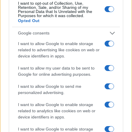
I want to opt-out of Collection, Use,
Gallura
Retention, Sale, and/or Sharing of my
Personal Data that Is Unrelated with the
Purposes for which it was collected.
Opted Out
Michelle Hunziker in Gallura, bella anche dal
vivo: un amico vip svela come fa
Google consents
I want to allow Google to enable storage
Calangianus, dopo le polemiche il centro
related to advertising like cookies on web or
device identifiers in apps.
accoglienza minori chiude
I want to allow my user data to be sent to
Olbia, divieto di sosta contro spaccio e degrado:
Google for online advertising purposes.
esplode la protesta
I want to allow Google to send me
personalized advertising.
Pausa caffè impeccabile: come scegliere la
I want to allow Google to enable storage
soluzione ideale per la casa e l’ufficio
related to analytics like cookies on web or
device identifiers in apps.
Monte Pino, la fine di un lungo dolore: storia e
I want to allow Google to enable storage