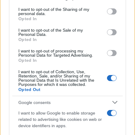
services and may gather and store information including but
not limited to your visit or usage behaviour. You may click to
I want to opt-out of the Sharing of my
Ricevi le nostre ultime news
personal data.
grant or deny consent to Google and its third-party tags to
Opted In
use your data for below specified purposes in below Google
da
Google News
consent section.
I want to opt-out of the Sale of my
Personal Data.
Opted In
I want to opt-out of processing my
Condividi l'articolo
Personal Data for Targeted Advertising.
Opted In
F
T
Pi
W
S
a
w
n
h
h
I want to opt-out of Collection, Use,
Retention, Sale, and/or Sharing of my
Personal Data that Is Unrelated with the
ce
it
te
at
a
Purposes for which it was collected.
Articolo precedente
Opted Out
b
te
re
s
re
Prossimo articolo
o
r
st
A
Google consents
o
p
I want to allow Google to enable storage
NOTIZIE RECENTI
related to advertising like cookies on web or
k
p
device identifiers in apps.