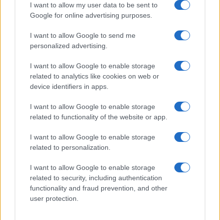
Controlli rafforzati in Costa Smeralda, 20
I want to allow my user data to be sent to
arresti e 135 denunce
Google for online advertising purposes.
I want to allow Google to send me
Tre milioni di euro dalla Provincia Gallura per
personalized advertising.
nuove aule nelle scuole di Olbia
I want to allow Google to enable storage
related to analytics like cookies on web or
Incidente sulla provinciale 125, paura tra Olbia e
device identifiers in apps.
Arzachena
I want to allow Google to enable storage
related to functionality of the website or app.
Incidente sulla strada provinciale ad Arzachena,
I want to allow Google to enable storage
un ferito
related to personalization.
I want to allow Google to enable storage
Sangue, musica e solidarietà con Avis Olbia al
related to security, including authentication
Delta Center
functionality and fraud prevention, and other
user protection.
Meteo Olbia 9 agosto, temperature in calo