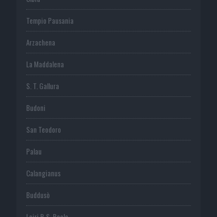
Tempio Pausania
Arzachena
La Maddalena
S. T. Gallura
Budoni
San Teodoro
Palau
Calangianus
Buddusò
Loiri P. S. Paolo