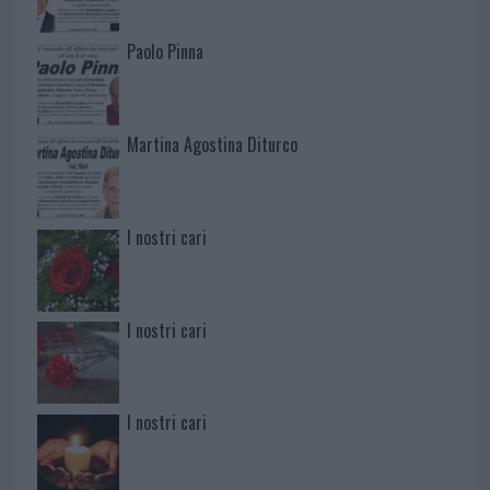
Paolo Pinna
Martina Agostina Diturco
I nostri cari
I nostri cari
I nostri cari