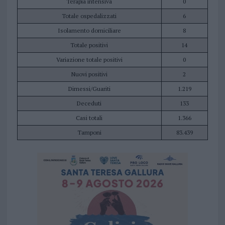
Terapia intensiva
0
Totale ospedalizzati
6
Isolamento domiciliare
8
Totale positivi
14
Variazione totale positivi
0
Nuovi positivi
2
Dimessi/Guariti
1.219
Deceduti
133
Casi totali
1.366
Tamponi
83.439