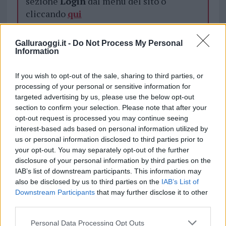
sezione
Login
dal menù del sito o
cliccando
qui
Galluraoggi.it -
Do Not Process My Personal
TEMI:
Coronavirus Sardegna
Coronavirus Sassari
Information
Notizie in tempo reale?
If you wish to opt-out of the sale, sharing to third parties, or
processing of your personal or sensitive information for
Entra nel canale telegram di
targeted advertising by us, please use the below opt-out
GalluraOggi.it
section to confirm your selection. Please note that after your
opt-out request is processed you may continue seeing
interest-based ads based on personal information utilized by
us or personal information disclosed to third parties prior to
Inviaci le tue segnalazioni,
your opt-out. You may separately opt-out of the further
disclosure of your personal information by third parties on the
i tuoi video e le tue foto
IAB’s list of downstream participants. This information may
Su WhatsApp al numero +39
also be disclosed by us to third parties on the
IAB’s List of
345 356 7512
Downstream Participants
that may further disclose it to other
third parties.
Please note that this website/app uses one or more Google
Personal Data Processing Opt Outs