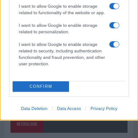
I want to allow Google to enable storage
Cannigione celebra la cultura gallurese con il
related to functionality of the website or app.
“Poker letterario”
I want to allow Google to enable storage
related to personalization.
È scontro tra Misericordia e Comune di Santa
Teresa Gallura
I want to allow Google to enable storage
related to security, including authentication
functionality and fraud prevention, and other
user protection.
CONFIRM
Data Deletion
Data Access
Privacy Policy
NECROLOGIE