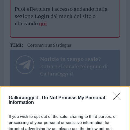
Puoi effettuare l'accesso andando nella
sezione
Login
dal menù del sito o
cliccando
qui
TEMI:
Coronavirus Sardegna
Notizie in tempo reale?
Entra nel canale telegram di
GalluraOggi.it
Galluraoggi.it -
Do Not Process My Personal
Inviaci le tue segnalazioni,
Information
i tuoi video e le tue foto
Su WhatsApp al numero +39
If you wish to opt-out of the sale, sharing to third parties, or
processing of your personal or sensitive information for
345 356 7512
targeted advertising by us, please use the below opt-out