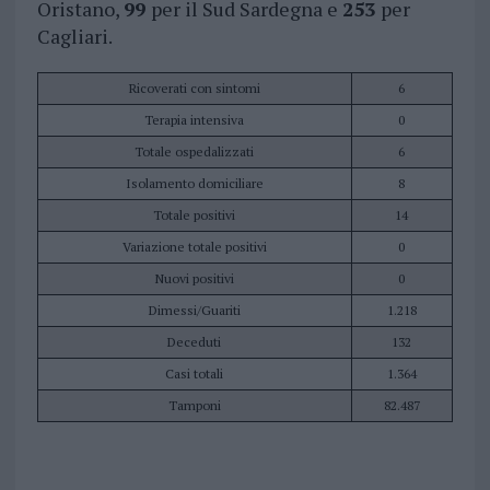
Oristano,
99
per il Sud Sardegna e
253
per
Cagliari.
Ricoverati con sintomi
6
Terapia intensiva
0
Totale ospedalizzati
6
Isolamento domiciliare
8
Totale positivi
14
Variazione totale positivi
0
Nuovi positivi
0
Dimessi/Guariti
1.218
Deceduti
132
Casi totali
1.364
Tamponi
82.487