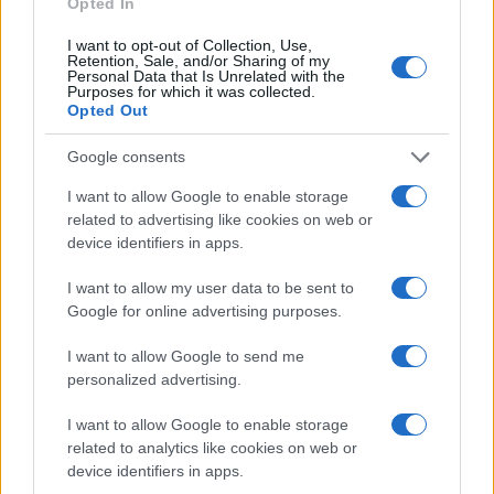
Opted In
k
p
I want to opt-out of Collection, Use,
Retention, Sale, and/or Sharing of my
Incidente a Baia Sardinia, scontro tra auto e
Personal Data that Is Unrelated with the
moto: un ferito
Purposes for which it was collected.
Opted Out
Olbia, le previsioni meteo per lunedì 10 agosto
Google consents
2026
I want to allow Google to enable storage
related to advertising like cookies on web or
device identifiers in apps.
Le ultime offerte di lavoro a Olbia e in Gallura
I want to allow my user data to be sent to
Google for online advertising purposes.
Cumuli di rifiuti a Santa Teresa Gallura, la
I want to allow Google to send me
segnalazione dei residenti
personalized advertising.
I want to allow Google to enable storage
Incendi in Gallura, devastati un chiosco e due
related to analytics like cookies on web or
furgoni: le indagini
device identifiers in apps.