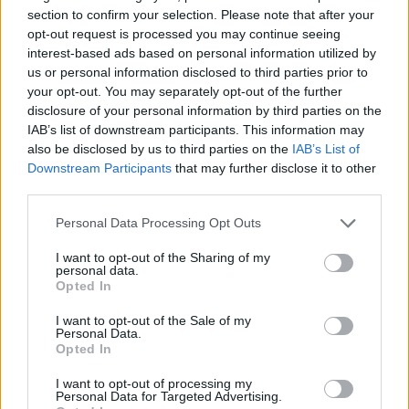
section to confirm your selection. Please note that after your
opt-out request is processed you may continue seeing
interest-based ads based on personal information utilized by
us or personal information disclosed to third parties prior to
Ricevi le nostre ultime news
your opt-out. You may separately opt-out of the further
disclosure of your personal information by third parties on the
IAB’s list of downstream participants. This information may
da
Google News
also be disclosed by us to third parties on the
IAB’s List of
Downstream Participants
that may further disclose it to other
third parties.
Condividi l'articolo
Please note that this website/app uses one or more Google
Personal Data Processing Opt Outs
F
T
Pi
W
S
services and may gather and store information including but
not limited to your visit or usage behaviour. You may click to
I want to opt-out of the Sharing of my
a
w
n
h
h
personal data.
grant or deny consent to Google and its third-party tags to
Opted In
ce
it
te
at
a
use your data for below specified purposes in below Google
Articolo precedente
consent section.
I want to opt-out of the Sale of my
b
te
re
s
re
Prossimo articolo
Personal Data.
Opted In
o
r
st
A
o
p
I want to opt-out of processing my
Personal Data for Targeted Advertising.
NOTIZIE RECENTI