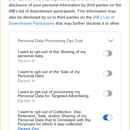
disclosure of your personal information by third parties on the
Entra nel canale telegram di
IAB’s list of downstream participants. This information may
GalluraOggi.it
also be disclosed by us to third parties on the
IAB’s List of
Downstream Participants
that may further disclose it to other
third parties.
Please note that this website/app uses one or more Google
Personal Data Processing Opt Outs
Inviaci le tue segnalazioni,
services and may gather and store information including but
i tuoi video e le tue foto
not limited to your visit or usage behaviour. You may click to
I want to opt-out of the Sharing of my
personal data.
Su WhatsApp al numero +39
grant or deny consent to Google and its third-party tags to
Opted In
345 356 7512
use your data for below specified purposes in below Google
consent section.
I want to opt-out of the Sale of my
Personal Data.
Opted In
I want to opt-out of processing my
Personal Data for Targeted Advertising.
Ricevi le nostre ultime news
Opted In
I want to opt-out of Collection, Use,
da
Google News
Retention, Sale, and/or Sharing of my
Personal Data that Is Unrelated with the
Purposes for which it was collected.
Opted Out