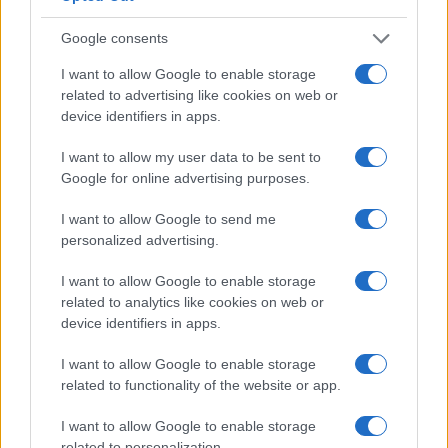
Condividi l'articolo
Google consents
F
T
Pi
W
S
I want to allow Google to enable storage
a
w
n
h
h
related to advertising like cookies on web or
ce
it
te
at
a
device identifiers in apps.
Articolo precedente
b
te
re
s
re
Prossimo articolo
I want to allow my user data to be sent to
Google for online advertising purposes.
o
r
st
A
o
p
I want to allow Google to send me
NOTIZIE RECENTI
personalized advertising.
k
p
I want to allow Google to enable storage
Incidente sulla strada provinciale ad Arzachena,
related to analytics like cookies on web or
un ferito
device identifiers in apps.
I want to allow Google to enable storage
Sangue, musica e solidarietà con Avis Olbia al
related to functionality of the website or app.
Delta Center
I want to allow Google to enable storage
related to personalization.