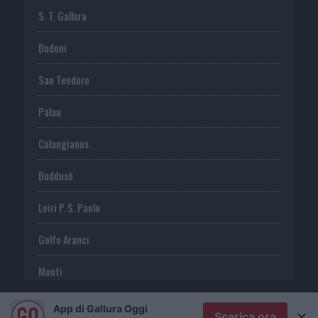
S. T. Gallura
Budoni
San Teodoro
Palau
Calangianus
Buddusò
Loiri P. S. Paolo
Golfo Aranci
Monti
Telti
App di Gallura Oggi
×
Scarica ora