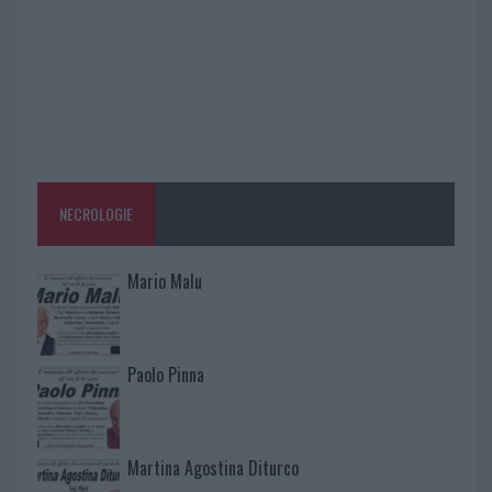
NECROLOGIE
Mario Malu
Paolo Pinna
Martina Agostina Diturco