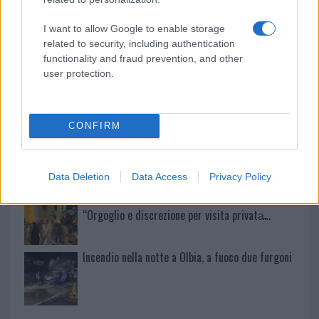
Meteo Olbia 9 agosto, temperature in calo
I want to allow Google to enable storage
related to security, including authentication
functionality and fraud prevention, and other
user protection.
Salmo finisce in ospedale a Catania, ma il tour
va avanti: “Sicilia, ci sono”
CONFIRM
Jovanotti, Gabry Ponte e Alfa: Olbia ombelico del
mondo per una notte
Data Deletion
Data Access
Privacy Policy
Giorgia Meloni a La Maddalena, la vicesindaco:
“Orgoglio e discrezione per visita privata̶…
Incendio nella notte a Olbia, a fuoco due furgoni