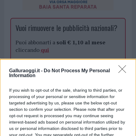
Vuoi rimuovere le pubblicità nazionali?
Puoi abbonarti a
soli € 1,10 al mese
cliccando
qui
Sei già abbonato?
Galluraoggi.it -
Do Not Process My Personal
Information
Puoi effettuare l'accesso andando nella
sezione
Login
dal menù del sito o
If you wish to opt-out of the sale, sharing to third parties, or
cliccando
qui
processing of your personal or sensitive information for
targeted advertising by us, please use the below opt-out
section to confirm your selection. Please note that after your
opt-out request is processed you may continue seeing
TEMI:
Bracconaggio Sardegna
interest-based ads based on personal information utilized by
us or personal information disclosed to third parties prior to
Notizie in tempo reale?
your opt-out. You may separately opt-out of the further