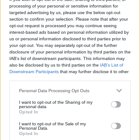
processing of your personal or sensitive information for
Calangianus, allarme sul centro accoglienza
targeted advertising by us, please use the below opt-out
section to confirm your selection. Please note that after your
minori, Albieri: “Episodi gravissimi”
opt-out request is processed you may continue seeing
interest-based ads based on personal information utilized by
Gallura, finti clienti svuotano le suite: furto da
us or personal information disclosed to third parties prior to
your opt-out. You may separately opt-out of the further
50mila nel resort
disclosure of your personal information by third parties on the
IAB’s list of downstream participants. This information may
Meteo Olbia 7 agosto, sole e caldo tornano
also be disclosed by us to third parties on the
IAB’s List of
Downstream Participants
that may further disclose it to other
protagonisti
third parties.
Please note that this website/app uses one or more Google
Personal Data Processing Opt Outs
services and may gather and store information including but
not limited to your visit or usage behaviour. You may click to
I want to opt-out of the Sharing of my
personal data.
grant or deny consent to Google and its third-party tags to
Opted In
use your data for below specified purposes in below Google
consent section.
I want to opt-out of the Sale of my
Personal Data.
Opted In