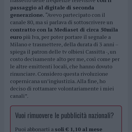
riassetto delle frequenze televisive
con il
passaggio al digitale di seconda
generazione.
“Avevo partecipato con il
canale 80, ma si parlava di sottoscrivere un
contratto con la Mediaset di circa 50mila
euro
più Iva, per poter portare il segnale a
Milano e trasmettere, della durata di 3 anni –
spiega il patron delle tv olbiesi Cassitta -, un
costo decisamente alto per me, così come per
le altre emittenti locali, che hanno dovuto
rinunciare. Considero questa rivoluzione
copernicana un’ingiustizia. Alla fine, ho
deciso di rottamare volontariamente i miei
canali”.
Vuoi rimuovere le pubblicità nazionali?
Puoi abbonarti a
soli € 1,10 al mese