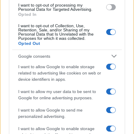
I want to opt-out of processing my
Personal Data for Targeted Advertising.
NECROLOGIE
Opted In
I want to opt-out of Collection, Use,
Retention, Sale, and/or Sharing of my
Mario Malu
Personal Data that Is Unrelated with the
Purposes for which it was collected.
Opted Out
Paolo Pinna
Google consents
I want to allow Google to enable storage
related to advertising like cookies on web or
device identifiers in apps.
Martina Agostina Diturco
I want to allow my user data to be sent to
Google for online advertising purposes.
I nostri cari
I want to allow Google to send me
personalized advertising.
I want to allow Google to enable storage
I nostri cari