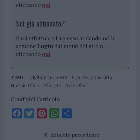
cliccando
qui
Sei già abbonato?
Puoi effettuare l'accesso andando nella
sezione
Login
dal menù del sito o
cliccando
qui
TEMI:
Digitale Terrestre
Francesco Cassitta
Notizie Olbia
Olbia Tv
Tele Olbia
Condividi l'articolo
F
T
Pi
W
S
a
w
n
h
h
ce
it
te
at
a
Articolo precedente