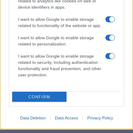
related to analytics like cookies on web or
device identifiers in apps.
I want to allow Google to enable storage
I nostri cari
related to functionality of the website or app.
I want to allow Google to enable storage
related to personalization.
Giovannimaria Cabras
I want to allow Google to enable storage
related to security, including authentication
functionality and fraud prevention, and other
user protection.
CONFIRM
Invia un Comunicato Stampa
|
Pubblicità
|
Segnala
Data Deletion
Data Access
Privacy Policy