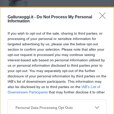
Calangianus, allarme sul centro accoglienza
minori, Albieri: “Episodi gravissimi”
Galluraoggi.it -
Do Not Process My Personal
Information
If you wish to opt-out of the sale, sharing to third parties, or
processing of your personal or sensitive information for
targeted advertising by us, please use the below opt-out
section to confirm your selection. Please note that after your
opt-out request is processed you may continue seeing
interest-based ads based on personal information utilized by
us or personal information disclosed to third parties prior to
your opt-out. You may separately opt-out of the further
disclosure of your personal information by third parties on the
IAB’s list of downstream participants. This information may
NECROLOGIE
also be disclosed by us to third parties on the
IAB’s List of
Downstream Participants
that may further disclose it to other
Mario Malu
third parties.
Please note that this website/app uses one or more Google
Personal Data Processing Opt Outs
services and may gather and store information including but