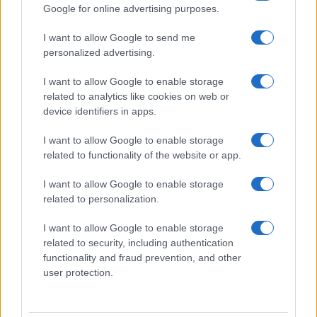
Google for online advertising purposes.
I want to allow Google to send me
personalized advertising.
I want to allow Google to enable storage
related to analytics like cookies on web or
device identifiers in apps.
Invia un Comunicato Stampa
|
Pubblicità
|
Segnala
I want to allow Google to enable storage
related to functionality of the website or app.
I want to allow Google to enable storage
related to personalization.
Vuoi rimanere sempre aggiornato?
I want to allow Google to enable storage
related to security, including authentication
Iscriviti alla newsletter di Gallura Oggi e ricevi le nostre
email periodiche contenenti le ultime notizie pubblicate
functionality and fraud prevention, and other
sul sito web!
user protection.
*
campo obbligatorio
*
Indirizzo email