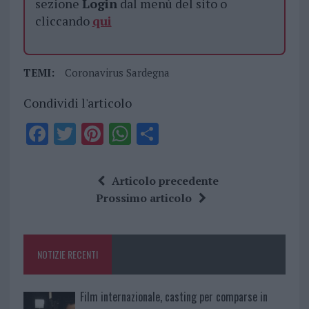
sezione
Login
dal menù del sito o
cliccando
qui
TEMI:
Coronavirus Sardegna
Condividi l'articolo
F
T
Pi
W
S
a
w
n
h
h
ce
it
te
at
a
Articolo precedente
b
te
re
s
re
Prossimo articolo
o
r
st
A
o
p
NOTIZIE RECENTI
k
p
Film internazionale, casting per comparse in