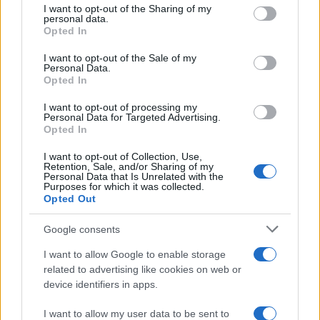
not limited to your visit or usage behaviour. You may click to
I want to opt-out of the Sharing of my
Paolo Pinna
personal data.
grant or deny consent to Google and its third-party tags to
Opted In
use your data for below specified purposes in below Google
consent section.
I want to opt-out of the Sale of my
Personal Data.
Martina Agostina Diturco
Opted In
I want to opt-out of processing my
Personal Data for Targeted Advertising.
Opted In
I nostri cari
I want to opt-out of Collection, Use,
Retention, Sale, and/or Sharing of my
Personal Data that Is Unrelated with the
Purposes for which it was collected.
I nostri cari
Opted Out
Google consents
I want to allow Google to enable storage
I nostri cari
related to advertising like cookies on web or
device identifiers in apps.
I want to allow my user data to be sent to
Giovannimaria Cabras