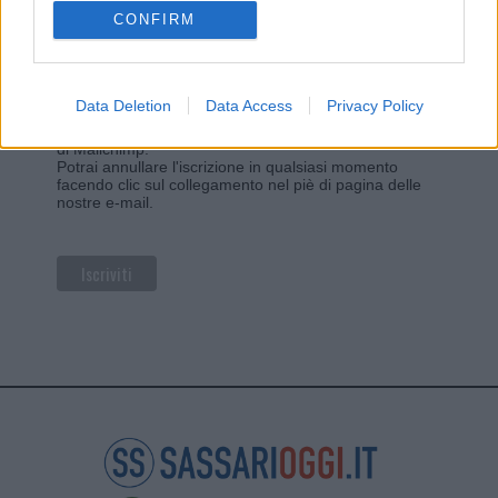
CONFIRM
Privacy
Utilizziamo Mailchimp come piattaforma di
marketing. Iscrivendoti alla newsletter accetti che le
Data Deletion
Data Access
Privacy Policy
tue informazioni siano trasferite a Mailchimp per
l'elaborazione.
Leggi qui l'informativa sulla privacy
di Mailchimp
.
Potrai annullare l'iscrizione in qualsiasi momento
facendo clic sul collegamento nel piè di pagina delle
nostre e-mail.