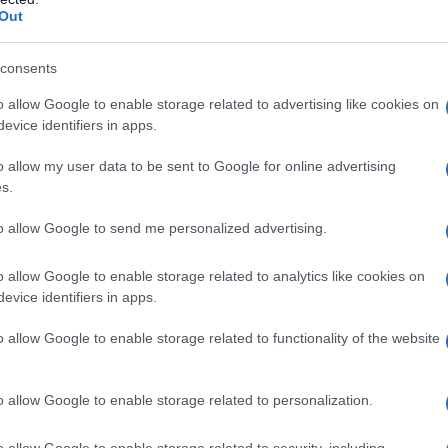
Out
a
Guardia Di Finanza Olbia
Notizie Olbia
consents
o allow Google to enable storage related to advertising like cookies on
eale?
evice identifiers in apps.
gram di GalluraOggi.it
o allow my user data to be sent to Google for online advertising
s.
to allow Google to send me personalized advertising.
lazioni, i tuoi video e le tue foto
ro +39 345 356 7512
o allow Google to enable storage related to analytics like cookies on
evice identifiers in apps.
o allow Google to enable storage related to functionality of the website
ime news da
Google News
o allow Google to enable storage related to personalization.
o allow Google to enable storage related to security, including