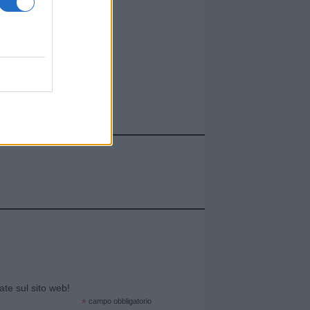
cate sul sito web!
*
campo obbligatorio