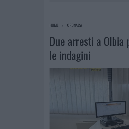
7 AGOSTO 2026
|
CALANGIANUS, DOPO LE POLEMIC
7 AGOSTO 2026
|
OLBIA, DIVIETO DI SOSTA CONT
7 AGOSTO 2026
|
PAUSA CAFFÈ IMPECCABILE: COME 
HOME
CRONACA
7 AGOSTO 2026
|
LE PREVISIONI METEO PER IL WEE
Due arresti a Olbia
le indagini