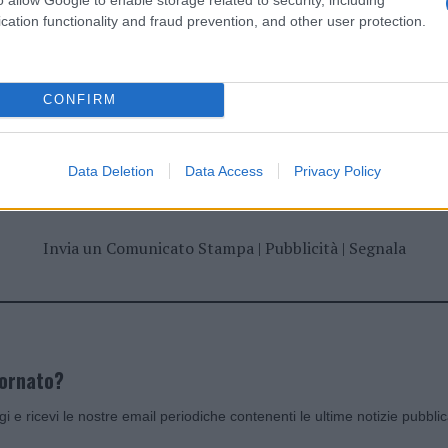
cation functionality and fraud prevention, and other user protection.
CONFIRM
dente
Prossimo articolo
Data Deletion
Data Access
Privacy Policy
Invia un Comunicato Stampa
|
Pubblicità
|
Segnala
iornato?
ggi e ricevi le nostre email periodiche contenenti le ultime notizie pubbli