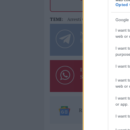
Opted 
TEMI:
Arresti Olbia
Bancarotta Olbi
Google 
I want t
Notizie in tempo r
web or d
Entra nel canale tele
I want t
purpose
I want 
Inviaci le tue segna
Su WhatsApp al nume
I want t
web or d
I want t
or app.
Ricevi le nostre ult
I want t
I want t