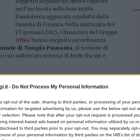
soggetto segnano un nuovo capitolo
nell’inchiesta sulla bancarotta
fraudolenta aggravata condotta dalla
Guardia di Finanza. Nella mattinata del
23 gennaio 2025, i finanzieri del Gruppo
Olbia
hanno eseguito un’ordinanza
ibunale di Tempio Pausania
, al termine di
ce un sofisticato schema di frode fiscale e
o del gruppo specializzato “
Economia
” della
dinata dal Procuratore della Repubblica, ha
i.it -
Do Not Process My Personal Information
 attività di una società fallita, definita “Bad
nuove entità, le cosiddette “New Company”.
to opt-out of the sale, sharing to third parties, or processing of your per
gli
stessi imprenditori
, continuavano
formation for targeted advertising by us, please use the below opt-out s
r selection. Please note that after your opt-out request is processed y
ntenendo la rete di dipendenti, fornitori e
eing interest-based ads based on personal information utilized by us or
ti fiscali e patrimoniali accumulati.
disclosed to third parties prior to your opt-out. You may separately opt-
losure of your personal information by third parties on the IAB’s list of
NEC
iconducibili a due imprenditori locali attivi