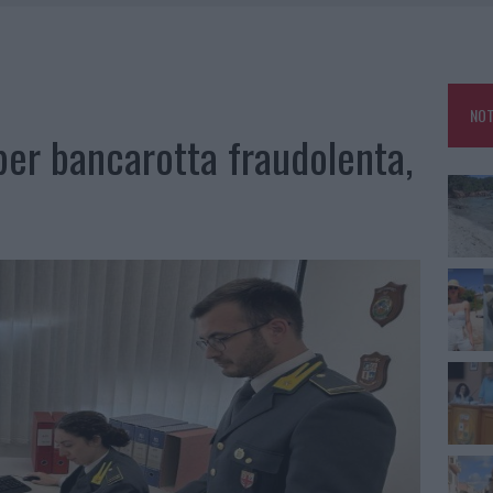
HE IL CENTRO ACCOGLIENZA MINORI CHIUDE
RO SPACCIO E DEGRADO: ESPLODE LA PROTESTA
SCEGLIERE LA SOLUZIONE IDEALE PER LA CASA E L’UFFICIO
NOT
KEND A OLBIA E IN GALLURA
 per bancarotta fraudolenta,