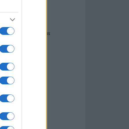
I nostri cari
Giovannimaria Cabras