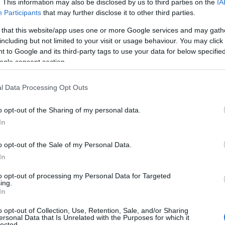
. This information may also be disclosed by us to third parties on the
IA
ese. Secondo quanto emerso, la “Bad Company”
Participants
that may further disclose it to other third parties.
estanome, sul quale gravava la responsabilità
 that this website/app uses one or more Google services and may gath
nditori, sottoposti ora agli arresti
including but not limited to your visit or usage behaviour. You may click 
o l’attività. Il terzo individuo, identificato come
 to Google and its third-party tags to use your data for below specifi
divieto di ricoprire cariche direttive in persone
ogle consent section.
l Data Processing Opt Outs
o opt-out of the Sharing of my personal data.
In
azionali?
o opt-out of the Sale of my Personal Data.
 mese
cliccando
qui
In
to opt-out of processing my Personal Data for Targeted
ing.
In
do nella sezione
Login
dal menù del sito o
o opt-out of Collection, Use, Retention, Sale, and/or Sharing
ersonal Data that Is Unrelated with the Purposes for which it
lected.