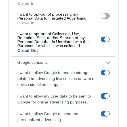
Opted In
I want to opt-out of processing my
Personal Data for Targeted Advertising.
Opted In
NECROLOGIE
I want to opt-out of Collection, Use,
Retention, Sale, and/or Sharing of my
Personal Data that Is Unrelated with the
Purposes for which it was collected.
Mario Malu
Opted Out
Google consents
Paolo Pinna
I want to allow Google to enable storage
related to advertising like cookies on web or
device identifiers in apps.
Martina Agostina Diturco
I want to allow my user data to be sent to
Google for online advertising purposes.
I want to allow Google to send me
personalized advertising.
I nostri cari