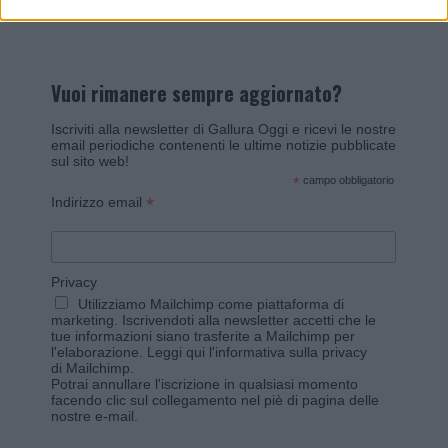
Vuoi rimanere sempre aggiornato?
Iscriviti alla newsletter di Gallura Oggi e ricevi le nostre
email periodiche contenenti le ultime notizie pubblicate
sul sito web!
*
campo obbligatorio
*
Indirizzo email
Privacy
Utilizziamo Mailchimp come piattaforma di
marketing. Iscrivendoti alla newsletter accetti che le
tue informazioni siano trasferite a Mailchimp per
l'elaborazione.
Leggi qui l'informativa sulla privacy
di Mailchimp
.
Potrai annullare l'iscrizione in qualsiasi momento
facendo clic sul collegamento nel piè di pagina delle
nostre e-mail.