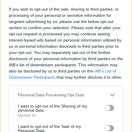
Nuovi stalli residenti a Palau, il Comune
If you wish to opt-out of the sale, sharing to third parties, or
completa l’iter
processing of your personal or sensitive information for
targeted advertising by us, please use the below opt-out
section to confirm your selection. Please note that after your
Film internazionale, casting per comparse in
opt-out request is processed you may continue seeing
Costa Smeralda
interest-based ads based on personal information utilized by
us or personal information disclosed to third parties prior to
your opt-out. You may separately opt-out of the further
Porto Rotondo ospita la grande sfida della vela
disclosure of your personal information by third parties on the
nell’estate 2026
IAB’s list of downstream participants. This information may
also be disclosed by us to third parties on the
IAB’s List of
Downstream Participants
that may further disclose it to other
Controlli all’aeroporto di Olbia, sequestrati
third parties.
caviale e sabbia rubata
Please note that this website/app uses one or more Google
Personal Data Processing Opt Outs
services and may gather and store information including but
not limited to your visit or usage behaviour. You may click to
I want to opt-out of the Sharing of my
personal data.
grant or deny consent to Google and its third-party tags to
Opted In
use your data for below specified purposes in below Google
consent section.
I want to opt-out of the Sale of my
Personal Data.