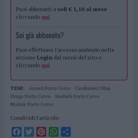
Puoi abbonarti a
soli € 1,10 al mese
cliccando
qui
Sei già abbonato?
Puoi effettuare l'accesso andando nella
sezione
Login
dal menù del sito o
cliccando
qui
TEMI:
Arresti Porto Cervo
Carabinieri Olbia
Droga Porto Cervo
Hashish Porto Cervo
Notizie Porto Cervo
Condividi l'articolo
F
T
Pi
W
S