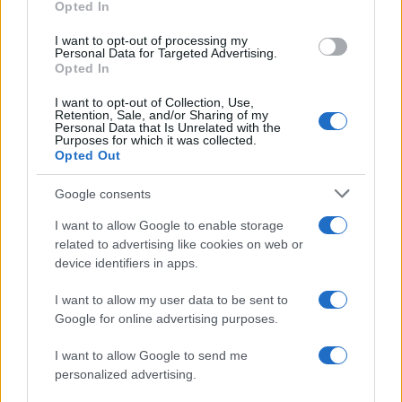
Opted In
Sei già abbonato?
I want to opt-out of processing my
Personal Data for Targeted Advertising.
Opted In
Puoi effettuare l'accesso andando nella
I want to opt-out of Collection, Use,
sezione
Login
dal menù del sito o
Retention, Sale, and/or Sharing of my
Personal Data that Is Unrelated with the
cliccando
qui
Purposes for which it was collected.
Opted Out
Google consents
TEMI:
Amministrative 2026 Gallura
Amministrative Gallura
Comunali 2026 Gallura
I want to allow Google to enable storage
related to advertising like cookies on web or
Comunali Gallura
Elezioni 2026 Gallura
device identifiers in apps.
Elezioni Gallura
Gallura Notizie
Notizie Gallura
Notizie Sardegna
I want to allow my user data to be sent to
Google for online advertising purposes.
Condividi l'articolo
I want to allow Google to send me
F
T
Pi
W
S
personalized advertising.