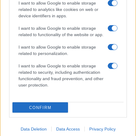
a
w
n
h
h
I want to allow Google to enable storage
ce
it
te
at
a
related to analytics like cookies on web or
Articolo precedente
device identifiers in apps.
b
te
re
s
re
Prossimo articolo
o
r
st
A
I want to allow Google to enable storage
related to functionality of the website or app.
o
p
NOTIZIE RECENTI
k
p
I want to allow Google to enable storage
related to personalization.
Film internazionale, casting per comparse in
I want to allow Google to enable storage
Costa Smeralda
related to security, including authentication
functionality and fraud prevention, and other
user protection.
Porto Rotondo ospita la grande sfida della vela
nell’estate 2026
CONFIRM
Controlli all’aeroporto di Olbia, sequestrati
caviale e sabbia rubata
Data Deletion
Data Access
Privacy Policy