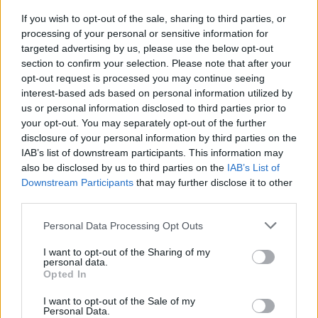
Innoviamo San Teodoro
. L’obiettivo
principale è dare continuità al lavoro svolto,
If you wish to opt-out of the sale, sharing to third parties, or
processing of your personal or sensitive information for
puntando sulla trasparenza e sulla
targeted advertising by us, please use the below opt-out
partecipazione democratica per non
section to confirm your selection. Please note that after your
interrompere la crescita del territorio. Tra i
opt-out request is processed you may continue seeing
traguardi rivendicati spicca l’apertura del
interest-based ads based on personal information utilized by
primo lotto del porto turistico, insieme a
us or personal information disclosed to third parties prior to
your opt-out. You may separately opt-out of the further
numerosi investimenti in ambito sociale,
disclosure of your personal information by third parties on the
culturale e sportivo. La squadra, rimasta unita
IAB’s list of downstream participants. This information may
nonostante un mandato definito faticoso ma
also be disclosed by us to third parties on the
IAB’s List of
emozionante, è ora impegnata nella
Downstream Participants
that may further disclose it to other
definizione del nuovo programma elettorale
third parties.
aperto al confronto con tutti i cittadini.
Please note that this website/app uses one or more Google
Personal Data Processing Opt Outs
services and may gather and store information including but
not limited to your visit or usage behaviour. You may click to
I want to opt-out of the Sharing of my
Vuoi rimuovere le pubblicità nazionali?
personal data.
grant or deny consent to Google and its third-party tags to
Opted In
use your data for below specified purposes in below Google
Puoi abbonarti a
soli € 1,10 al mese
consent section.
I want to opt-out of the Sale of my
cliccando
qui
Personal Data.