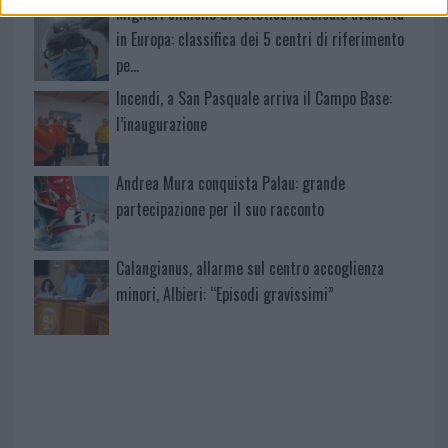
Migliori cliniche di estetica medicale avanzata
in Europa: classifica dei 5 centri di riferimento
pe…
Incendi, a San Pasquale arriva il Campo Base:
l’inaugurazione
Andrea Mura conquista Palau: grande
partecipazione per il suo racconto
Calangianus, allarme sul centro accoglienza
minori, Albieri: “Episodi gravissimi”