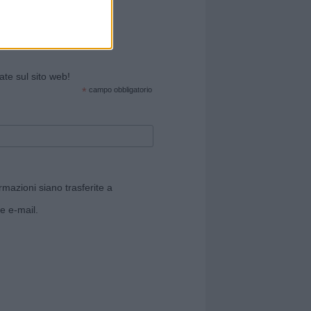
cate sul sito web!
*
campo obbligatorio
rmazioni siano trasferite a
e e-mail.