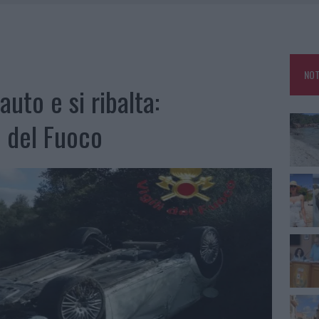
HE IL CENTRO ACCOGLIENZA MINORI CHIUDE
RO SPACCIO E DEGRADO: ESPLODE LA PROTESTA
SCEGLIERE LA SOLUZIONE IDEALE PER LA CASA E L’UFFICIO
NOT
KEND A OLBIA E IN GALLURA
auto e si ribalta:
i del Fuoco