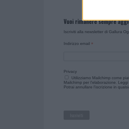
Vuoi rimanere sempre agg
Iscriviti alla newsletter di Gallura O
*
Indirizzo email
Privacy
Utilizziamo Mailchimp come piatt
Mailchimp per l'elaborazione.
Leggi 
Potrai annullare l'iscrizione in qual