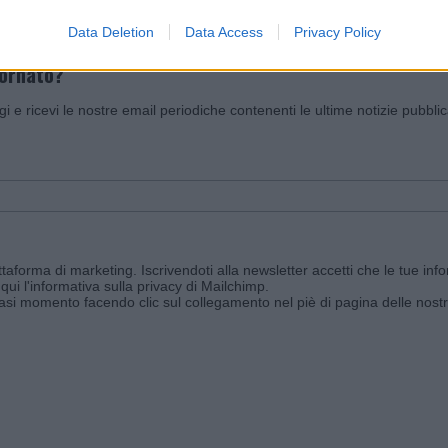
Data Deletion
Data Access
Privacy Policy
iornato?
ggi e ricevi le nostre email periodiche contenenti le ultime notizie pubbli
aforma di marketing. Iscrivendoti alla newsletter accetti che le tue info
qui l'informativa sulla privacy di Mailchimp
.
siasi momento facendo clic sul collegamento nel piè di pagina delle nostr