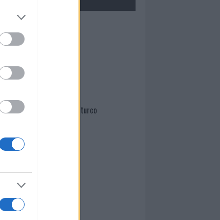
Mario Malu
Paolo Pinna
Martina Agostina Diturco
I nostri cari
I nostri cari