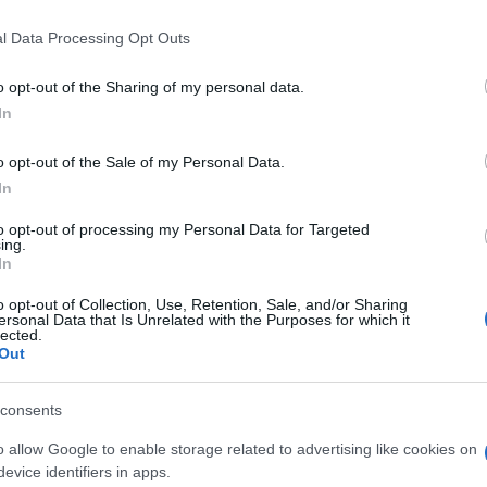
 mese
cliccando
qui
l Data Processing Opt Outs
o opt-out of the Sharing of my personal data.
In
do nella sezione
Login
dal menù del sito o
o opt-out of the Sale of my Personal Data.
In
Fuoco Nuoro
to opt-out of processing my Personal Data for Targeted
ing.
In
eale?
gram di GalluraOggi.it
o opt-out of Collection, Use, Retention, Sale, and/or Sharing
ersonal Data that Is Unrelated with the Purposes for which it
lected.
Out
consents
lazioni, i tuoi video e le tue foto
ro +39 345 356 7512
o allow Google to enable storage related to advertising like cookies on
evice identifiers in apps.