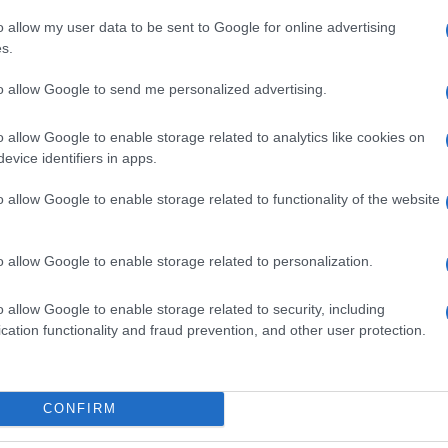
o allow my user data to be sent to Google for online advertising
s.
ime news da
Google News
to allow Google to send me personalized advertising.
o allow Google to enable storage related to analytics like cookies on
evice identifiers in apps.
o allow Google to enable storage related to functionality of the website
dente
Prossimo articolo
o allow Google to enable storage related to personalization.
o allow Google to enable storage related to security, including
cation functionality and fraud prevention, and other user protection.
Invia un Comunicato Stampa
|
Pubblicità
|
Segnala
CONFIRM