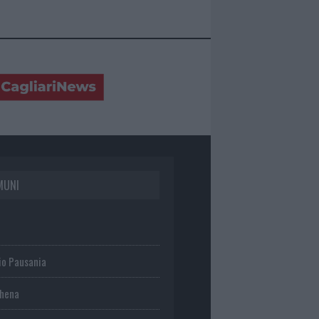
MUNI
io Pausania
chena