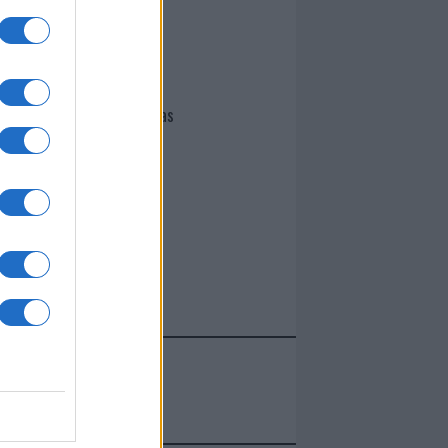
I nostri cari
Giovannimaria Cabras