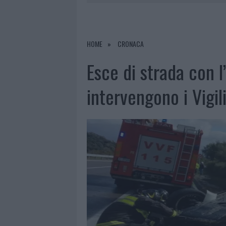
7 AGOSTO 2026
|
CALANGIANUS, DOPO LE POLEMIC
7 AGOSTO 2026
|
OLBIA, DIVIETO DI SOSTA CONT
7 AGOSTO 2026
|
PAUSA CAFFÈ IMPECCABILE: COME 
HOME
CRONACA
7 AGOSTO 2026
|
LE PREVISIONI METEO PER IL WEE
Esce di strada con l’
intervengono i Vigil