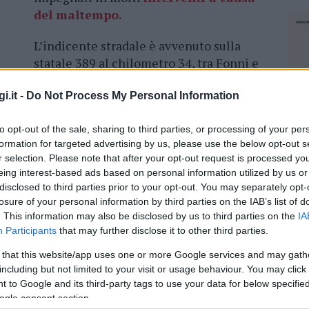
del maltempo.
L’indicente stradale è avvenuto sulla
statale 389 al chilometro 34, tra Fonni e
Talana. Per cause ancora da accertare,
e al maltempo, il conducente ha
perso il
i.it -
Do Not Process My Personal Information
o di strada e ribaltandosi.
to opt-out of the sale, sharing to third parties, or processing of your per
 vigili del fuoco per aiutare le operazioni di
formation for targeted advertising by us, please use the below opt-out s
r selection. Please note that after your opt-out request is processed y
ucente dell’auto ha riportato solo qualche
eing interest-based ads based on personal information utilized by us or
enute anche le forze dell’ordine per eseguire i
disclosed to third parties prior to your opt-out. You may separately opt-
incidente.
losure of your personal information by third parties on the IAB’s list of
. This information may also be disclosed by us to third parties on the
IA
Participants
that may further disclose it to other third parties.
 that this website/app uses one or more Google services and may gath
including but not limited to your visit or usage behaviour. You may click 
azionali?
 to Google and its third-party tags to use your data for below specifi
ogle consent section.
NEC