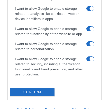
F
T
Pi
W
S
I want to allow Google to enable storage
a
w
n
h
h
related to analytics like cookies on web or
ce
it
te
at
a
device identifiers in apps.
Articolo precedente
b
te
re
s
re
Prossimo articolo
I want to allow Google to enable storage
o
r
st
A
related to functionality of the website or app.
o
p
I want to allow Google to enable storage
NOTIZIE RECENTI
k
p
related to personalization.
I want to allow Google to enable storage
Incendio nella notte a Olbia, a fuoco due furgoni
related to security, including authentication
functionality and fraud prevention, and other
user protection.
A fuoco un deposito con bombole, intervento dei
vigili del fuoco a Rudalza
CONFIRM
Ristorante distrutto dalle fiamme a La