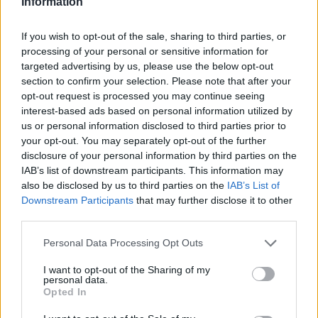
Information
cliccando
qui
If you wish to opt-out of the sale, sharing to third parties, or
Sei già abbonato?
processing of your personal or sensitive information for
targeted advertising by us, please use the below opt-out
section to confirm your selection. Please note that after your
Puoi effettuare l'accesso andando nella
opt-out request is processed you may continue seeing
sezione
Login
dal menù del sito o
interest-based ads based on personal information utilized by
cliccando
qui
us or personal information disclosed to third parties prior to
your opt-out. You may separately opt-out of the further
disclosure of your personal information by third parties on the
IAB’s list of downstream participants. This information may
TEMI:
Assoutenti
Baja Sardinia
Caro Traghetti
also be disclosed by us to third parties on the
IAB’s List of
Caro Voli
Caro Voli Sardegna
Estate 2024
Downstream Participants
that may further disclose it to other
Ferragosto
Notizie Gallura
Notizie Sardegna
third parties.
Porto Cervo
Rincari
Rincari Gallura
Please note that this website/app uses one or more Google
Personal Data Processing Opt Outs
Rincaro Traghetti
Vacanze 2024
services and may gather and store information including but
not limited to your visit or usage behaviour. You may click to
I want to opt-out of the Sharing of my
personal data.
Inviaci le tue segnalazioni,
grant or deny consent to Google and its third-party tags to
Opted In
i tuoi video e le tue foto
use your data for below specified purposes in below Google
consent section.