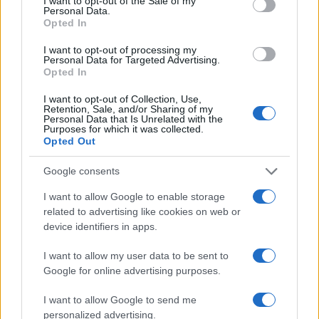
Su WhatsApp al numero +39
I want to opt-out of the Sale of my
Personal Data.
345 356 7512
Opted In
I want to opt-out of processing my
Personal Data for Targeted Advertising.
Opted In
Notizie in tempo reale?
I want to opt-out of Collection, Use,
Entra nel canale telegram di
Retention, Sale, and/or Sharing of my
Personal Data that Is Unrelated with the
GalluraOggi.it
Purposes for which it was collected.
Opted Out
Google consents
I want to allow Google to enable storage
Ricevi le nostre ultime news
related to advertising like cookies on web or
device identifiers in apps.
da
Google News
I want to allow my user data to be sent to
Google for online advertising purposes.
Condividi l'articolo
I want to allow Google to send me
personalized advertising.