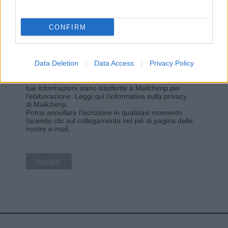
*
campo obbligatorio
*
Indirizzo email
CONFIRM
Privacy
Data Deletion
Data Access
Privacy Policy
Utilizziamo Mailchimp come piattaforma di
marketing. Iscrivendoti alla newsletter accetti che le
tue informazioni siano trasferite a Mailchimp per
l'elaborazione.
Leggi qui l'informativa sulla privacy
di Mailchimp
.
Potrai annullare l'iscrizione in qualsiasi momento
facendo clic sul collegamento nel piè di pagina delle
nostre e-mail.