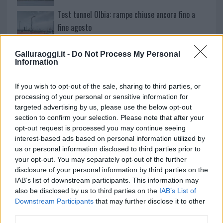
Test tunnel Olbia: rampe chiuse ancora fino a
fine agosto
Galluraoggi.it -
Do Not Process My Personal
Aggius conquista la classifica delle mete più
Information
amate dell’estate 2026
If you wish to opt-out of the sale, sharing to third parties, or
processing of your personal or sensitive information for
targeted advertising by us, please use the below opt-out
section to confirm your selection. Please note that after your
opt-out request is processed you may continue seeing
interest-based ads based on personal information utilized by
us or personal information disclosed to third parties prior to
your opt-out. You may separately opt-out of the further
disclosure of your personal information by third parties on the
IAB’s list of downstream participants. This information may
also be disclosed by us to third parties on the
IAB’s List of
NECROLOGIE
Downstream Participants
that may further disclose it to other
third parties.