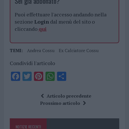
Sei già abbonato?
Puoi effettuare l'accesso andando nella
sezione
Login
dal menù del sito o
cliccando
qui
TEMI:
Andrea Cossu
Ex Calciatore Cossu
Condividi l'articolo
F
T
Pi
W
S
a
w
n
h
h
ce
it
te
at
a
Articolo precedente
b
te
re
s
re
Prossimo articolo
o
r
st
A
o
p
NOTIZIE RECENTI