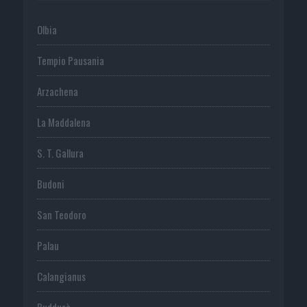
Olbia
Tempio Pausania
Arzachena
La Maddalena
S. T. Gallura
Budoni
San Teodoro
Palau
Calangianus
Buddusò