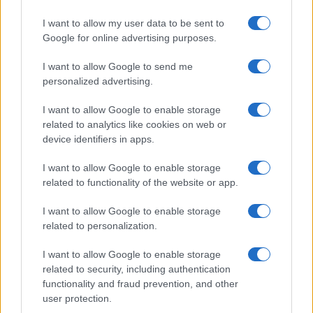
I want to allow my user data to be sent to
Google for online advertising purposes.
Giovannimaria Cabras
I want to allow Google to send me
personalized advertising.
I want to allow Google to enable storage
related to analytics like cookies on web or
device identifiers in apps.
I want to allow Google to enable storage
Invia un Comunicato Stampa
|
Pubblicità
|
Segnala
related to functionality of the website or app.
I want to allow Google to enable storage
related to personalization.
I want to allow Google to enable storage
Vuoi rimanere sempre aggiornato?
related to security, including authentication
functionality and fraud prevention, and other
Iscriviti alla newsletter di Gallura Oggi e ricevi le nostre
user protection.
email periodiche contenenti le ultime notizie pubblicate
sul sito web!