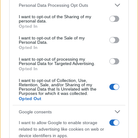
Mario Malu
Please note that this website/app uses one or more Google
Personal Data Processing Opt Outs
services and may gather and store information including but
not limited to your visit or usage behaviour. You may click to
I want to opt-out of the Sharing of my
personal data.
grant or deny consent to Google and its third-party tags to
Opted In
Paolo Pinna
use your data for below specified purposes in below Google
consent section.
I want to opt-out of the Sale of my
Personal Data.
Opted In
Martina Agostina Diturco
I want to opt-out of processing my
Personal Data for Targeted Advertising.
Opted In
I nostri cari
I want to opt-out of Collection, Use,
Retention, Sale, and/or Sharing of my
Personal Data that Is Unrelated with the
Purposes for which it was collected.
Opted Out
I nostri cari
Google consents
I want to allow Google to enable storage
related to advertising like cookies on web or
I nostri cari
device identifiers in apps.