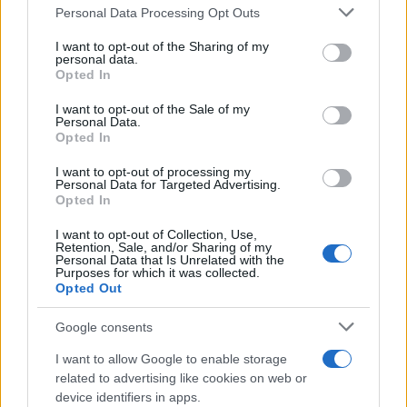
Please note that this website/app uses one or more Google
Personal Data Processing Opt Outs
services and may gather and store information including but
not limited to your visit or usage behaviour. You may click to
I want to opt-out of the Sharing of my
personal data.
grant or deny consent to Google and its third-party tags to
Ricevi le nostre ultime news
Opted In
use your data for below specified purposes in below Google
consent section.
I want to opt-out of the Sale of my
da
Google News
Personal Data.
Opted In
I want to opt-out of processing my
Personal Data for Targeted Advertising.
Condividi l'articolo
Opted In
F
T
Pi
W
S
I want to opt-out of Collection, Use,
Retention, Sale, and/or Sharing of my
a
w
n
h
h
Personal Data that Is Unrelated with the
Purposes for which it was collected.
ce
it
te
at
a
Opted Out
Articolo precedente
b
te
re
s
re
Prossimo articolo
Google consents
o
r
st
A
I want to allow Google to enable storage
o
p
related to advertising like cookies on web or
NOTIZIE RECENTI
device identifiers in apps.