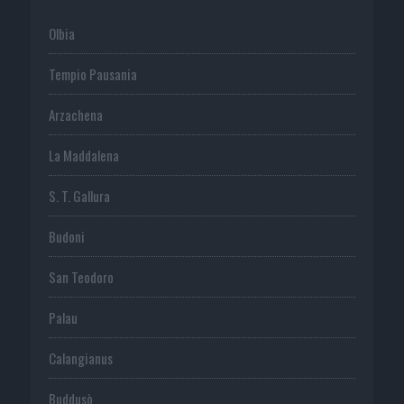
Olbia
Tempio Pausania
Arzachena
La Maddalena
S. T. Gallura
Budoni
San Teodoro
Palau
Calangianus
Buddusò