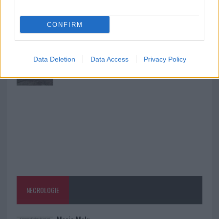
Incendio nella notte a Olbia, a fuoco due furgoni
CONFIRM
A fuoco un deposito con bombole, intervento dei
Data Deletion
Data Access
Privacy Policy
vigili del fuoco a Rudalza
NECROLOGIE