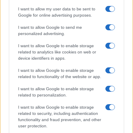
k
p
I want to allow my user data to be sent to
Sangue, musica e solidarietà con Avis Olbia al
Google for online advertising purposes.
Delta Center
I want to allow Google to send me
personalized advertising.
Meteo Olbia 9 agosto, temperature in calo
I want to allow Google to enable storage
related to analytics like cookies on web or
device identifiers in apps.
Salmo finisce in ospedale a Catania, ma il tour
I want to allow Google to enable storage
va avanti: “Sicilia, ci sono”
related to functionality of the website or app.
Jovanotti, Gabry Ponte e Alfa: Olbia ombelico del
I want to allow Google to enable storage
related to personalization.
mondo per una notte
I want to allow Google to enable storage
related to security, including authentication
Giorgia Meloni a La Maddalena, la vicesindaco:
functionality and fraud prevention, and other
“Orgoglio e discrezione per visita privata̶…
user protection.