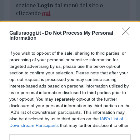
sezione
Login
dal menù del sito o
cliccando
qui
Galluraoggi.it -
Do Not Process My Personal
TEMI:
Comune Di Olbia
Fausto Noce
Information
Notizie Gallura
Notizie Olbia
Settimo Nizzi
If you wish to opt-out of the sale, sharing to third parties, or
Notizie in tempo reale?
processing of your personal or sensitive information for
Entra nel canale telegram di
targeted advertising by us, please use the below opt-out
section to confirm your selection. Please note that after your
GalluraOggi.it
opt-out request is processed you may continue seeing
interest-based ads based on personal information utilized by
us or personal information disclosed to third parties prior to
your opt-out. You may separately opt-out of the further
Inviaci le tue segnalazioni,
disclosure of your personal information by third parties on the
IAB’s list of downstream participants. This information may
i tuoi video e le tue foto
also be disclosed by us to third parties on the
IAB’s List of
Su WhatsApp al numero +39
Downstream Participants
that may further disclose it to other
345 356 7512
third parties.