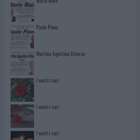
Mario Malu
Paolo Pinna
Martina Agostina Diturco
I nostri cari
I nostri cari
I nostri cari