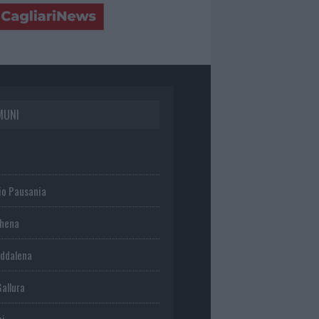
MUNI
io Pausania
chena
ddalena
Gallura