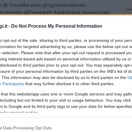
ne di Terralba sono progressivamente
ricoverato all’ospedale Santissima Annunziata
colpito dal virus.
Rimane alta l’attenzione
 registrano casi a Olbia e in Gallura.
i.it -
Do Not Process My Personal Information
onde attraverso la puntura di zanzara. Le
to opt-out of the sale, sharing to third parties, or processing of your per
nutrono di sangue di uccelli infetti dal
formation for targeted advertising by us, please use the below opt-out s
r selection. Please note that after your opt-out request is processed y
poi diffondere la Febbre del Nilo agli uomini o
eing interest-based ads based on personal information utilized by us or
l virus è pericoloso solo in condizioni
disclosed to third parties prior to your opt-out. You may separately opt-
ione potrebbe essere cancellata dall’arrivo
losure of your personal information by third parties on the IAB’s list of
. This information may also be disclosed by us to third parties on the
IA
Participants
that may further disclose it to other third parties.
 that this website/app uses one or more Google services and may gath
including but not limited to your visit or usage behaviour. You may click 
 to Google and its third-party tags to use your data for below specifi
azionali?
ogle consent section.
 mese
cliccando
qui
l Data Processing Opt Outs
NEC