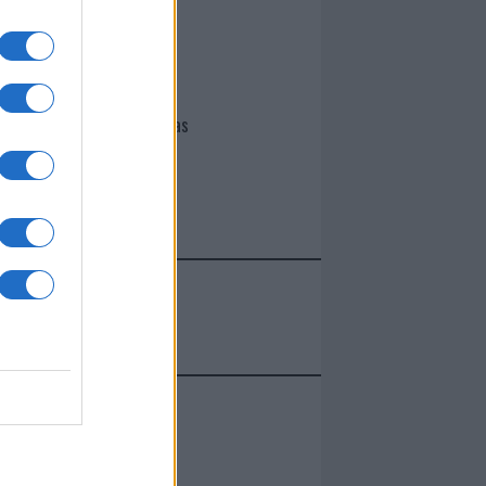
I nostri cari
Giovannimaria Cabras