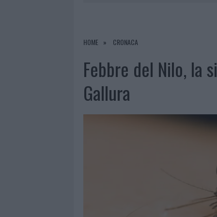
RIFERIMENTO PER I TRATTAMENTI LA
6 AGOSTO 2026
|
INCENDI, A SAN PASQUALE ARRIV
7 AGOSTO 2026
|
FILM INTERNAZIONALE, CASTING
HOME
CRONACA
7 AGOSTO 2026
|
PORTO ROTONDO OSPITA LA GRAN
Febbre del Nilo, la s
7 AGOSTO 2026
|
CONTROLLI ALL’AEROPORTO DI O
Gallura