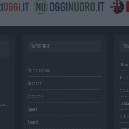
CATEGORIE
CO
Olbia
Prima pagina
Temp
Cronaca
Arza
Economia
La Ma
.com
Sport
S. T. 
Eventi