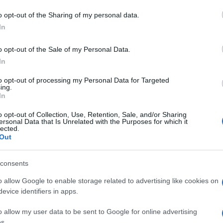
o opt-out of the Sharing of my personal data.
In
do nella sezione
Login
dal menù del sito o
o opt-out of the Sale of my Personal Data.
In
to opt-out of processing my Personal Data for Targeted
ing.
In
o opt-out of Collection, Use, Retention, Sale, and/or Sharing
ersonal Data that Is Unrelated with the Purposes for which it
lected.
Out
consents
dente
Prossimo articolo
o allow Google to enable storage related to advertising like cookies on
evice identifiers in apps.
o allow my user data to be sent to Google for online advertising
s.