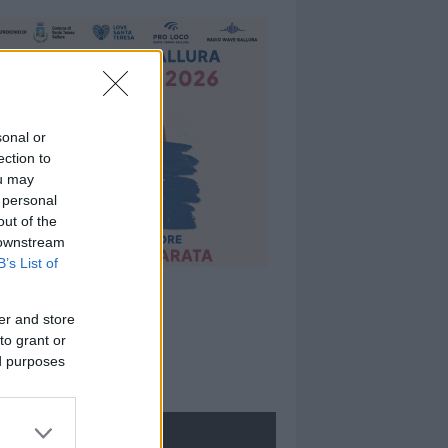
sonal or
ection to
ou may
 personal
out of the
 downstream
B’s List of
er and store
to grant or
ed purposes
ROLOGIE