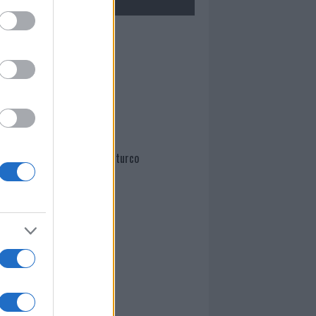
Mario Malu
Paolo Pinna
Martina Agostina Diturco
I nostri cari
I nostri cari