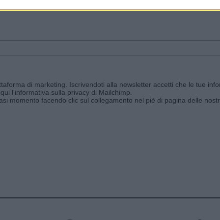
ggi e ricevi le nostre email periodiche contenenti le ultime notizie pubbli
aforma di marketing. Iscrivendoti alla newsletter accetti che le tue info
qui l'informativa sulla privacy di Mailchimp
.
siasi momento facendo clic sul collegamento nel piè di pagina delle nostr