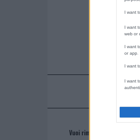
k
p
I want 
I want t
web or d
I want t
or app.
I want t
I want t
authenti
Vuoi rimanere sempre agg