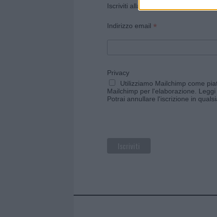
Iscriviti alla newsletter di Gallura O
*
Indirizzo email
Privacy
Utilizziamo Mailchimp come piatt
Mailchimp per l'elaborazione.
Leggi 
Potrai annullare l'iscrizione in qual