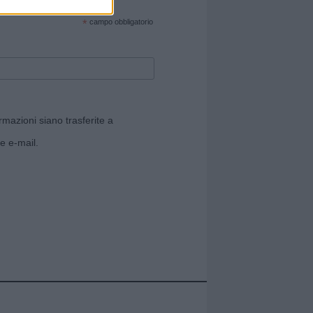
cate sul sito web!
*
campo obbligatorio
rmazioni siano trasferite a
e e-mail.