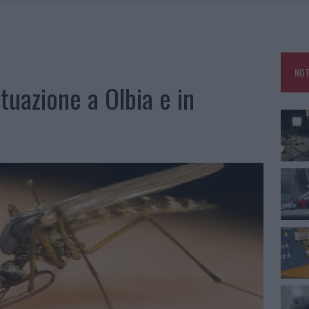
SER NON INVASIVI
A IL CAMPO BASE: L’INAUGURAZIONE
 PER COMPARSE IN COSTA SMERALDA
NOT
DE SFIDA DELLA VELA NELL’ESTATE 2026
ituazione a Olbia e in
LBIA, SEQUESTRATI CAVIALE E SABBIA RUBATA