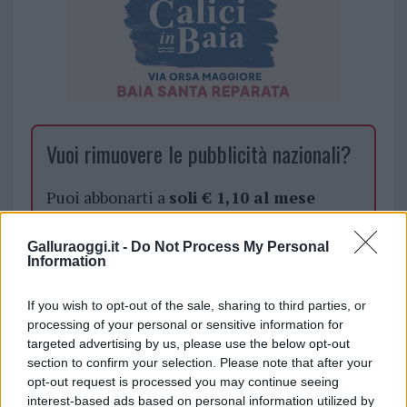
Vuoi rimuovere le pubblicità nazionali?
Puoi abbonarti a
soli € 1,10 al mese
cliccando
qui
Galluraoggi.it -
Do Not Process My Personal
Information
Sei già abbonato?
If you wish to opt-out of the sale, sharing to third parties, or
Puoi effettuare l'accesso andando nella
processing of your personal or sensitive information for
sezione
Login
dal menù del sito o
targeted advertising by us, please use the below opt-out
cliccando
qui
section to confirm your selection. Please note that after your
opt-out request is processed you may continue seeing
interest-based ads based on personal information utilized by