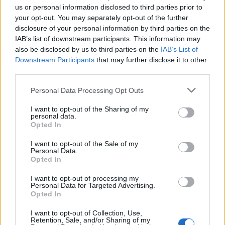
us or personal information disclosed to third parties prior to
TEMI:
Cugnana
Golfo Di Cugnana
your opt-out. You may separately opt-out of the further
disclosure of your personal information by third parties on the
Inviaci le tue segnalazioni,
IAB’s list of downstream participants. This information may
i tuoi video e le tue foto
also be disclosed by us to third parties on the
IAB’s List of
Downstream Participants
that may further disclose it to other
Su WhatsApp al numero +39
third parties.
345 356 7512
Please note that this website/app uses one or more Google
Personal Data Processing Opt Outs
services and may gather and store information including but
not limited to your visit or usage behaviour. You may click to
I want to opt-out of the Sharing of my
personal data.
grant or deny consent to Google and its third-party tags to
Notizie in tempo reale?
Opted In
use your data for below specified purposes in below Google
Entra nel canale telegram di
consent section.
I want to opt-out of the Sale of my
GalluraOggi.it
Personal Data.
Opted In
I want to opt-out of processing my
Personal Data for Targeted Advertising.
Opted In
Ricevi le nostre ultime news
I want to opt-out of Collection, Use,
Retention, Sale, and/or Sharing of my