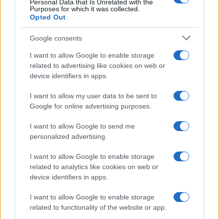
Personal Data that Is Unrelated with the
da
Google News
Purposes for which it was collected.
Opted Out
Google consents
Condividi l'articolo
I want to allow Google to enable storage
F
T
Pi
W
S
related to advertising like cookies on web or
device identifiers in apps.
a
w
n
h
h
ce
it
te
at
a
I want to allow my user data to be sent to
Articolo precedente
Google for online advertising purposes.
b
te
re
s
re
Prossimo articolo
o
r
st
A
I want to allow Google to send me
personalized advertising.
o
p
NOTIZIE RECENTI
I want to allow Google to enable storage
k
p
related to analytics like cookies on web or
device identifiers in apps.
Le previsioni meteo per il weekend a Olbia e in
Gallura
I want to allow Google to enable storage
related to functionality of the website or app.