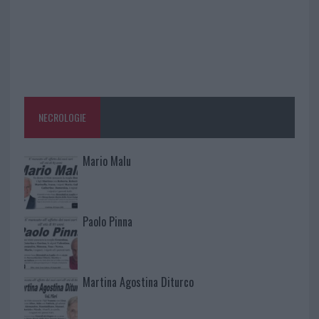
NECROLOGIE
Mario Malu
Paolo Pinna
Martina Agostina Diturco