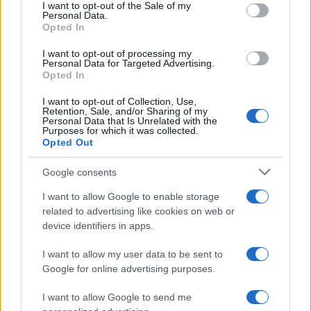
consent section.
I want to opt-out of the Sale of my
GalluraOggi.it
Personal Data.
Opted In
I want to opt-out of processing my
Personal Data for Targeted Advertising.
Opted In
Inviaci le tue segnalazioni,
i tuoi video e le tue foto
I want to opt-out of Collection, Use,
Retention, Sale, and/or Sharing of my
Su WhatsApp al numero +39
Personal Data that Is Unrelated with the
345 356 7512
Purposes for which it was collected.
Opted Out
Google consents
I want to allow Google to enable storage
Ricevi le nostre ultime news
related to advertising like cookies on web or
device identifiers in apps.
da
Google News
I want to allow my user data to be sent to
Google for online advertising purposes.
I want to allow Google to send me
Condividi l'articolo