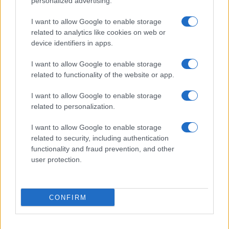
personalized advertising.
F
T
Pi
W
S
I want to allow Google to enable storage
a
w
n
h
h
related to analytics like cookies on web or
device identifiers in apps.
ce
it
te
at
a
Articolo precedente
b
te
re
s
re
Prossimo articolo
I want to allow Google to enable storage
related to functionality of the website or app.
o
r
st
A
o
p
I want to allow Google to enable storage
NOTIZIE RECENTI
related to personalization.
k
p
I want to allow Google to enable storage
Incendio nella notte a Olbia, a fuoco due furgoni
related to security, including authentication
functionality and fraud prevention, and other
user protection.
A fuoco un deposito con bombole, intervento dei
vigili del fuoco a Rudalza
CONFIRM
Ristorante distrutto dalle fiamme a La