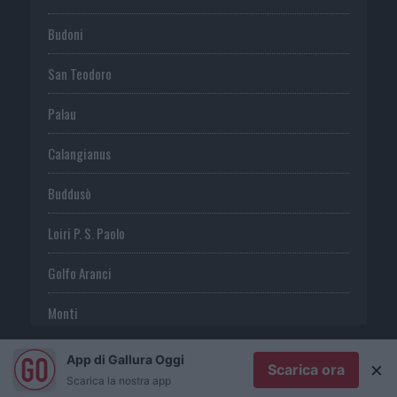
Budoni
San Teodoro
Palau
Calangianus
Buddusò
Loiri P. S. Paolo
Golfo Aranci
Monti
Telti
App di Gallura Oggi
×
Scarica ora
Scarica la nostra app
S. Antonio di G.