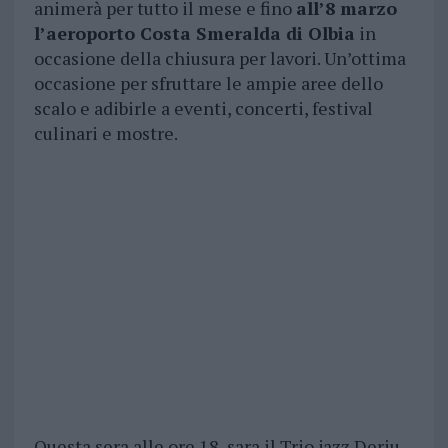
animerà per tutto il mese e fino
all’8 marzo
l’aeroporto Costa Smeralda di Olbia
in
occasione della chiusura per lavori. Un’ottima
occasione per sfruttare le ampie aree dello
scalo e adibirle a eventi, concerti, festival
culinari e mostre.
Questa sera alle ore 18, sara il Trio jazz Deriu,