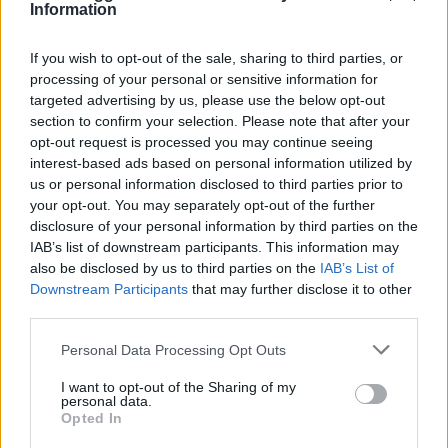
Information
Vuoi rimuovere le pubblicità nazionali?
If you wish to opt-out of the sale, sharing to third parties, or
processing of your personal or sensitive information for
targeted advertising by us, please use the below opt-out
Puoi abbonarti a
soli € 1,10 al mese
section to confirm your selection. Please note that after your
cliccando
qui
opt-out request is processed you may continue seeing
interest-based ads based on personal information utilized by
Sei già abbonato?
us or personal information disclosed to third parties prior to
your opt-out. You may separately opt-out of the further
disclosure of your personal information by third parties on the
Puoi effettuare l'accesso andando nella
IAB’s list of downstream participants. This information may
sezione
Login
dal menù del sito o
also be disclosed by us to third parties on the
IAB’s List of
cliccando
qui
Downstream Participants
that may further disclose it to other
third parties.
Please note that this website/app uses one or more Google
Personal Data Processing Opt Outs
TEMI:
Aeroporto Olbia
Eventi Olbia
services and may gather and store information including but
not limited to your visit or usage behaviour. You may click to
I want to opt-out of the Sharing of my
personal data.
grant or deny consent to Google and its third-party tags to
Notizie in tempo reale?
Opted In
use your data for below specified purposes in below Google
Entra nel canale telegram di