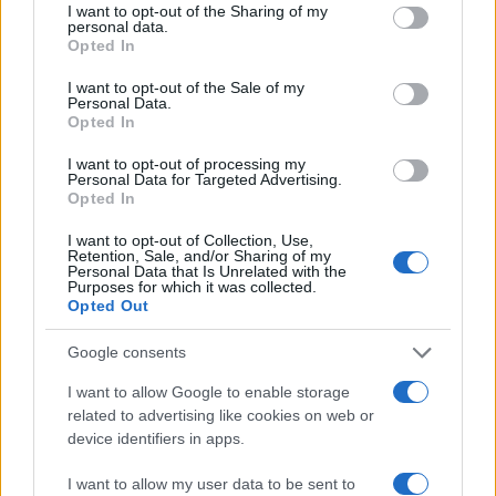
not limited to your visit or usage behaviour. You may click to
I want to opt-out of the Sharing of my
personal data.
grant or deny consent to Google and its third-party tags to
Opted In
da
Google News
use your data for below specified purposes in below Google
consent section.
I want to opt-out of the Sale of my
Personal Data.
Opted In
Condividi l'articolo
I want to opt-out of processing my
Personal Data for Targeted Advertising.
F
T
Pi
W
S
Opted In
a
w
n
h
h
I want to opt-out of Collection, Use,
ce
it
te
at
a
Retention, Sale, and/or Sharing of my
Articolo precedente
Personal Data that Is Unrelated with the
Purposes for which it was collected.
b
te
re
s
re
Prossimo articolo
Opted Out
o
r
st
A
Google consents
o
p
NOTIZIE RECENTI
I want to allow Google to enable storage
k
p
related to advertising like cookies on web or
device identifiers in apps.
Salmo finisce in ospedale a Catania, ma il tour
va avanti: “Sicilia, ci sono”
I want to allow my user data to be sent to