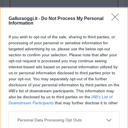
TEMI:
Roberto Li Gioi
Galluraoggi.it -
Do Not Process My Personal
Information
Notizie in tempo reale?
Entra nel canale telegram di
If you wish to opt-out of the sale, sharing to third parties, or
processing of your personal or sensitive information for
GalluraOggi.it
targeted advertising by us, please use the below opt-out
section to confirm your selection. Please note that after your
opt-out request is processed you may continue seeing
interest-based ads based on personal information utilized by
Inviaci le tue segnalazioni,
us or personal information disclosed to third parties prior to
your opt-out. You may separately opt-out of the further
i tuoi video e le tue foto
disclosure of your personal information by third parties on the
Su WhatsApp al numero +39
IAB’s list of downstream participants. This information may
345 356 7512
also be disclosed by us to third parties on the
IAB’s List of
Downstream Participants
that may further disclose it to other
third parties.
Please note that this website/app uses one or more Google
Personal Data Processing Opt Outs
services and may gather and store information including but
Ricevi le nostre ultime news