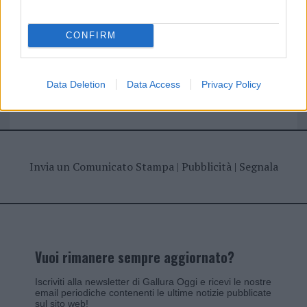
CONFIRM
Giovannimaria Cabras
Data Deletion
Data Access
Privacy Policy
Invia un Comunicato Stampa
|
Pubblicità
|
Segnala
Vuoi rimanere sempre aggiornato?
Iscriviti alla newsletter di Gallura Oggi e ricevi le nostre
email periodiche contenenti le ultime notizie pubblicate
sul sito web!