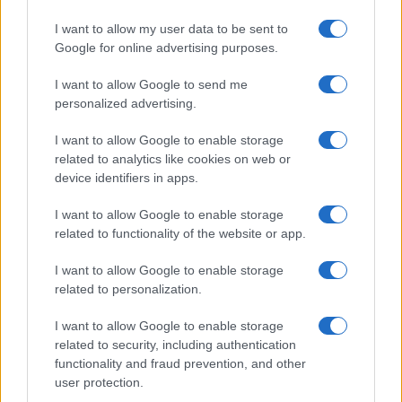
Mario Malu
I want to allow my user data to be sent to
Google for online advertising purposes.
Paolo Pinna
I want to allow Google to send me
personalized advertising.
I want to allow Google to enable storage
Martina Agostina Diturco
related to analytics like cookies on web or
device identifiers in apps.
I want to allow Google to enable storage
I nostri cari
related to functionality of the website or app.
I want to allow Google to enable storage
related to personalization.
I nostri cari
I want to allow Google to enable storage
related to security, including authentication
functionality and fraud prevention, and other
I nostri cari
user protection.