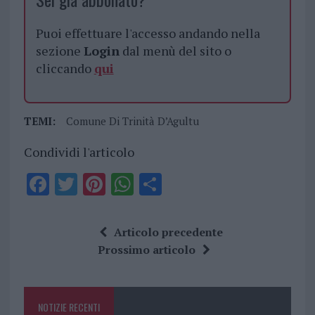
Puoi effettuare l'accesso andando nella
sezione
Login
dal menù del sito o
cliccando
qui
TEMI:
Comune Di Trinità D’Agultu
Condividi l'articolo
F
T
Pi
W
S
a
w
n
h
h
ce
it
te
at
a
Articolo precedente
b
te
re
s
re
Prossimo articolo
o
r
st
A
o
p
NOTIZIE RECENTI