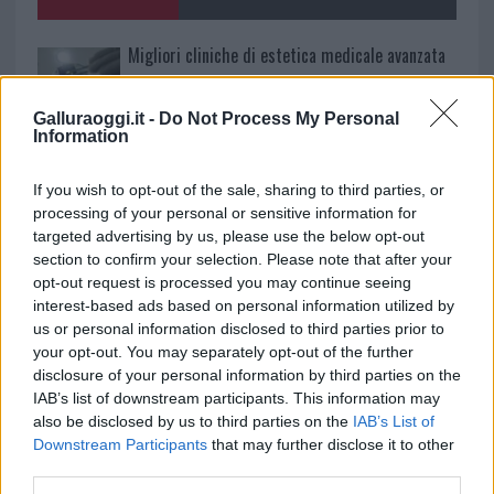
k
p
Migliori cliniche di estetica medicale avanzata
in Europa: classifica dei 5 centri di riferimento
pe…
Galluraoggi.it -
Do Not Process My Personal
Information
Incendi, a San Pasquale arriva il Campo Base:
l’inaugurazione
If you wish to opt-out of the sale, sharing to third parties, or
processing of your personal or sensitive information for
targeted advertising by us, please use the below opt-out
Andrea Mura conquista Palau: grande
section to confirm your selection. Please note that after your
partecipazione per il suo racconto
opt-out request is processed you may continue seeing
interest-based ads based on personal information utilized by
us or personal information disclosed to third parties prior to
Calangianus, allarme sul centro accoglienza
your opt-out. You may separately opt-out of the further
minori, Albieri: “Episodi gravissimi”
disclosure of your personal information by third parties on the
IAB’s list of downstream participants. This information may
also be disclosed by us to third parties on the
IAB’s List of
Gallura, finti clienti svuotano le suite: furto da
Downstream Participants
that may further disclose it to other
50mila nel resort
third parties.