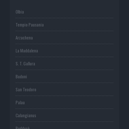
Olbia
Tempio Pausania
Arzachena
La Maddalena
S. T. Gallura
Budoni
San Teodoro
Palau
Calangianus
Buddusò