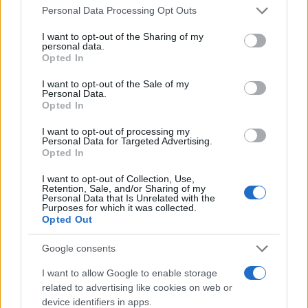
Please note that this website/app uses one or more Google
Personal Data Processing Opt Outs
Meteo Olbia 7 agosto, sole e caldo tornano
services and may gather and store information including but
protagonisti
not limited to your visit or usage behaviour. You may click to
I want to opt-out of the Sharing of my
personal data.
grant or deny consent to Google and its third-party tags to
Opted In
use your data for below specified purposes in below Google
Test tunnel Olbia: rampe chiuse ancora fino a
consent section.
I want to opt-out of the Sale of my
fine agosto
Personal Data.
Opted In
I want to opt-out of processing my
Personal Data for Targeted Advertising.
Opted In
I want to opt-out of Collection, Use,
Retention, Sale, and/or Sharing of my
Personal Data that Is Unrelated with the
Purposes for which it was collected.
Opted Out
Google consents
NECROLOGIE
I want to allow Google to enable storage
related to advertising like cookies on web or
device identifiers in apps.