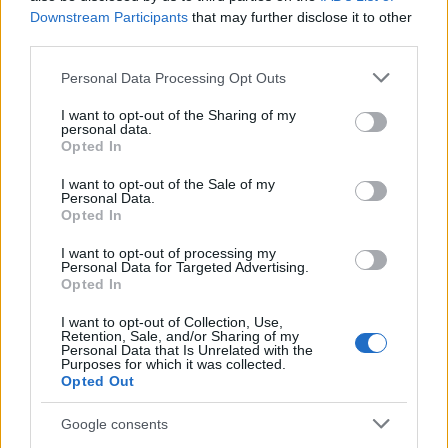
Downstream Participants
that may further disclose it to other
third parties.
NECROLOGIE
Please note that this website/app uses one or more Google
Personal Data Processing Opt Outs
services and may gather and store information including but
not limited to your visit or usage behaviour. You may click to
I want to opt-out of the Sharing of my
Mario Malu
personal data.
grant or deny consent to Google and its third-party tags to
Opted In
use your data for below specified purposes in below Google
consent section.
I want to opt-out of the Sale of my
Personal Data.
Paolo Pinna
Opted In
I want to opt-out of processing my
Personal Data for Targeted Advertising.
Opted In
Martina Agostina Diturco
I want to opt-out of Collection, Use,
Retention, Sale, and/or Sharing of my
Personal Data that Is Unrelated with the
Purposes for which it was collected.
I nostri cari
Opted Out
Google consents