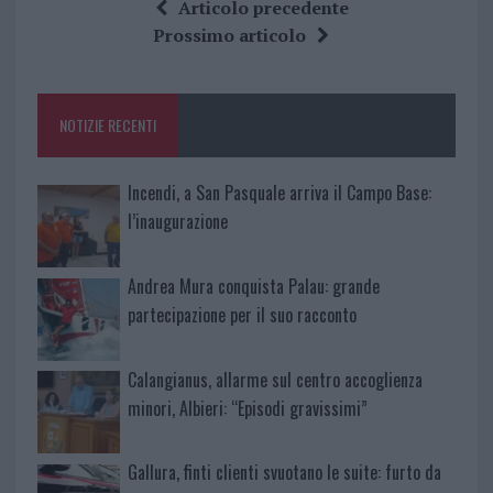
ce
it
te
at
a
Articolo precedente
b
te
re
s
re
Prossimo articolo
o
r
st
A
o
p
NOTIZIE RECENTI
k
p
Incendi, a San Pasquale arriva il Campo Base:
l’inaugurazione
Andrea Mura conquista Palau: grande
partecipazione per il suo racconto
Calangianus, allarme sul centro accoglienza
minori, Albieri: “Episodi gravissimi”
Gallura, finti clienti svuotano le suite: furto da