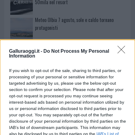
50mila nel resort
Meteo Olbia 7 agosto, sole e caldo tornano
protagonisti
Test tunnel Olbia: rampe chiuse ancora fino a
Galluraoggi.it -
Do Not Process My Personal
fine agosto
Information
Aggius conquista la classifica delle mete più
If you wish to opt-out of the sale, sharing to third parties, or
processing of your personal or sensitive information for
amate dell’estate 2026
targeted advertising by us, please use the below opt-out
section to confirm your selection. Please note that after your
opt-out request is processed you may continue seeing
interest-based ads based on personal information utilized by
us or personal information disclosed to third parties prior to
your opt-out. You may separately opt-out of the further
disclosure of your personal information by third parties on the
IAB’s list of downstream participants. This information may
also be disclosed by us to third parties on the
IAB’s List of