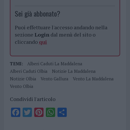
Sei già abbonato?
Puoi effettuare l'accesso andando nella
sezione
Login
dal menù del sito o
cliccando
qui
TEMI:
Alberi Caduti La Maddalena
Alberi Caduti Olbia
Notizie La Maddalena
Notizie Olbia
Vento Gallura
Vento La Maddalena
Vento Olbia
Condividi l'articolo
F
T
Pi
W
S
a
w
n
h
h