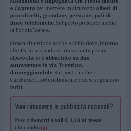
Maddalena è impegnata tra l’isola madre
e Caprera
per mettere in sicurezza
alberi di
pino divelti, grondaie, persiane, pali di
linee telefoniche
. Sul posto presente anche
la Polizia Locale.
Stessa situazione anche a Olbia dove, intorno
alle 13, una squadra è intervenuta per un
albero che si è
abbattuto su due
autovetture in via Trentino,
danneggiandole
. Sul posto anche i
Carabinieri, fortunatamente non si segnalano
feriti.
Vuoi rimuovere le pubblicità nazionali?
Puoi abbonarti a
soli € 1,10 al mese
cliccando
qui