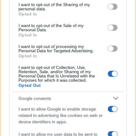
Ricevi le nostre ultime news
not limited to your visit or usage behaviour. You may click to
I want to opt-out of the Sharing of my
personal data.
grant or deny consent to Google and its third-party tags to
Opted In
use your data for below specified purposes in below Google
da
Google News
consent section.
I want to opt-out of the Sale of my
Personal Data.
Opted In
Condividi l'articolo
I want to opt-out of processing my
Personal Data for Targeted Advertising.
F
T
Pi
W
S
Opted In
a
w
n
h
h
I want to opt-out of Collection, Use,
Retention, Sale, and/or Sharing of my
ce
it
te
at
a
Personal Data that Is Unrelated with the
Articolo precedente
Purposes for which it was collected.
b
te
re
s
re
Prossimo articolo
Opted Out
o
r
st
A
Google consents
o
p
NOTIZIE RECENTI
I want to allow Google to enable storage
k
p
related to advertising like cookies on web or
device identifiers in apps.
Le previsioni meteo per il weekend a Olbia e in
I want to allow my user data to be sent to