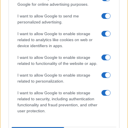
Gallura
Google for online advertising purposes.
Michelle Hunziker in Gallura, bella anche dal
I want to allow Google to send me
personalized advertising.
vivo: un amico vip svela come fa
I want to allow Google to enable storage
related to analytics like cookies on web or
Calangianus, dopo le polemiche il centro
device identifiers in apps.
accoglienza minori chiude
I want to allow Google to enable storage
related to functionality of the website or app.
Olbia, divieto di sosta contro spaccio e degrado:
esplode la protesta
I want to allow Google to enable storage
related to personalization.
Pausa caffè impeccabile: come scegliere la
I want to allow Google to enable storage
soluzione ideale per la casa e l’ufficio
related to security, including authentication
functionality and fraud prevention, and other
user protection.
Monte Pino, la fine di un lungo dolore: storia e
rinascita della strada che segnò la Gallura