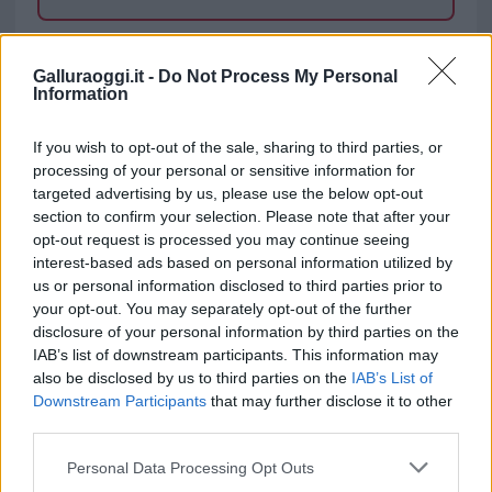
TEMI:
Carabinieri
Fucilate Auto
Tentato Omicidio
Galluraoggi.it -
Do Not Process My Personal
Information
Inviaci le tue segnalazioni,
If you wish to opt-out of the sale, sharing to third parties, or
i tuoi video e le tue foto
processing of your personal or sensitive information for
Su WhatsApp al numero +39
targeted advertising by us, please use the below opt-out
345 356 7512
section to confirm your selection. Please note that after your
opt-out request is processed you may continue seeing
interest-based ads based on personal information utilized by
us or personal information disclosed to third parties prior to
your opt-out. You may separately opt-out of the further
Notizie in tempo reale?
disclosure of your personal information by third parties on the
Entra nel canale telegram di
IAB’s list of downstream participants. This information may
GalluraOggi.it
also be disclosed by us to third parties on the
IAB’s List of
Downstream Participants
that may further disclose it to other
third parties.
Please note that this website/app uses one or more Google
Personal Data Processing Opt Outs
services and may gather and store information including but