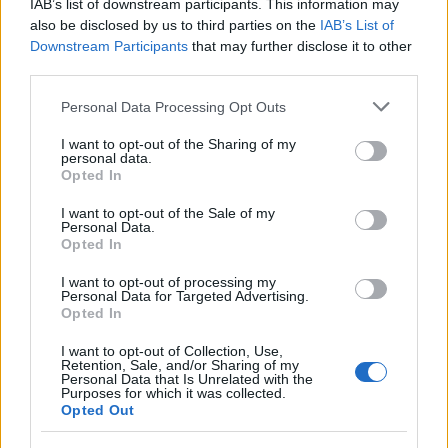
IAB’s list of downstream participants. This information may
also be disclosed by us to third parties on the
IAB’s List of
Downstream Participants
that may further disclose it to other
third parties.
Please note that this website/app uses one or more Google
Personal Data Processing Opt Outs
services and may gather and store information including but
not limited to your visit or usage behaviour. You may click to
I want to opt-out of the Sharing of my
personal data.
grant or deny consent to Google and its third-party tags to
Opted In
use your data for below specified purposes in below Google
consent section.
I want to opt-out of the Sale of my
Personal Data.
Opted In
I want to opt-out of processing my
Personal Data for Targeted Advertising.
Opted In
I want to opt-out of Collection, Use,
Retention, Sale, and/or Sharing of my
Personal Data that Is Unrelated with the
Purposes for which it was collected.
Opted Out